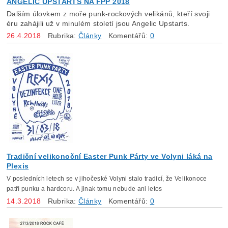
ANGELIC UPSTARTS NA FPP 2018
Dalším úlovkem z moře punk-rockových velikánů, kteří svoji
éru zahájili už v minulém století jsou Angelic Upstarts.
26.4.2018
Rubrika:
Články
Komentářů:
0
Tradiční velikonoční Easter Punk Párty ve Volyni láká na
Plexis
V posledních letech se v jihočeské Volyni stalo tradicí, že Velikonoce
patří punku a hardcoru. A jinak tomu nebude ani letos
14.3.2018
Rubrika:
Články
Komentářů:
0