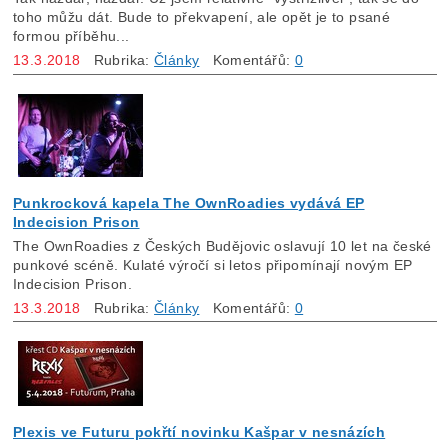
toho můžu dát. Bude to překvapení, ale opět je to psané
formou příběhu...
13.3.2018
Rubrika:
Články
Komentářů:
0
Punkrocková kapela The OwnRoadies vydává EP
Indecision Prison
The OwnRoadies z Českých Budějovic oslavují 10 let na české
punkové scéně. Kulaté výročí si letos připomínají novým EP
Indecision Prison.
13.3.2018
Rubrika:
Články
Komentářů:
0
Plexis ve Futuru pokřtí novinku Kašpar v nesnázích