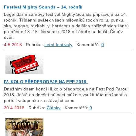
Festival Mighty Sounds – 14. ročník
Legendární žánrový festival Mighty Sounds připravuje už 14.
ročník. Třídenní svátek všech milovníků rock’n’rollu, punku,
ska, reggae, rockabilly, hardcoru a dalších spřízněných žánrů
proběhne 13.-15. července 2018 v Táboře na letišti Čápův
dvůr.
4.5.2018
Rubrika:
Letní festivaly
Komentářů:
0
IV. KOLO PŘEDPRODEJE NA FPP 2018:
Dnešním dnem končí III.kolo předprodeje na Fest Pod Parou
2018. Ještě do dnešní půlnoci můžete využít této možnosti a
pořídit vstupenku za stávající cenu.
30.4.2018
Rubrika:
Články
Komentářů:
0