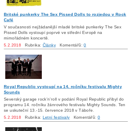
Britské punkerky The Sex Pissed Dolls to rozjedou v Rock
Café
V současnosti nejžádanější mladé britské punkerky The Sex
Pissed Dolls vystoupí poprvé ve střední Evropě na
mimořádném koncertě.
5.2.2018
Rubrika:
Články
Komentářů:
0
Royal Republic vystoupí na 14. ročníku festivalu Mighty
Sounds
Severský garage rock’n’roll v podání Royal Republic přibyl do
programu 14. ročníku žánrového festivalu Mighty Sounds. Ten
se uskuteční 13.-15. července 2018 v Táboře.
5.2.2018
Rubrika:
Letní festivaly
Komentářů:
0