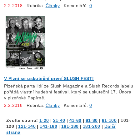
2.2.2018
Rubrika:
Články
Komentářů:
0
V Plzni se uskuteční první SLUSH FEST!
Plzeňská parta lidí ze Slush Magazine a Slush Records labelu
pořádá vlastní hudební festival, který se uskuteční 17. Února
v plzeňské Papírně.
2.2.2018
Rubrika:
Články
Komentářů:
0
Zvolte stranu:
1-20
|
21-40
|
41-60
|
61-80
|
81-100
|
101-
120
|
121-140
|
141-160
|
161-180
|
181-200
|
Další
strana