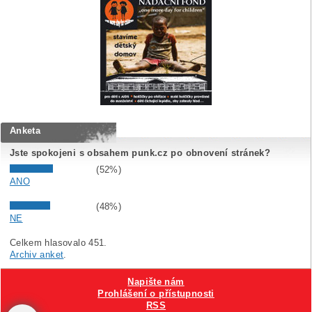
Anketa
Jste spokojeni s obsahem punk.cz po obnovení stránek?
(52%)
ANO
(48%)
NE
Celkem hlasovalo 451.
Archiv anket
.
Napište nám
Prohlášení o přístupnosti
RSS