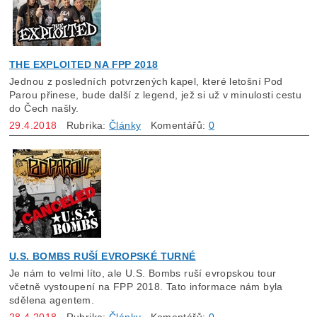
THE EXPLOITED NA FPP 2018
Jednou z posledních potvrzených kapel, které letošní Pod
Parou přinese, bude další z legend, jež si už v minulosti cestu
do Čech našly.
29.4.2018
Rubrika:
Články
Komentářů:
0
U.S. BOMBS RUŠÍ EVROPSKÉ TURNÉ
Je nám to velmi líto, ale U.S. Bombs ruší evropskou tour
včetně vystoupení na FPP 2018. Tato informace nám byla
sdělena agentem.
28.4.2018
Rubrika:
Články
Komentářů:
0