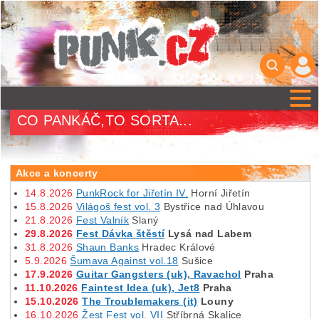
CO PANKÁČ,TO SORTA...
Akce a koncerty
14.8.2026
PunkRock for Jiřetín IV.
Horní Jiřetín
15.8.2026
Világoš fest vol. 3
Bystřice nad Úhlavou
21.8.2026
Fest Valník
Slaný
29.8.2026
Fest Dávka štěstí
Lysá nad Labem
31.8.2026
Shaun Banks
Hradec Králové
5.9.2026
Šumava Against vol.18
Sušice
17.9.2026
Guitar Gangsters (uk), Ravachol
Praha
11.10.2026
Faintest Idea (uk), Jet8
Praha
15.10.2026
The Troublemakers (it)
Louny
16.10.2026
Žest Fest vol. VII
Stříbrná Skalice