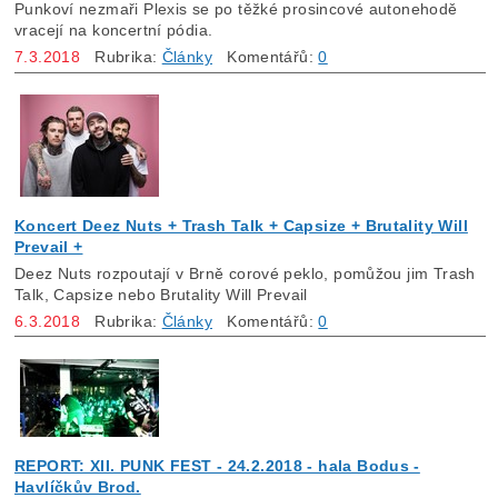
Punkoví nezmaři Plexis se po těžké prosincové autonehodě
vracejí na koncertní pódia.
7.3.2018
Rubrika:
Články
Komentářů:
0
Koncert Deez Nuts + Trash Talk + Capsize + Brutality Will
Prevail +
Deez Nuts rozpoutají v Brně corové peklo, pomůžou jim Trash
Talk, Capsize nebo Brutality Will Prevail
6.3.2018
Rubrika:
Články
Komentářů:
0
REPORT: XII. PUNK FEST - 24.2.2018 - hala Bodus -
Havlíčkův Brod.