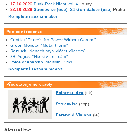
17.10.2026
Punk-Rock Night vol. 4
Louny
22.10.2026
Streetwise (esp), 21 Gun Salute (usa)
Praha
Kompletní seznam akcí
Poslední recenze
Conflict "There's No Power Without Control"
Green Monster "Mutant farm"
Rozruch "Nenech mysl vláčet vůdcem"
29. August "Nie si v tom sám"
Voice of Anarcho Pacifism "Křič!"
Kompletní seznam recenzi
Představujeme kapely
Faintest Idea
(uk)
Streetwise
(esp)
Paranoid Visions
(ie)
Aktuality: