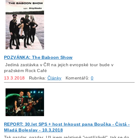
POZVÁNKA: The Baboon Show
Jediná zastávka v ČR na jejich evropské tour bude v
pražském Rock Café
13.3.2018
Rubrika:
Články
Komentářů:
0
REPORT: 30.let SPS + host Inkoust pana Boučka - Čistá -
Mladá Boleslav - 10.3.2018
Tak nazdar, nazdar. Už jsem relativně "vystřízlivěl", tak se do