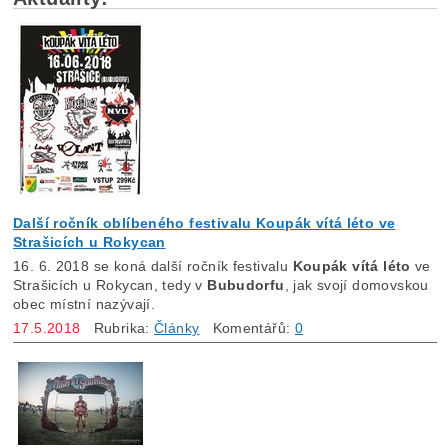
Další ročník oblíbeného festivalu Koupák vítá léto ve
Strašicích u Rokycan
16. 6. 2018 se koná další ročník festivalu
Koupák vítá léto
ve
Strašicích u Rokycan, tedy v
Bubudorfu
, jak svojí domovskou
obec místní nazývají.
17.5.2018
Rubrika:
Články
Komentářů:
0