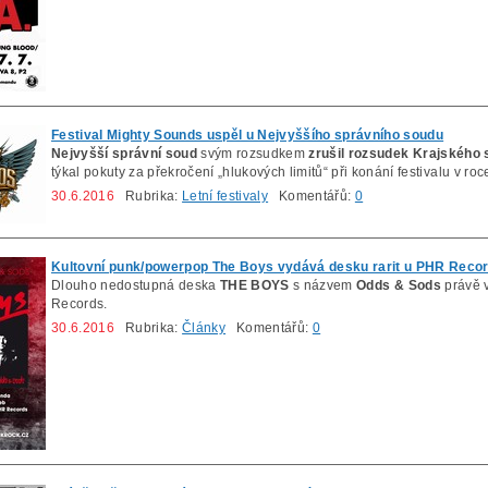
Festival Mighty Sounds uspěl u Nejvyššího správního soudu
Nejvyšší správní soud
svým rozsudkem
zrušil rozsudek Krajského
týkal pokuty za překročení „hlukových limitů“ při konání festivalu v ro
30.6.2016
Rubrika:
Letní festivaly
Komentářů:
0
Kultovní punk/powerpop The Boys vydává desku rarit u PHR Reco
Dlouho nedostupná deska
THE BOYS
s názvem
Odds
& Sods
právě v
Records.
30.6.2016
Rubrika:
Články
Komentářů:
0