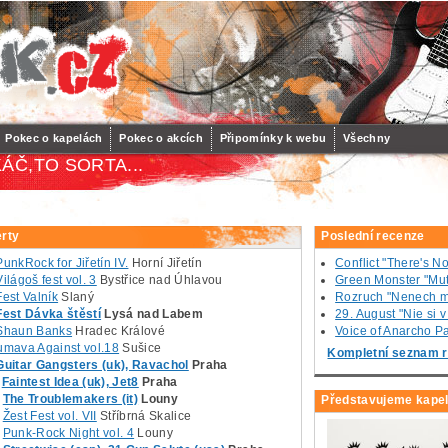
Pokec o kapelách
Pokec o akcích
Připomínky k webu
Všechny
ÁČ,TO SORTA...
rty
Poslední recenze
PunkRock for Jiřetín IV.
Horní Jiřetín
Conflict "There's N
Világoš fest vol. 3
Bystřice nad Úhlavou
Green Monster "Mut
Fest Valník
Slaný
Rozruch "Nenech m
Fest Dávka štěstí
Lysá nad Labem
29. August "Nie si 
Shaun Banks
Hradec Králové
Voice of Anarcho Pac
umava Against vol.18
Sušice
Kompletní seznam r
Guitar Gangsters (uk), Ravachol
Praha
Faintest Idea (uk), Jet8
Praha
The Troublemakers (it)
Louny
Představujeme kape
Žest Fest vol. VII
Stříbrná Skalice
Punk-Rock Night vol. 4
Louny