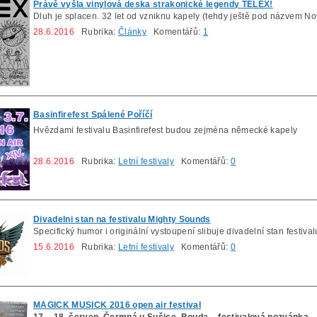
Právě vyšla vinylová deska strakonické legendy TELEX!
Dluh je splacen. 32 let od vzniknu kapely (tehdy ještě pod názvem N
28.6.2016
Rubrika:
Články
Komentářů:
1
Basinfirefest Spálené Poříčí
Hvězdami festivalu Basinfirefest budou zejména německé kapely
28.6.2016
Rubrika:
Letní festivaly
Komentářů:
0
Divadelni stan na festivalu Mighty Sounds
Specifický humor i originální vystoupení slibuje divadelní stan festiv
15.6.2016
Rubrika:
Letní festivaly
Komentářů:
0
MAGICK MUSICK 2016 open air festival