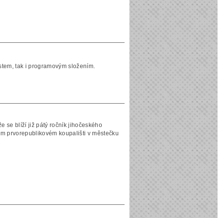
místem, tak i programovým složením.
 se blíží již pátý ročník jihočeského
ém prvorepublikovém koupališti v městečku