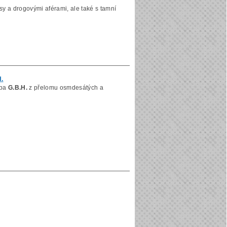
y a drogovými aférami, ale také s tamní
H.
lba
G.B.H.
z přelomu osmdesátých a