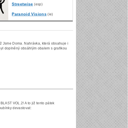
Streetwise
(esp)
Paranoid Visions
(ie)
ž Jsme Doma. Nahrávka, která obsahuje i
inyl doplněný obsáhlým obalem s grafikou
BLAST VOL.2! A to již tento pátek
bubínky devastovat: