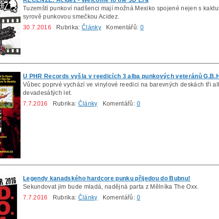
Tuzemští punkoví nadšenci mají možná Mexiko spojené nejen s kaktus
syrově punkovou smečkou Acidez.
30.7.2016
Rubrika:
Články
Komentářů:
0
U PHR Records vyšla v reedicích 3 alba punkových veteránů G.B.
Vůbec poprvé vychází ve vinylové reedici na barevných deskách tři a
devadesátých let.
7.7.2016
Rubrika:
Články
Komentářů:
0
Legendy kanadského hardcore punku přijedou do Bubnu!
Sekundovat jim bude mladá, nadějná parta z Mělníka The Oxx.
7.7.2016
Rubrika:
Články
Komentářů:
0