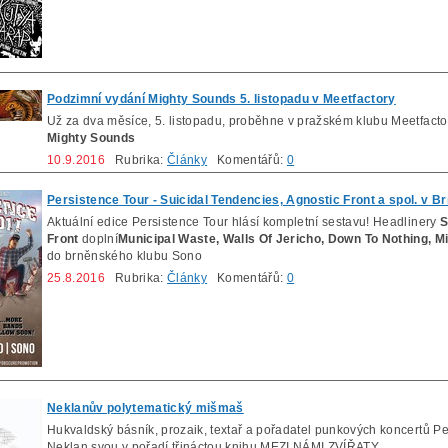
Podzimní vydání Mighty Sounds 5. listopadu v Meetfactory
Už za dva měsíce, 5. listopadu, proběhne v pražském klubu Meetfactor
Mighty Sounds
10.9.2016
Rubrika:
Články
Komentářů:
0
Persistence Tour - Suicidal Tendencies, Agnostic Front a spol. v B
Aktuální edice Persistence Tour hlásí kompletní sestavu! Headlinery
S
Front
doplní
Municipal Waste, Walls Of Jericho, Down To Nothing, M
do brněnského klubu Sono
25.8.2016
Rubrika:
Články
Komentářů:
0
Neklanův polytematický mišmaš
Hukvaldský básník, prozaik, textař a pořadatel punkových koncertů 
Neklan svou v pořadí třináctou knihu MEZI NÁMI ZVÍŘATY.