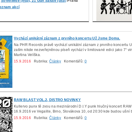
Streetwise (esp), 21 Gun Salute (usa)
Praha
eznam akcí
Vychází unikátní záznam z prvního koncertu Už Jsme Doma.
Na PHR Records právě vychází unikátní záznam z prvního koncertu U
zatím nikde nezveřejněnou píseň vychází v limitované edici jako 7“ v
Martina Velíška.
15.9.2016
Rubrika:
Články
Komentářů:
0
RAW BLAST VOL.2, DISTRO NOVINKY
Kullervo punx tě zvou na mezinárodní D.I.Y punk hlučný koncert RAW 
16.9.2016 ve Vegalite, Brno, Slovákova 10, od 20:30 kde budou ušní 
15.9.2016
Rubrika:
Články
Komentářů:
0