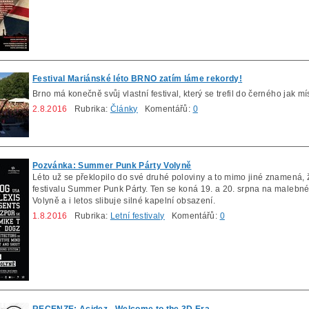
Festival Mariánské léto BRNO zatím láme rekordy!
Brno má konečně svůj vlastní festival, který se trefil do černého jak 
2.8.2016
Rubrika:
Články
Komentářů:
0
Pozvánka: Summer Punk Párty Volyně
Léto už se překlopilo do své druhé poloviny a to mimo jiné znamená, že
festivalu Summer Punk Párty. Ten se koná 19. a 20. srpna na malebn
Volyně a i letos slibuje silné kapelní obsazení.
1.8.2016
Rubrika:
Letní festivaly
Komentářů:
0
RECENZE: Acidez - Welcome to the 3D Era