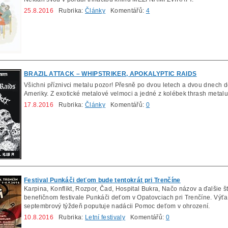
25.8.2016
Rubrika:
Články
Komentářů:
4
BRAZIL ATTACK – WHIPSTRIKER, APOKALYPTIC RAIDS
Všichni příznivci metalu pozor! Přesně po dvou letech a dvou dnech d
Ameriky. Z exotické metalové velmoci a jedné z kolébek thrash metalu
17.8.2016
Rubrika:
Články
Komentářů:
0
Festival Punkáči deťom bude tentokrát pri Trenčíne
Karpina, Konflikt, Rozpor, Čad, Hospital Bukra, Načo názov a ďalšie š
benefičnom festivale Punkáči deťom v Opatovciach pri Trenčíne. Výťaž
septembrový týždeň poputuje nadácii Pomoc deťom v ohrození.
10.8.2016
Rubrika:
Letní festivaly
Komentářů:
0