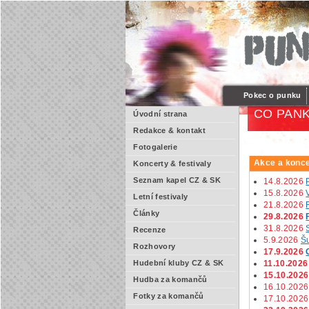
Pokec o punku
CO PANK
Úvodní strana
Redakce & kontakt
Fotogalerie
Akce a konce
Koncerty & festivaly
Seznam kapel CZ & SK
14.8.2026
15.8.2026
Letní festivaly
21.8.2026
Články
29.8.2026
31.8.2026
Recenze
5.9.2026
Š
Rozhovory
17.9.2026
11.10.2026
Hudební kluby CZ & SK
15.10.2026
Hudba za komančů
16.10.2026
Fotky za komančů
17.10.2026