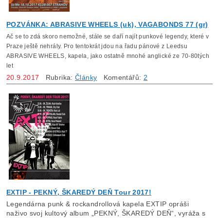
POZVÁNKA: ABRASIVE WHEELS (uk), VAGABONDS 77 (gr)
Ač se to zdá skoro nemožné, stále se daří najít punkové legendy, které v
Praze ještě nehrály. Pro tentokrát jdou na řadu pánové z Leedsu
ABRASIVE WHEELS, kapela, jako ostatně mnohé anglické ze 70-80tých
let
20.9.2017
Rubrika:
Články
Komentářů:
2
EXTIP - PEKNÝ, ŠKAREDÝ DEŇ Tour 2017!
Legendárna punk & rockandrollová kapela EXTIP opráši
naživo svoj kultový album „PEKNÝ, ŠKAREDÝ DEŇ“, vyráža s