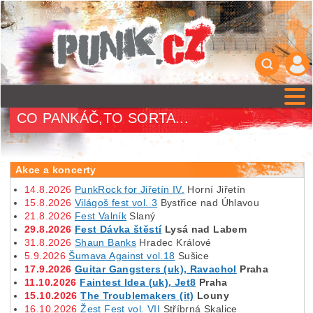
CO PANKÁČ,TO SORTA...
Akce a koncerty
14.8.2026
PunkRock for Jiřetín IV.
Horní Jiřetín
15.8.2026
Világoš fest vol. 3
Bystřice nad Úhlavou
21.8.2026
Fest Valník
Slaný
29.8.2026
Fest Dávka štěstí
Lysá nad Labem
31.8.2026
Shaun Banks
Hradec Králové
5.9.2026
Šumava Against vol.18
Sušice
17.9.2026
Guitar Gangsters (uk), Ravachol
Praha
11.10.2026
Faintest Idea (uk), Jet8
Praha
15.10.2026
The Troublemakers (it)
Louny
16.10.2026
Žest Fest vol. VII
Stříbrná Skalice