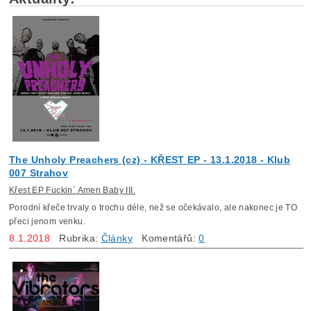
The Unholy Preachers (cz) - KŘEST EP - 13.1.2018 - Klub
007 Strahov
Křest EP Fuckin´ Amen Baby III.
Porodní křeče trvaly o trochu déle, než se očekávalo, ale nakonec je TO
přeci jenom venku.
8.1.2018
Rubrika:
Články
Komentářů:
0