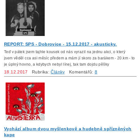
REPORT: SPS - Dobrovice - 15.12.2017 - akusticky.
Teď v pátek jsem tajhle kousek od nás vyrazil na jednu akci, o který
jsem věděl cca asi měsíc předem a mám jí skoro za barákem - 20.km - to
je úplný hovno, a kdybych nebyl línej, tak tam dojdu pěšky
18.12.2017
Rubrika:
Články
Komentářů:
8
Vychází album dvou myšlenkově a hudebně spřízněných
kape