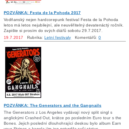
POZVÁNKA: Festa de la Pohoda 2017
Vodňanský nejen hardcorepunk festival Festa de la Pohoda
letos má letos nejubilejní, ale neuvěřitelný devatenáctý ročník.
Zapište si prosím do svých diářů sobotu 29.7.2017.
19.7.2017
Rubrika:
Letní festivaly
Komentářů:
0
POZVÁNKA: The Generators and the Gangnails
The Generators z Los Angeles vydávají nový split singl s
anglickými Crashed Out, krátce po posledním Euro tour s the
Bones. Jejich poslední dlouhohrající deskou bylo album Earn
your Stripes a kapela jím jen potvrdila svůj status.