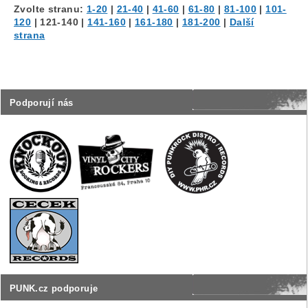
Zvolte stranu:
1-20
|
21-40
|
41-60
|
61-80
|
81-100
|
101-
120
|
121-140
|
141-160
|
161-180
|
181-200
|
Další
strana
Podporují nás
PUNK.cz podporuje