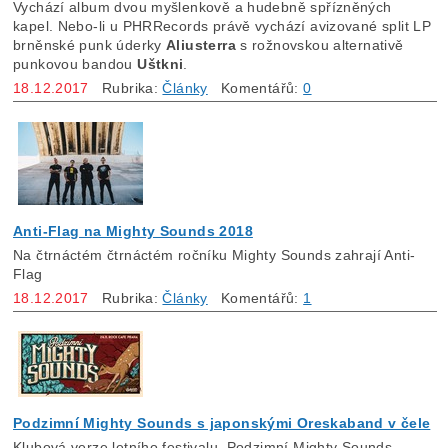
Vychází album dvou myšlenkově a hudebně spřízněných
kapel. Nebo-li u PHRRecords právě vychází avizované split LP
brněnské punk úderky
Aliusterra
s rožnovskou alternativě
punkovou bandou
Uštkni
.
18.12.2017
Rubrika:
Články
Komentářů:
0
Anti-Flag na Mighty Sounds 2018
Na čtrnáctém čtrnáctém ročníku Mighty Sounds zahrají Anti-
Flag
18.12.2017
Rubrika:
Články
Komentářů:
1
Podzimní Mighty Sounds s japonskými Oreskaband v čele
Klubová verze letního festivalu, Podzimní Mighty Sounds,