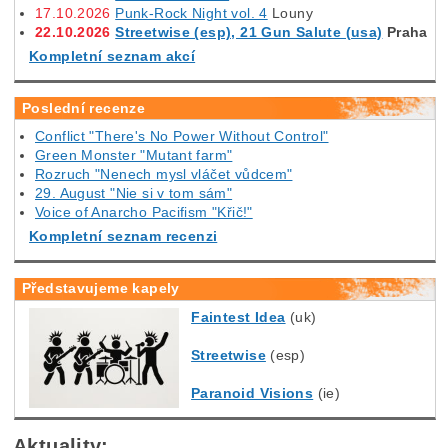
17.10.2026
Punk-Rock Night vol. 4
Louny
22.10.2026
Streetwise (esp), 21 Gun Salute (usa)
Praha
Kompletní seznam akcí
Poslední recenze
Conflict "There's No Power Without Control"
Green Monster "Mutant farm"
Rozruch "Nenech mysl vláčet vůdcem"
29. August "Nie si v tom sám"
Voice of Anarcho Pacifism "Křič!"
Kompletní seznam recenzi
Představujeme kapely
Faintest Idea
(uk)
Streetwise
(esp)
Paranoid Visions
(ie)
Aktuality: