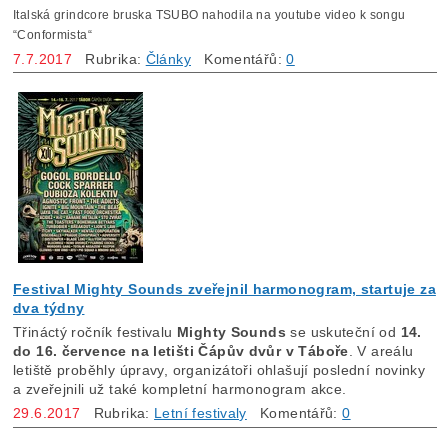
Italská grindcore bruska TSUBO nahodila na youtube video k songu
“Conformista“
7.7.2017
Rubrika:
Články
Komentářů:
0
Festival Mighty Sounds zveřejnil harmonogram, startuje za
dva týdny
Třináctý ročník festivalu
Mighty Sounds
se uskuteční od
14.
do 16. července na letišti Čápův dvůr v Táboře
. V areálu
letiště proběhly úpravy, organizátoři ohlašují poslední novinky
a zveřejnili už také kompletní harmonogram akce.
29.6.2017
Rubrika:
Letní festivaly
Komentářů:
0