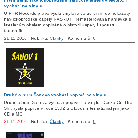
vychází na vinylu.
U PHR Records právě vyšla vinylová verze první demokazety
havlíčkobrodské kapely NAŠROT. Remasterovaná nahrávka s
kresleným obalem doplněná o historii kapely i spoustu
fotografií
21.11.2016
Rubrika:
Články
Komentářů:
0
Druhé album Šanova vychází poprvé na vinylu
Druhé album Šanova vychází poprvé na vinylu. Deska On The
Shit vyšla poprvé v roce 1992 u Globus international jen jako
CD a MC
21.11.2016
Rubrika:
Články
Komentářů:
0