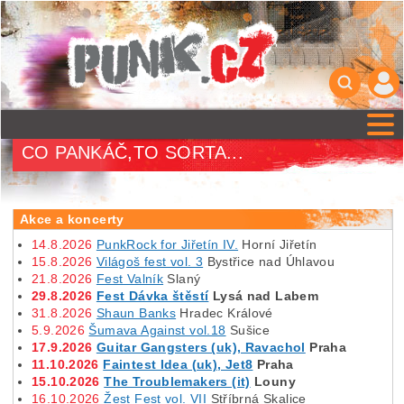
CO PANKÁČ,TO SORTA...
Akce a koncerty
14.8.2026
PunkRock for Jiřetín IV.
Horní Jiřetín
15.8.2026
Világoš fest vol. 3
Bystřice nad Úhlavou
21.8.2026
Fest Valník
Slaný
29.8.2026
Fest Dávka štěstí
Lysá nad Labem
31.8.2026
Shaun Banks
Hradec Králové
5.9.2026
Šumava Against vol.18
Sušice
17.9.2026
Guitar Gangsters (uk), Ravachol
Praha
11.10.2026
Faintest Idea (uk), Jet8
Praha
15.10.2026
The Troublemakers (it)
Louny
16.10.2026
Žest Fest vol. VII
Stříbrná Skalice