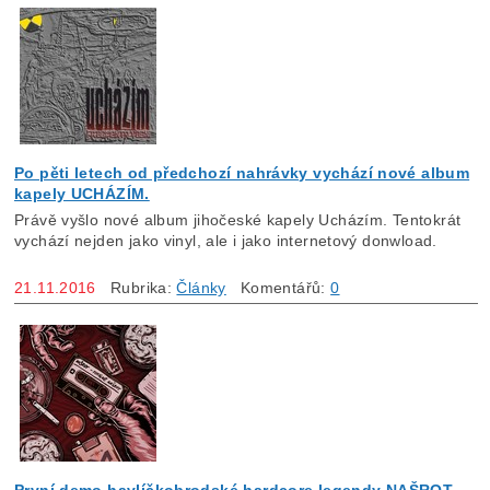
Po pěti letech od předchozí nahrávky vychází nové album
kapely UCHÁZÍM.
Právě vyšlo nové album jihočeské kapely Ucházím. Tentokrát
vychází nejden jako vinyl, ale i jako internetový donwload.
21.11.2016
Rubrika:
Články
Komentářů:
0
První demo havlíčkobrodské hardcore legendy NAŠROT