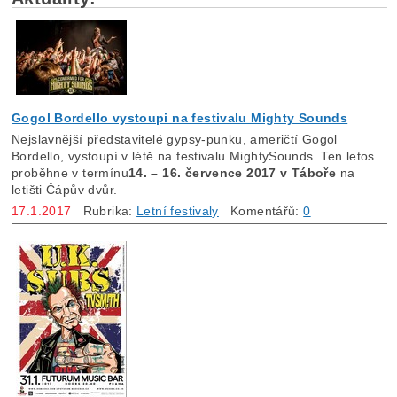
Gogol Bordello vystoupi na festivalu Mighty Sounds
Nejslavnější představitelé gypsy-punku, američtí Gogol
Bordello, vystoupí v létě na festivalu MightySounds. Ten letos
proběhne v termínu
14. – 16. července 2017 v Táboře
na
letišti Čápův dvůr.
17.1.2017
Rubrika:
Letní festivaly
Komentářů:
0