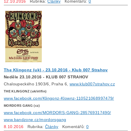
12.10.2016
Rubrika:
Články
Komentářů:
0
The Klingonz (uk) - 23.10.2016 - Klub 007 Strahov
Neděle 23.10.2016 - KLUB 007 STRAHOV
Chaloupeckého 1903/6, Praha 6,
www.klub007strahov.cz
THE KLINGONZ (uk/irl/fin)
www.facebook.com/Klingonz-Klownz-110521068997479/
MORDORS GANG (cz)
www.facebook.com/MORDORS-GANG-285769317490/
www.bandzone.cz/mordorsgang
8.10.2016
Rubrika:
Články
Komentářů:
0