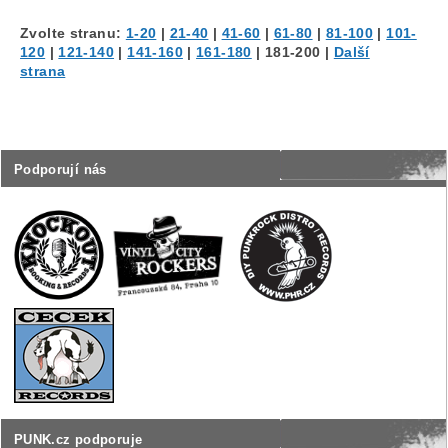
Zvolte stranu:
1-20
|
21-40
|
41-60
|
61-80
|
81-100
|
101-
120
|
121-140
|
141-160
|
161-180
|
181-200
|
Další
strana
Podporují nás
PUNK.cz podporuje