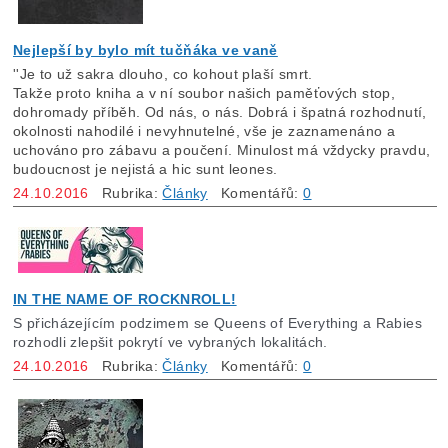
Nejlepší by bylo mít tučňáka ve vaně
''Je to už sakra dlouho, co kohout plaší smrt.
Takže proto kniha a v ní soubor našich paměťových stop,
dohromady příběh. Od nás, o nás. Dobrá i špatná rozhodnutí,
okolnosti nahodilé i nevyhnutelné, vše je zaznamenáno a
uchováno pro zábavu a poučení. Minulost má vždycky pravdu,
budoucnost je nejistá a hic sunt leones.
24.10.2016
Rubrika:
Články
Komentářů:
0
IN THE NAME OF ROCKNROLL!
S přicházejícím podzimem se Queens of Everything a Rabies
rozhodli zlepšit pokrytí ve vybraných lokalitách.
24.10.2016
Rubrika:
Články
Komentářů:
0