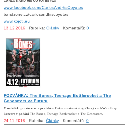
CARLOS AND HIS COYOTES (cz)
www.facebook.com/CarlosAndHisCoyotes
bandzone.cz/carlosandhiscoyotes
www.kojoti.eu
13.12.2016
Rubrika:
Články
Komentářů:
0
POZVÁNKA: The Bones, Teenage Bottlerocket a The
Generators ve Futuru
V neděli 4. prosince se v pražském Futuru uskuteční špičkový rock’n’rollový
koncert v podání
The Bones, Teenage Bottlerocket
a
The Generators
.
24.11.2016
Rubrika:
Články
Komentářů:
0