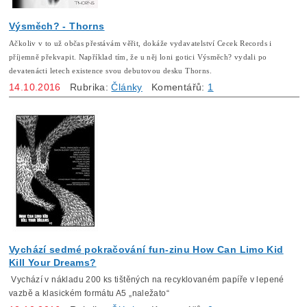
Výsměch? - Thorns
Ačkoliv v to už občas přestávám věřit, dokáže vydavatelství Cecek Records i
příjemně překvapit. Například tím, že u něj loni gotici Výsměch? vydali po
devatenácti letech existence svou debutovou desku Thorns.
14.10.2016
Rubrika:
Články
Komentářů:
1
Vychází sedmé pokračování fun-zinu How Can Limo Kid
Kill Your Dreams?
Vychází v nákladu 200 ks tištěných na recyklovaném papíře v lepené
vazbě a klasickém formátu A5 „naležato“