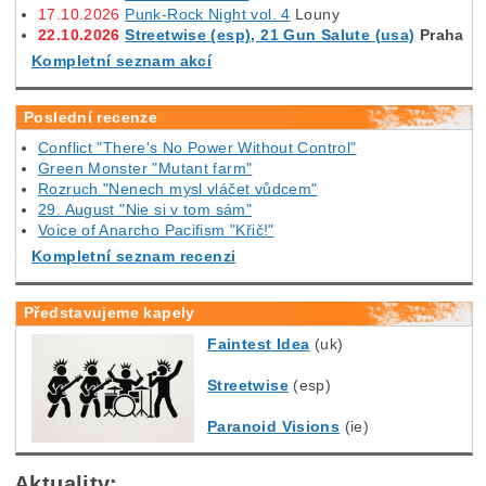
17.10.2026
Punk-Rock Night vol. 4
Louny
22.10.2026
Streetwise (esp), 21 Gun Salute (usa)
Praha
Kompletní seznam akcí
Poslední recenze
Conflict "There's No Power Without Control"
Green Monster "Mutant farm"
Rozruch "Nenech mysl vláčet vůdcem"
29. August "Nie si v tom sám"
Voice of Anarcho Pacifism "Křič!"
Kompletní seznam recenzi
Představujeme kapely
Faintest Idea
(uk)
Streetwise
(esp)
Paranoid Visions
(ie)
Aktuality: