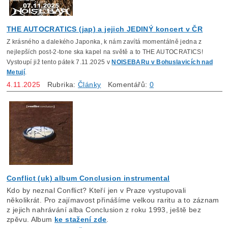
THE AUTOCRATICS (jap) a jejich JEDINÝ koncert v ČR
Z krásného a dalekého Japonka, k nám zavítá momentálně jedna z
nejlepších post-2-tone ska kapel na světě a to THE AUTOCRATICS!
Vystoupí již tento pátek 7.11.2025 v
NOISEBARu v Bohuslavicích nad
Metují
.
4.11.2025
Rubrika:
Články
Komentářů:
0
Conflict (uk) album Conclusion instrumental
Kdo by neznal Conflict? Kteří jen v Praze vystupovali
několikrát. Pro zajímavost přinášíme velkou raritu a to záznam
z jejich nahrávání alba Conclusion z roku 1993, ještě bez
zpěvu. Album
ke stažení zde
.