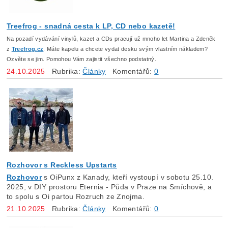
Treefrog - snadná cesta k LP, CD nebo kazetě!
Na pozadí vydávání vinylů, kazet a CDs pracují už mnoho let Martina a Zdeněk
z
Treefrog.cz
. Máte kapelu a chcete vydat desku svým vlastním nákladem?
Ozvěte se jim. Pomohou Vám zajistit všechno podstatný.
24.10.2025
Rubrika:
Články
Komentářů:
0
Rozhovor s Reckless Upstarts
Rozhovor
s OiPunx z Kanady, kteří vystoupí v sobotu 25.10.
2025, v DIY prostoru Eternia - Půda v Praze na Smíchově, a
to spolu s Oi partou Rozruch ze Znojma.
21.10.2025
Rubrika:
Články
Komentářů:
0