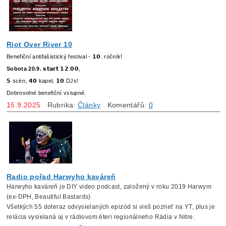
Riot Over River 10
Benefiční antifašistický festival - 𝟭𝟬. ročník!
Sobota 20.9.
𝘀𝘁𝗮𝗿𝘁 𝟭𝟮:𝟬𝟬,
𝟱 scén, 𝟰𝟬 kapel, 𝟭𝟬 DJs!
Dobrovolné benefiční vstupné.
15.9.2025
Rubrika:
Články
Komentářů:
0
Radio pořad Harwyho kaváreň
Harwyho kaváreň je DIY video podcast, založený v roku 2019 Harwym
(ex-DPH, Beautiful Bastards)
Všetkých 55 doteraz odvysielaných epizód si vieš pozrieť na YT, plus je
relácia vysielaná aj v rádiovom éteri regionálneho Rádia v Nitre.