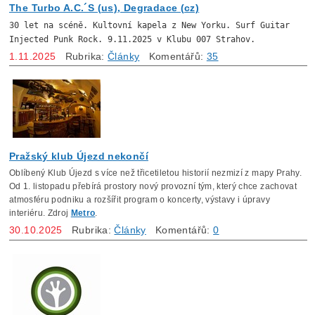
The Turbo A.C.´S (us), Degradace (cz)
30 let na scéně. Kultovní kapela z New Yorku. Surf Guitar
Injected Punk Rock. 9.11.2025 v Klubu 007 Strahov.
1.11.2025
Rubrika:
Články
Komentářů:
35
Pražský klub Újezd nekončí
Oblíbený Klub Újezd s více než třicetiletou historií nezmizí z mapy Prahy.
Od 1. listopadu přebírá prostory nový provozní tým, který chce zachovat
atmosféru podniku a rozšířit program o koncerty, výstavy i úpravy
interiéru. Zdroj
Metro
.
30.10.2025
Rubrika:
Články
Komentářů:
0