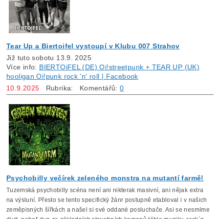
Tear Up a Biertoifel vystoupí v Klubu 007 Strahov
Již tuto sobotu 13.9. 2025
Více info:
BIERTOiFEL (DE) Oi!streetpunk + TEAR UP (UK)
hooligan Oi!punk rock 'n' roll | Facebook
10.9.2025
Rubrika:
Komentářů:
0
Psychobilly večírek zeleného monstra na mutantí farmě!
Tuzemská psychobilly scéna není ani nikterak masivní, ani nějak extra
na výsluní. Přesto se tento specifický žánr postupně etabloval i v našich
zeměpisných šířkách a našel si své oddané posluchače. Asi se nesmíme