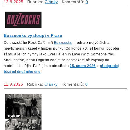
12.9.2025
Rubrika:
Články
Komentářů:
0
Buzzcocks vystoupí v Praze
Do pražského Rock Café míří
Buzzcocks
– jedna z největších a
nejvlivnějších kapel v historii punku. Od konce 70. let formují podobu
žánru a jejich hymny jako Ever Fallen in Love (With Someone You
Shouldn't've) nebo Orgasm Addict se nesmazatelně zapsaly do
hudebních dějin. Patřit jim bude středa
25. února 2026
a
předprodej
běží od dnešního dne
!
11.9.2025
Rubrika:
Články
Komentářů:
0