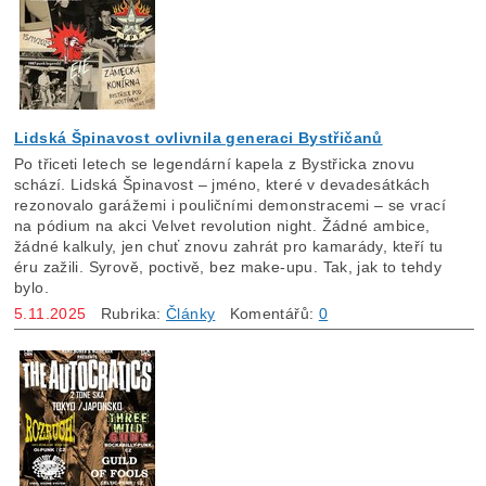
Lidská Špinavost ovlivnila generaci Bystřičanů
Po třiceti letech se legendární kapela z Bystřicka znovu
schází. Lidská Špinavost – jméno, které v devadesátkách
rezonovalo garážemi i pouličními demonstracemi – se vrací
na pódium na akci Velvet revolution night. Žádné ambice,
žádné kalkuly, jen chuť znovu zahrát pro kamarády, kteří tu
éru zažili. Syrově, poctivě, bez make-upu. Tak, jak to tehdy
bylo.
5.11.2025
Rubrika:
Články
Komentářů:
0