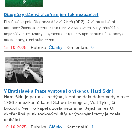
Diagnózy dávivá žízeň se jen tak nezbavíte!
Plzeňská kapela Diagnóza dávivá žízeň (DDŽ) ožívá na unikátní
nahrávce živého koncertu z roku 1992 v Klatovech. Vinyl přináší to
nejlepší z jejich tvorby – syrovou energii, nezapomenutelné skladby a
ducha doby, který stále rezonuje.
15.10.2025
Rubrika:
Články
Komentářů:
0
V Bratislavě a Praze vystoupí o víkendu Hard Skin!
Hard Skin je parta z Londýna, která se dala dohromady v roce
1996 z muzikantů kapel Schwartzeneggar, Wat Tyler, či
Brocolli. Není to kapela zcela neznámá. Jejich směs Oi!
okořeněná punk rockovými riffy a výbornými texty je zcela
unikátní.
10.10.2025
Rubrika:
Články
Komentářů:
1