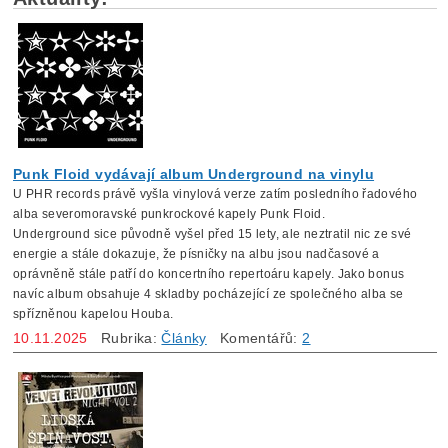
Punk Floid vydávají album Underground na vinylu
U PHR records právě vyšla vinylová verze zatím posledního řadového
alba severomoravské punkrockové kapely Punk Floid.
Underground sice původně vyšel před 15 lety, ale neztratil nic ze své
energie a stále dokazuje, že písničky na albu jsou nadčasové a
oprávněně stále patří do koncertního repertoáru kapely. Jako bonus
navíc album obsahuje 4 skladby pocházející ze společného alba se
spřízněnou kapelou Houba.
10.11.2025
Rubrika:
Články
Komentářů:
2