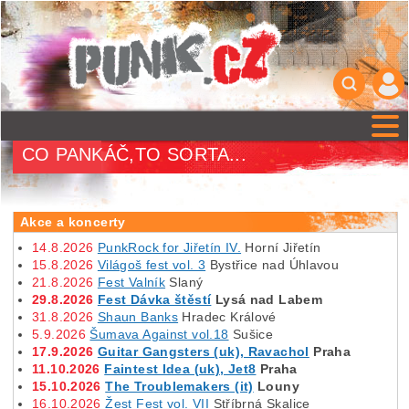
CO PANKÁČ,TO SORTA...
Akce a koncerty
14.8.2026
PunkRock for Jiřetín IV.
Horní Jiřetín
15.8.2026
Világoš fest vol. 3
Bystřice nad Úhlavou
21.8.2026
Fest Valník
Slaný
29.8.2026
Fest Dávka štěstí
Lysá nad Labem
31.8.2026
Shaun Banks
Hradec Králové
5.9.2026
Šumava Against vol.18
Sušice
17.9.2026
Guitar Gangsters (uk), Ravachol
Praha
11.10.2026
Faintest Idea (uk), Jet8
Praha
15.10.2026
The Troublemakers (it)
Louny
16.10.2026
Žest Fest vol. VII
Stříbrná Skalice