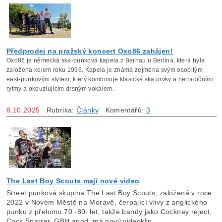
Předprodej na pražský koncert Oxo86 zahájen!
Oxo86 je německá ska-punková kapela z Bernau u Berlína, která byla
založena kolem roku 1996. Kapela je známá zejména svým osobitým
east-punkovým stylem, který kombinuje klasické ska prvky a netradičními
rytmy a okouzlujícím drsným vokálem.
8.10.2025
Rubrika:
Články
Komentářů:
3
The Last Boy Scouts mají nové video
Street punková skupina The Last Boy Scouts, založená v roce
2022 v Novém Městě na Moravě, čerpající vlivy z anglického
punku z přelomu 70.-80. let, takže bandy jako Cockney reject,
Cock Sparrer, GBH apod. má nový videoklip.