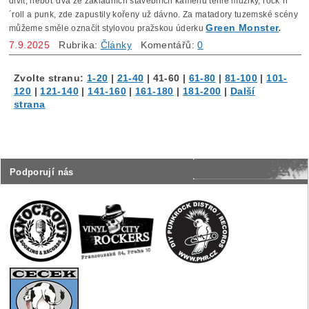
divit, neboť dva ze základních stavebních kamenů téhle muziky, rock´n
´roll a punk, zde zapustily kořeny už dávno. Za matadory tuzemské scény
Green Monster
můžeme směle označit stylovou pražskou úderku
.
7.9.2025
Rubrika:
Články
Komentářů:
0
Zvolte stranu:
1-20
|
21-40
|
41-60
|
61-80
|
81-100
|
101-
120
|
121-140
|
141-160
|
161-180
|
181-200
|
Další
strana
Podporují nás