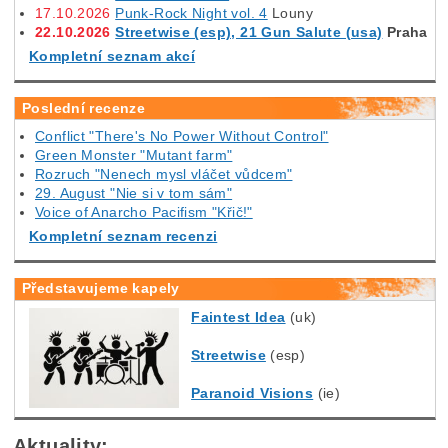
17.10.2026
Punk-Rock Night vol. 4
Louny
22.10.2026
Streetwise (esp), 21 Gun Salute (usa)
Praha
Kompletní seznam akcí
Poslední recenze
Conflict "There's No Power Without Control"
Green Monster "Mutant farm"
Rozruch "Nenech mysl vláčet vůdcem"
29. August "Nie si v tom sám"
Voice of Anarcho Pacifism "Křič!"
Kompletní seznam recenzi
Představujeme kapely
Faintest Idea
(uk)
Streetwise
(esp)
Paranoid Visions
(ie)
Aktuality: