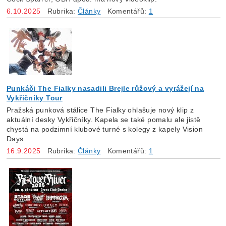
6.10.2025
Rubrika:
Články
Komentářů:
1
Punkáči The Fialky nasadili Brejle růžový a vyrážejí na
Vykřičníky Tour
Pražská punková stálice The Fialky ohlašuje nový klip z
aktuální desky Vykřičníky. Kapela se také pomalu ale jistě
chystá na podzimní klubové turné s kolegy z kapely Vision
Days.
16.9.2025
Rubrika:
Články
Komentářů:
1