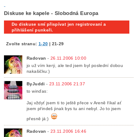
Diskuse ke kapele - Slobodná Europa
Do diskuse smí přispívat jen registrovaní a
přihlášení punkeři.
Zvolte stranu:
1-20
|
21-29
Radovan
-
26.11.2006 10:00
jo už vím kerý, ale ted jsem byl poslední dobou
nakašičku:)
ByJuddi
-
23.11.2006 21:37
to winďas:
Jaj vždyť jsem ti to ještě přece v Areně říkal ať
jsem přindeš jinak bys tu ani nebyl. Jo to jsem
přesně já:)
Radovan
-
23.11.2006 16:46