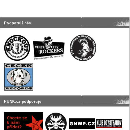
Podporují nás
PUNK.cz podporuje