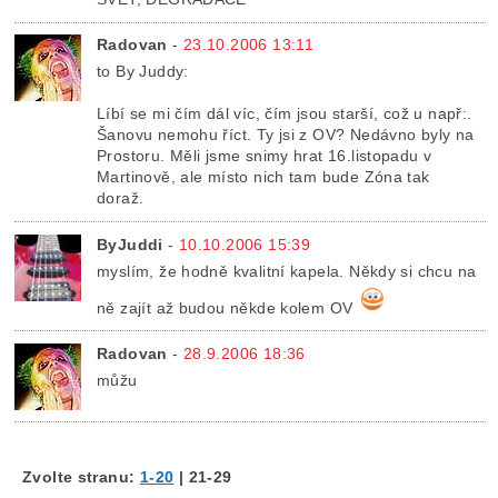
Radovan
-
23.10.2006 13:11
to By Juddy:
Líbí se mi čím dál víc, čím jsou starší, což u např:.
Šanovu nemohu říct. Ty jsi z OV? Nedávno byly na
Prostoru. Měli jsme snimy hrat 16.listopadu v
Martinově, ale místo nich tam bude Zóna tak
doraž.
ByJuddi
-
10.10.2006 15:39
myslím, že hodně kvalitní kapela. Někdy si chcu na
ně zajít až budou někde kolem OV
Radovan
-
28.9.2006 18:36
můžu
Zvolte stranu:
1-20
|
21-29