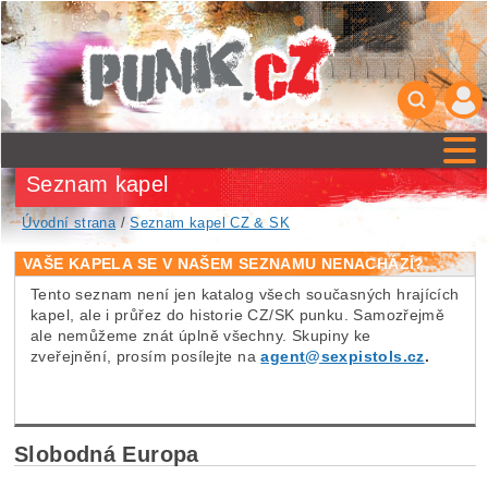
Seznam kapel
Úvodní strana
/
Seznam kapel CZ & SK
VAŠE KAPELA SE V NAŠEM SEZNAMU NENACHÁZÍ?
Tento seznam není jen katalog všech současných hrajících
kapel, ale i průřez do historie CZ/SK punku. Samozřejmě
ale nemůžeme znát úplně všechny. Skupiny ke
zveřejnění, prosím posílejte na
agent@sexpistols.cz
.
Slobodná Europa