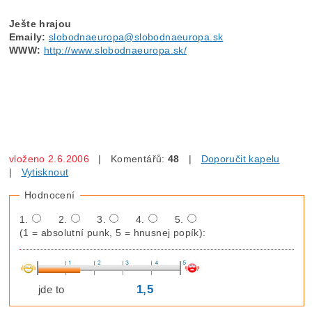
Ješte hrajou
Emaily:
slobodnaeuropa@slobodnaeuropa.sk
WWW:
http://www.slobodnaeuropa.sk/
vloženo 2.6.2006
| Komentářů:
48
|
Doporučit kapelu
|
Vytisknout
Hodnocení
1.
2.
3.
4.
5.
(1 = absolutní punk, 5 = hnusnej popík):
1,5
jde to