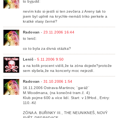
to byjudd:
nevím kdo si-jestli si ten zevčera z Areny tak to
jsem byl uplně na krychle-nemáš triko perkele a
kratké vlasy černé?
Radovan
-
23.11.2006 16:44
to lenič:
co to byla za divná otázka?
Lenič
-
5.11.2006 9:50
a na kolik procent vidíš,že ta zóna dojede?protože
sem slyšela,že na koncerty moc nejezdí.
Radovan
-
31.10.2006 1:54
16.11.2006 Ostrava-Martinov, ¨garáž¨
M.Woodmana, (na konečné tram.č. 4)
Klub pojme 600 a více lidí. Start: v 19Hod., Entry:
110.-Kč
ZÓNA A. BUŘINKY III., THE NEUNIKNEŠ, NOVÝ
SVĚT, DEGRADACE