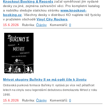
Knockout Booking & Records
začal vyměňovat jím vydané
desky za jiné, zejména zahraniční věci. Pro kompletní katalog
a nabídku sledujte statickou stránku
www.knockout-
booking.cz
. Všechny desky v distribuci KO najdete též fyzicky
v pražském obchodě
Vinyl City Rockers
.
15.6.2026
Rubrika:
Články
Komentářů:
0
Mrtvot skupiny Buřinky II se má opět čile k životu
Ostravská punková formace Buřinky II. vydává po více než pětatřicet
letech na vinylu svou legendární debutovou demokazetu Mrtvot z roku
1990.
15.6.2026
Rubrika:
Články
Komentářů:
0