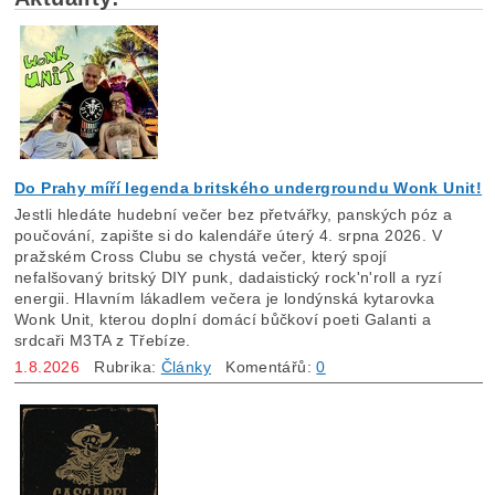
Do Prahy míří legenda britského undergroundu Wonk Unit!
Jestli hledáte hudební večer bez přetvářky, panských póz a
poučování, zapište si do kalendáře úterý 4. srpna 2026. V
pražském Cross Clubu se chystá večer, který spojí
nefalšovaný britský DIY punk, dadaistický rock'n'roll a ryzí
energii. Hlavním lákadlem večera je londýnská kytarovka
Wonk Unit, kterou doplní domácí bůčkoví poeti Galanti a
srdcaři M3TA z Třebíze.
1.8.2026
Rubrika:
Články
Komentářů:
0