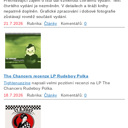
Přetrvávající zájem o titul dal vzniknout čtvrtému vydání.
Text
čtvrtého vydání je nezměněn. V detailech a tiráži knihy
nepatrně doplněn. Grafické zpracování i dobové fotografie
zůstávají rovněž součástí vydání.
21.7.2026
Rubrika:
Články
Komentářů:
0
The Chancers recenze LP Rudeboy Polka
Tightenupzine
napsali velmi pozitivní recenzi na LP The
Chancers Rudeboy Polka.
18.7.2026
Rubrika:
Články
Komentářů:
0