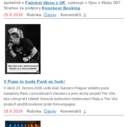
společně s
Faintest Ideou z UK
, vystoupí v říjnu v Klubu 007
Strahov za podpory
Knockout Booking
.
25.6.2026
Rubrika:
Články
Komentářů:
0
V Praze to bude Punk as fuck!
V úterý 23. června 2026 uvítá klub Subzero Prague velkého punx
matadora Rata z provařených Varukers a jeho druhý projekt The Vile,
kde učinují též někteři členové kultovních Hellkrusher! Rata a The Vile
podpoří pražští punkový piráti Ginnungagap.
18.6.2026
Rubrika:
Články
Komentářů:
1