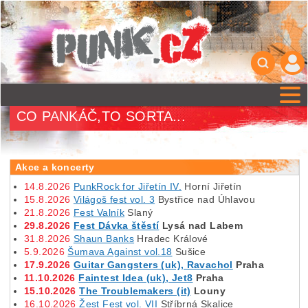
CO PANKÁČ,TO SORTA...
Akce a koncerty
14.8.2026
PunkRock for Jiřetín IV.
Horní Jiřetín
15.8.2026
Világoš fest vol. 3
Bystřice nad Úhlavou
21.8.2026
Fest Valník
Slaný
29.8.2026
Fest Dávka štěstí
Lysá nad Labem
31.8.2026
Shaun Banks
Hradec Králové
5.9.2026
Šumava Against vol.18
Sušice
17.9.2026
Guitar Gangsters (uk), Ravachol
Praha
11.10.2026
Faintest Idea (uk), Jet8
Praha
15.10.2026
The Troublemakers (it)
Louny
16.10.2026
Žest Fest vol. VII
Stříbrná Skalice