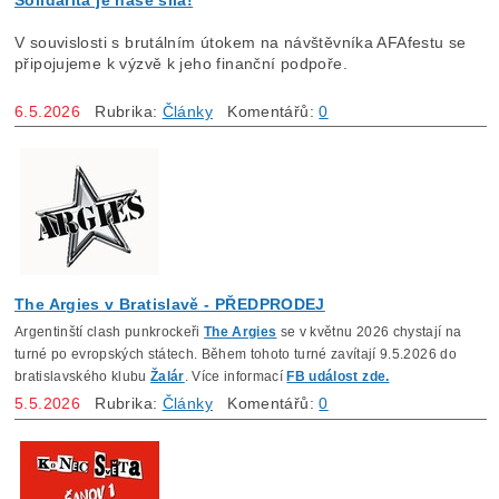
V souvislosti s brutálním útokem na návštěvníka AFAfestu se 
připojujeme k výzvě k jeho finanční podpoře.
6.5.2026
Rubrika:
Články
Komentářů:
0
The Argies v Bratislavě - PŘEDPRODEJ
Argentinští clash punkrockeři
The Argies
se v květnu 2026 chystají na
turné po evropských státech. Během tohoto turné zavítají 9.5.2026 do
bratislavského klubu
Žalár
. Více informací
FB událost zde.
5.5.2026
Rubrika:
Články
Komentářů:
0