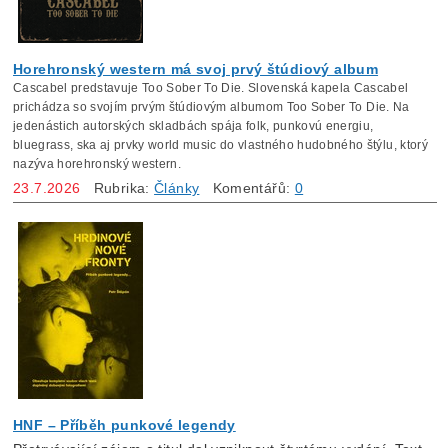
Horehronský western má svoj prvý štúdiový album
Cascabel predstavuje Too Sober To Die. Slovenská kapela Cascabel
prichádza so svojím prvým štúdiovým albumom Too Sober
To Die. Na
jedenástich autorských skladbách spája folk, punkovú energiu,
bluegrass, ska aj prvky world music do vlastného hudobného štýlu, ktorý
nazýva horehronský western.
23.7.2026
Rubrika:
Články
Komentářů:
0
HNF – Příběh punkové legendy