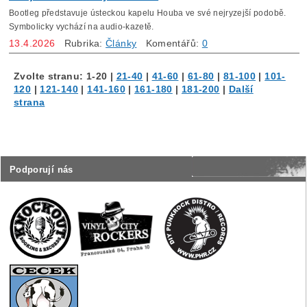
Bootleg představuje ústeckou kapelu Houba ve své nejryzejší podobě.
Symbolicky vychází na audio-kazetě.
13.4.2026
Rubrika:
Články
Komentářů:
0
Zvolte stranu:
1-20
|
21-40
|
41-60
|
61-80
|
81-100
|
101-
120
|
121-140
|
141-160
|
161-180
|
181-200
|
Další
strana
Podporují nás