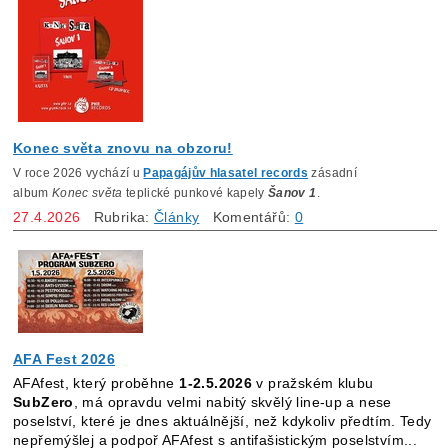
Konec světa znovu na obzoru!
V roce 2026 vychází u
Papagájův hlasatel records
zásadní
album
Konec světa
teplické punkové kapely
Šanov 1
.
27.4.2026
Rubrika:
Články
Komentářů:
0
AFA Fest 2026
AFAfest, který proběhne
1-2.5.2026
v pražském klubu
SubZero
, má opravdu velmi nabitý skvělý line-up a nese
poselství, které je dnes aktuálnější, než kdykoliv předtím.
Tedy
nepřemýšlej a podpoř AFAfest s antifašistickým poselstvím...