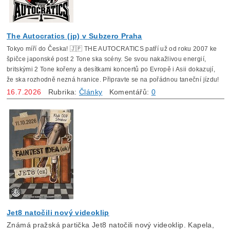
The Autocratics (jp) v Subzero Praha
Tokyo míří do Česka! 🇯🇵 THE AUTOCRATICS patří už od roku 2007 ke
špičce japonské post 2 Tone ska scény. Se svou nakažlivou energií,
britskými 2 Tone kořeny a desítkami koncertů po Evropě i Asii dokazují,
že ska rozhodně nezná hranice. Připravte se na pořádnou taneční jízdu!
16.7.2026
Rubrika:
Články
Komentářů:
0
Jet8 natočili nový videoklip
Známá pražská partička Jet8 natočili nový videoklip. Kapela,