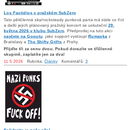
Los Fastidios v pražském SubZero
Tato pětičlenná ska/rocksteady punková parta má stále co říct
a další jejich plánovaný pražský koncert se uskuteční
29.
května 2026 v klubu SubZero
. Předprodej na tuto akci
najdete na Gooutu
. jako support vystoupí
Rumaska
z
Bratislavy a
The Shifty Grifts
z Prahy.
Přijďte tři za cenu dvou. Pokud dorazíte ve tříčlenné
skupině, zaplatíte jen za dva!
11.5.2026
Rubrika:
Články
Komentářů:
3
Solidarita je naše síla!