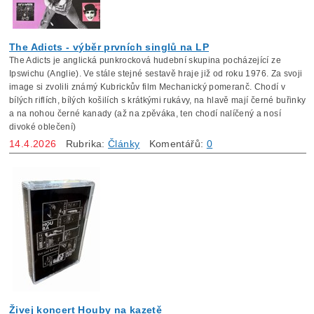
The Adicts - výběr prvních singlů na LP
The Adicts je anglická punkrocková hudební skupina pocházející ze
Ipswichu (Anglie). Ve stále stejné sestavě hraje již od roku 1976. Za svoji
image si zvolili známý Kubrickův film Mechanický pomeranč. Chodí v
bílých riflích, bílých košilích s krátkými rukávy, na hlavě mají černé buřinky
a na nohou černé kanady (až na zpěváka, ten chodí nalíčený a nosí
divoké oblečení)
14.4.2026
Rubrika:
Články
Komentářů:
0
Živej koncert Houby na kazetě