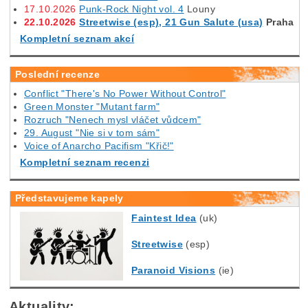
17.10.2026
Punk-Rock Night vol. 4
Louny
22.10.2026
Streetwise (esp), 21 Gun Salute (usa)
Praha
Kompletní seznam akcí
Poslední recenze
Conflict "There's No Power Without Control"
Green Monster "Mutant farm"
Rozruch "Nenech mysl vláčet vůdcem"
29. August "Nie si v tom sám"
Voice of Anarcho Pacifism "Křič!"
Kompletní seznam recenzi
Představujeme kapely
Faintest Idea
(uk)
Streetwise
(esp)
Paranoid Visions
(ie)
Aktuality: