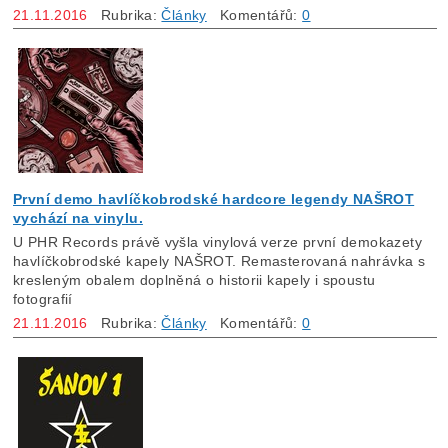
21.11.2016
Rubrika:
Články
Komentářů:
0
První demo havlíčkobrodské hardcore legendy NAŠROT
vychází na vinylu.
U PHR Records právě vyšla vinylová verze první demokazety
havlíčkobrodské kapely NAŠROT. Remasterovaná nahrávka s
kresleným obalem doplněná o historii kapely i spoustu
fotografií
21.11.2016
Rubrika:
Články
Komentářů:
0