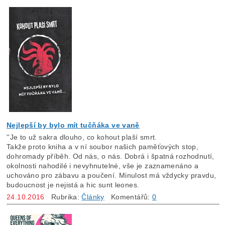
Nejlepší by bylo mít tučňáka ve vaně
''Je to už sakra dlouho, co kohout plaší smrt.
Takže proto kniha a v ní soubor našich paměťových stop,
dohromady příběh. Od nás, o nás. Dobrá i špatná rozhodnutí,
okolnosti nahodilé i nevyhnutelné, vše je zaznamenáno a
uchováno pro zábavu a poučení. Minulost má vždycky pravdu,
budoucnost je nejistá a hic sunt leones.
24.10.2016
Rubrika:
Články
Komentářů:
0