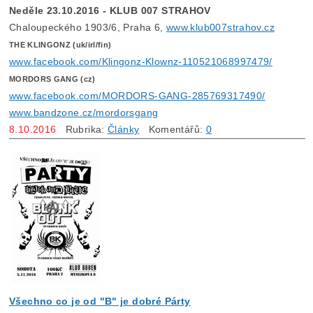
Neděle 23.10.2016 - KLUB 007 STRAHOV
Chaloupeckého 1903/6, Praha 6,
www.klub007strahov.cz
THE KLINGONZ (uk/irl/fin)
www.facebook.com/Klingonz-Klownz-110521068997479/
MORDORS GANG (cz)
www.facebook.com/MORDORS-GANG-285769317490/
www.bandzone.cz/mordorsgang
8.10.2016
Rubrika:
Články
Komentářů:
0
Všechno co je od "B" je dobré Párty