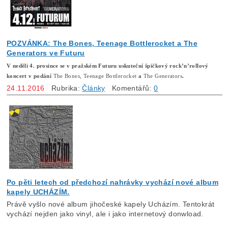
POZVÁNKA: The Bones, Teenage Bottlerocket a The
Generators ve Futuru
V neděli 4. prosince se v pražském Futuru uskuteční špičkový rock’n’rollový
koncert v podání
The Bones, Teenage Bottlerocket
a
The Generators
.
24.11.2016
Rubrika:
Články
Komentářů:
0
Po pěti letech od předchozí nahrávky vychází nové album
kapely UCHÁZÍM.
Právě vyšlo nové album jihočeské kapely Ucházím. Tentokrát
vychází nejden jako vinyl, ale i jako internetový donwload.