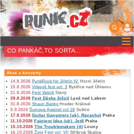
CO PANKÁČ,TO SORTA...
Akce a koncerty
14.8.2026
PunkRock for Jiřetín IV.
Horní Jiřetín
15.8.2026
Világoš fest vol. 3
Bystřice nad Úhlavou
21.8.2026
Fest Valník
Slaný
29.8.2026
Fest Dávka štěstí
Lysá nad Labem
31.8.2026
Shaun Banks
Hradec Králové
5.9.2026
Šumava Against vol.18
Sušice
17.9.2026
Guitar Gangsters (uk), Ravachol
Praha
11.10.2026
Faintest Idea (uk), Jet8
Praha
15.10.2026
The Troublemakers (it)
Louny
16.10.2026
Žest Fest vol. VII
Stříbrná Skalice