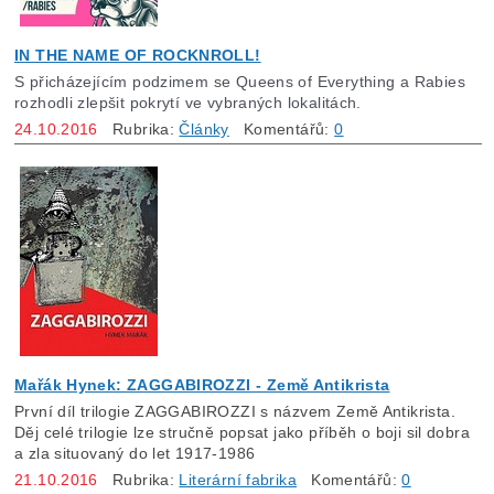
IN THE NAME OF ROCKNROLL!
S přicházejícím podzimem se Queens of Everything a Rabies
rozhodli zlepšit pokrytí ve vybraných lokalitách.
24.10.2016
Rubrika:
Články
Komentářů:
0
Mařák Hynek: ZAGGABIROZZI - Země Antikrista
První díl trilogie ZAGGABIROZZI s názvem Země Antikrista.
Děj celé trilogie lze stručně popsat jako příběh o boji sil dobra
a zla situovaný do let 1917-1986
21.10.2016
Rubrika:
Literární fabrika
Komentářů:
0