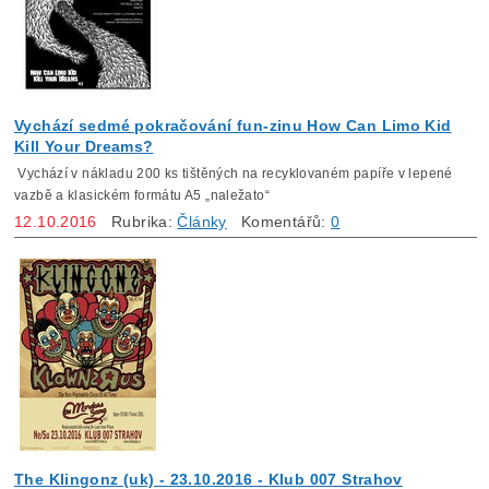
Vychází sedmé pokračování fun-zinu How Can Limo Kid
Kill Your Dreams?
Vychází v nákladu 200 ks tištěných na recyklovaném papíře v lepené
vazbě a klasickém formátu A5 „naležato“
12.10.2016
Rubrika:
Články
Komentářů:
0
The Klingonz (uk) - 23.10.2016 - Klub 007 Strahov