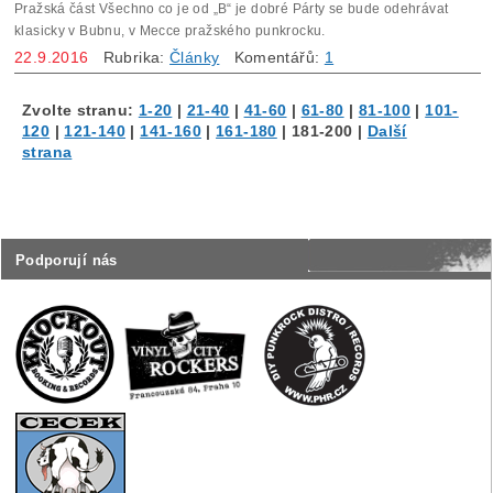
Pražská část Všechno co je od „B“ je dobré Párty se bude odehrávat
klasicky v Bubnu, v Mecce pražského punkrocku.
22.9.2016
Rubrika:
Články
Komentářů:
1
Zvolte stranu:
1-20
|
21-40
|
41-60
|
61-80
|
81-100
|
101-
120
|
121-140
|
141-160
|
161-180
|
181-200
|
Další
strana
Podporují nás