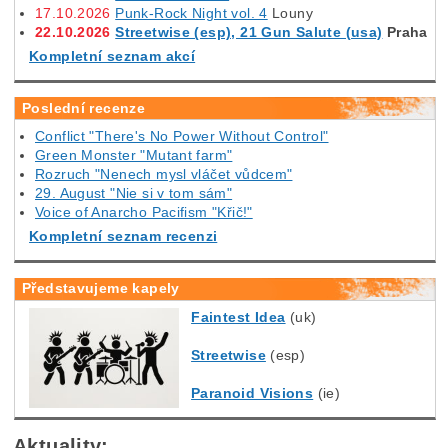
17.10.2026
Punk-Rock Night vol. 4
Louny
22.10.2026
Streetwise (esp), 21 Gun Salute (usa)
Praha
Kompletní seznam akcí
Poslední recenze
Conflict "There's No Power Without Control"
Green Monster "Mutant farm"
Rozruch "Nenech mysl vláčet vůdcem"
29. August "Nie si v tom sám"
Voice of Anarcho Pacifism "Křič!"
Kompletní seznam recenzi
Představujeme kapely
Faintest Idea
(uk)
Streetwise
(esp)
Paranoid Visions
(ie)
Aktuality: