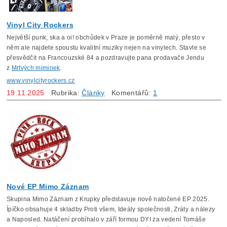
Vinyl City Rockers
Největší punk, ska a oi! obchůdek v Praze je poměrně malý, přesto v
něm ale najdete spoustu kvalitní muziky nejen na vinylech. Stavte se
přesvědčit na Francouzské 84 a pozdravujte pana prodavače Jendu
z
Mrtvých miminek
.
www.vinylcityrockers.cz
19.11.2025
Rubrika:
Články
Komentářů:
1
Nové EP Mimo Záznam
Skupina Mimo Záznam z Krupky představuje nově natočené EP 2025.
Ípíčko obsahuje 4 skladby Proti všem, Ideály společnosti, Zráty a nálezy
a Naposled. Natáčení probíhalo v září formou DYI za vedení Tomáše