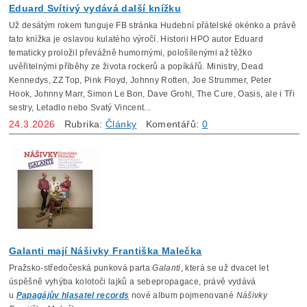
Eduard Svítivý vydává další knížku
Už desátým rokem funguje FB stránka Hudební přátelské okénko a právě
tato knížka je oslavou kulatého výročí. Historii HPO autor Eduard
tematicky proložil převážně humornými, pološílenými až těžko
uvěřitelnými příběhy ze života rockerů a popíkářů. Ministry, Dead
Kennedys, ZZ Top, Pink Floyd, Johnny Rotten, Joe Strummer, Peter
Hook, Johnny Marr, Simon Le Bon, Dave Grohl, The Cure, Oasis, ale i Tři
sestry, Letadlo nebo Svatý Vincent...
24.3.2026
Rubrika:
Články
Komentářů:
0
Galanti mají Nášivky Františka Malečka
Pražsko-středočeská punková parta
Galanti
, která se už dvacet let
úspěšně vyhýba kolotoči lajků a sebepropagace, právě vydává
u
Papagájův hlasatel records
nové album pojmenované
Nášivky