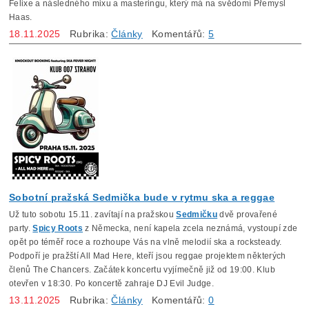
Felixe a následného mixu a masteringu, který má na svědomí Přemysl
Haas.
18.11.2025
Rubrika:
Články
Komentářů:
5
Sobotní pražská Sedmička bude v rytmu ska a reggae
Už tuto sobotu 15.11. zavítají na pražskou
Sedmičku
dvě provařené
party.
Spicy Roots
z Německa, není kapela zcela neznámá, vystoupí zde
opět po téměř roce a rozhoupe Vás na vlně melodií ska a rocksteady.
Podpoří je pražští All Mad Here, kteří jsou reggae projektem některých
členů The Chancers. Začátek koncertu vyjímečně již od 19:00. Klub
otevřen v 18:30. Po koncertě zahraje DJ Evil Judge.
13.11.2025
Rubrika:
Články
Komentářů:
0