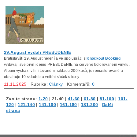
29.August vydali PREBUDENIE
Bratislavští 29. August nelení a ve spolupráci s
Knockout Booking
vydávají své první demo PREBUDENIE na červeně kolorovaném vinylu.
Album vychází v limitovaném nákladu 200 kusů, je remasterované a
obsahuje 10 skladeb a vnitřní sáček s texty.
11.11.2025
Rubrika:
Články
Komentářů:
0
Zvolte stranu:
1-20
|
21-40
|
41-60
|
61-80
|
81-100
|
101-
120
|
121-140
|
141-160
|
161-180
|
181-200
|
Další
strana