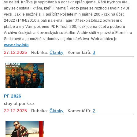
se neletí. Knížka je vyprodaná a dotisk neplánujeme. Rádi bychom ale,
aby se dostala i k těm, kteří ji nemají. Proto jsme se rozhodli uvolnit PDF
verzi. Jak je možné si ji pořídít? Pošlete minimálně 200,- czk na účet
2402271494/2010 a pak na e-mail agent@sexpistols.cz potvrzení o
platbě a my Vám pošleme PDF. Těch 200,- czk jde na účet a podporu
Archivu českých a slovenských subkultur. Archiv sídlí v pražské Eternii na
Smíchově a je možné si domluvit i jeho návštěvu. Web archivu je
www.ziny.info
27.12.2025
Rubrika:
Články
Komentářů:
3
PF 2026
stay at punk.cz
22.12.2025
Rubrika:
Články
Komentářů:
2