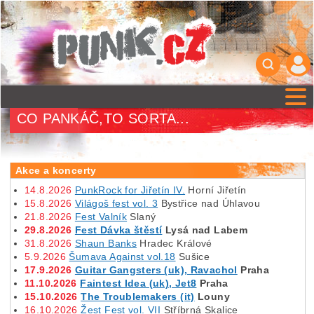
CO PANKÁČ,TO SORTA...
Akce a koncerty
14.8.2026
PunkRock for Jiřetín IV.
Horní Jiřetín
15.8.2026
Világoš fest vol. 3
Bystřice nad Úhlavou
21.8.2026
Fest Valník
Slaný
29.8.2026
Fest Dávka štěstí
Lysá nad Labem
31.8.2026
Shaun Banks
Hradec Králové
5.9.2026
Šumava Against vol.18
Sušice
17.9.2026
Guitar Gangsters (uk), Ravachol
Praha
11.10.2026
Faintest Idea (uk), Jet8
Praha
15.10.2026
The Troublemakers (it)
Louny
16.10.2026
Žest Fest vol. VII
Stříbrná Skalice