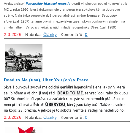
Vydavatelství
Papagájův hlasatel records
uvádí vinylovou reedici kultovní split
MC z roku 1990, která dokumentuje vrcholnou éru sokolovské hardcoreové
scény. Nahrávka propojuje dvě personálně spřízněné formace:
Svobodný
slovo
(zal. 1987), známé prvním nezávislým tuzemským punkovým singlem na
vinylu i albem
Varování věků
, a jejich mladší souputníky
Stres
(zal. 1989).
2.3.2026
Rubrika:
Články
Komentářů:
0
Dead to Me (usa), Uber You (ch) v Praze
Skvělá punková syrová melodická geniální legendární šleha jak sviň, která
DEAD TO ME
se líbí všem a všichni ji maj rádi:
, se vrací do Prahy do klubu
007 Strahov! Lepší zprávu na začátek roku jste si ani nemohli přát. Spolu s
ÚBERYOU
nimi přifrčí bratia Švícaří
, který jsou taky boží. Takže se vidíme
na kopci 28. března. A jelikož je to sobota, vemte si raději na neděli volno.
2.3.2026
Rubrika:
Články
Komentářů:
0