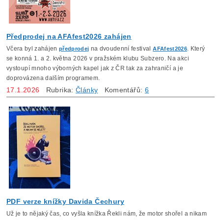
Předprodej na AFAfest2026 zahájen
Včera byl zahájen
na dvoudenní festival
. Který
předprodej
AFAfest2026
se konná 1. a 2. kv
ětna 2026 v pražském klubu Subzero. Na akci
vystoupí mnoho výborných kapel jak z ČR tak za zahraničí a je
doprovázena dalším programem.
17.1.2026
Rubrika:
Články
Komentářů:
6
PDF verze knížky Davida Čechury
Už je to nějaký čas, co vyšla knížka Řekli nám, že motor shořel a nikam