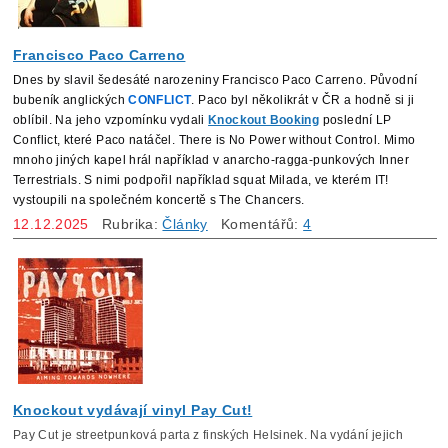
Francisco Paco Carreno
Dnes by slavil šedesáté narozeniny Francisco Paco Carreno. Původní
bubeník anglických
CONFLICT
. Paco byl několikrát v ČR a hodně si ji
oblíbil. Na jeho vzpomínku vydali
Knockout Booking
poslední LP
Conflict, které Paco natáčel. There is No Power without Control. Mimo
mnoho jiných kapel hrál například v anarcho-ragga-punkových Inner
Terrestrials. S nimi podpořil například squat Milada, ve kterém IT!
vystoupili na společném koncertě s The Chancers.
12.12.2025
Rubrika:
Články
Komentářů:
4
Knockout vydávají vinyl Pay Cut!
Pay Cut je streetpunková parta z finských Helsinek. Na vydání jejich