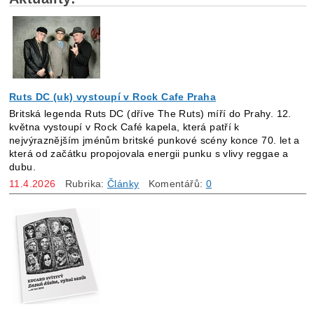
Ruts DC (uk) vystoupí v Rock Cafe Praha
Britská legenda Ruts DC (dříve The Ruts) míří do Prahy. 12.
května vystoupí v Rock Café kapela, která patří k
nejvýraznějším jménům britské punkové scény konce 70. let a
která od začátku propojovala energii punku s vlivy reggae a
dubu.
11.4.2026
Rubrika:
Články
Komentářů:
0