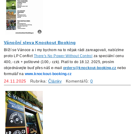
Vánoční sleva Knockout Booking
Blíží se Vánoce a i my bychom na to nějak rádi zareagovali, nabízíme
proto LP Conflict
There's No Power Without Control
za speciální cenu
400,- czk + poštovné (100,- czk).
Platí to do 18.12. 2025, prosím
objednávejte buď přes náš e-mail
orders@knockout-booking.cz
nebo
formulář na
www.knockout-booking.cz
24.11.2025
Rubrika:
Články
Komentářů:
0