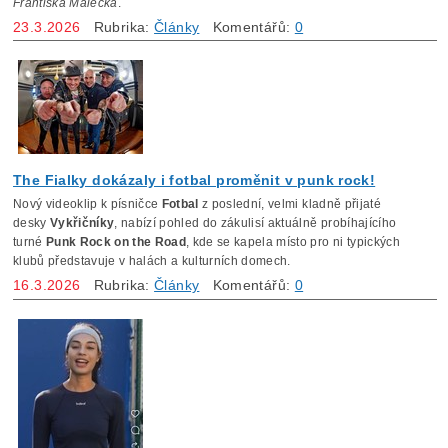
Františka Malečka
.
23.3.2026
Rubrika:
Články
Komentářů:
0
The Fialky dokázaly i fotbal proměnit v punk rock!
Nový videoklip k písničce
Fotbal
z poslední, velmi kladně přijaté
desky
Vykřičníky
, nabízí pohled do zákulisí aktuálně probíhajícího
turné
Punk Rock on the Road
, kde se kapela místo pro ni typických
klubů představuje v halách a kulturních domech.
16.3.2026
Rubrika:
Články
Komentářů:
0