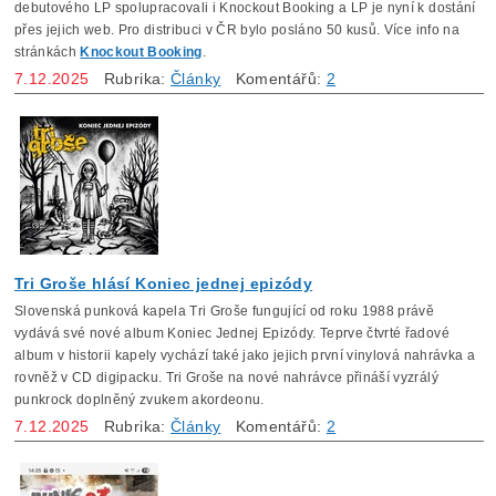
debutového LP spolupracovali i Knockout Booking a LP je nyní k dostání
přes jejich web. Pro distribuci v ČR bylo posláno 50 kusů. Více info na
stránkách
Knockout Booking
.
7.12.2025
Rubrika:
Články
Komentářů:
2
Tri Groše hlásí Koniec jednej epizódy
Slovenská punková kapela Tri Groše fungující od roku 1988 právě
vydává své nové album Koniec Jednej Epizódy. Teprve čtvrté řadové
album v historii kapely vychází také jako jejich první vinylová nahrávka a
rovněž v CD digipacku. Tri Groše na nové nahrávce přináší vyzrálý
punkrock doplněný zvukem akordeonu.
7.12.2025
Rubrika:
Články
Komentářů:
2