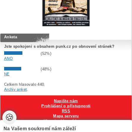
Anketa
Jste spokojeni s obsahem punk.cz po obnovení stránek?
(52%)
ANO
(48%)
NE
Celkem hlasovalo 440.
Archiv anket
.
Napište nám
Prohlášení o přístupnosti
RSS
🍪
Mapa serveru
Hlavni reklamní banner
Nastavení cookies
Na Vašem soukromí nám záleží