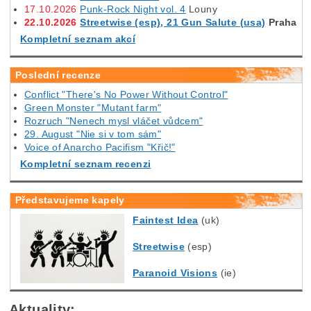
17.10.2026
Punk-Rock Night vol. 4
Louny
22.10.2026
Streetwise (esp), 21 Gun Salute (usa)
Praha
Kompletní seznam akcí
Poslední recenze
Conflict "There's No Power Without Control"
Green Monster "Mutant farm"
Rozruch "Nenech mysl vláčet vůdcem"
29. August "Nie si v tom sám"
Voice of Anarcho Pacifism "Křič!"
Kompletní seznam recenzi
Představujeme kapely
Faintest Idea
(uk)
Streetwise
(esp)
Paranoid Visions
(ie)
Aktuality: