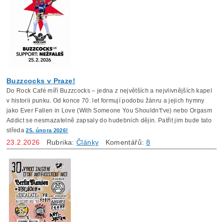
Buzzcocks v Praze!
Do Rock Café míří Buzzcocks – jedna z největších a nejvlivnějších kapel
v historii punku. Od konce 70. let formují podobu žánru a jejich hymny
jako Ever Fallen in Love (With Someone You Shouldn't've) nebo Orgasm
Addict se nesmazatelně zapsaly do hudebních dějin. Patřit jim bude tato
středa
25. února 2026!
23.2.2026
Rubrika:
Články
Komentářů:
8