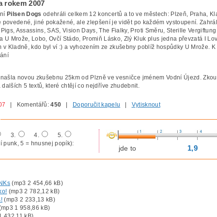
a rokem 2007
aní
Pilsen Dogs
odehráli celkem 12 koncertů a to ve městech: Plzeň, Praha, Kl
é povedené, jiné pokažené, ale zlepšení je vidět po každém vystoupení. Zahráli
igs, Assassins, SAS, Vision Days, The Fialky, Proti Směru, Sterille Vergiftung 
 U Mrože, Lobo, Ovčí Stádo, Promiň Lásko, Zlý Kluk plus jedna převzatá I Lov
v Kladně, kdo byl ví :) a vyhozením ze zkušebny poblíž hospůdky U Mrože. K r
vání
našla novou zkušebnu 25km od Plzně ve vesničce jménem Vodní Újezd. Zkouší 
 dalších 5 textů, které chtějí co nejdříve zhudebnit.
07
| Komentářů:
450
|
Doporučit kapelu
|
Vytisknout
3.
4.
5.
í punk, 5 = hnusnej popík):
1,9
jde to
NKs
(mp3 2 454,66 kB)
ko!
(mp3 2 782,12 kB)
!
(mp3 2 233,13 kB)
(mp3 1 958,86 kB)
 432,11 kB)