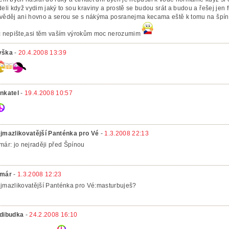
deli když vydim jaký to sou kraviny a prostě se budou srát a budou a řešej jen f
věděj ani hovno a serou se s nákýma posranejma kecama eště k tomu na špínu
c nepište,asi těm vaším výrokům moc nerozumim
yška
-
20.4.2008 13:39
nkatel
-
19.4.2008 10:57
jmazlikovatější Panténka pro Vé
-
1.3.2008 22:13
már: jo nejraději před Špínou
már
-
1.3.2008 12:23
jmazlikovatější Panténka pro Vé:masturbuješ?
dibudka
-
24.2.2008 16:10