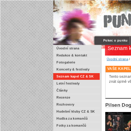
Pokec o punku
Seznam k
Úvodní strana
Redakce & kontakt
Úvodní strana
Fotogalerie
VAŠE KAPEL
Koncerty & festivaly
Tento seznam
Seznam kapel CZ & SK
znát úplně v
Letní festivaly
Články
Recenze
Pilsen Do
Rozhovory
Hudební kluby CZ & SK
Hudba za komančů
Fotky za komančů