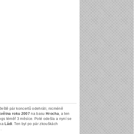
eště pár koncertů odehráli, nicméně
května roku 2007
na basu
Hrocha
, a ten
Dogs téměř 3 měsíce. Poté odešla a nyní se
íka
Ládi
. Ten byl po pár zkouškách
.