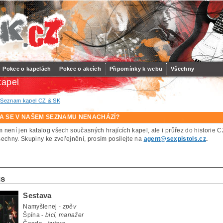
Pokec o kapelách
Pokec o akcích
Připomínky k webu
Všechny
apel
/
Seznam kapel CZ & SK
A SE V NAŠEM SEZNAMU NENACHÁZÍ?
 není jen katalog všech současných hrajících kapel, ale i průřez do histor
šechny. Skupiny ke zveřejnění, prosím posílejte na
agent@sexpistols.cz
.
gs
Sestava
Namyšlenej -
zpěv
Špína -
bicí, manažer