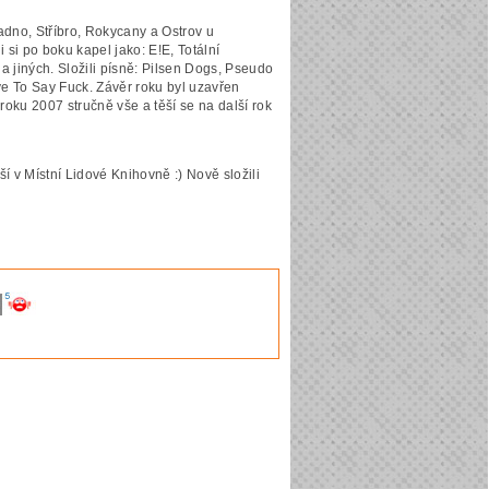
adno, Stříbro, Rokycany a Ostrov u
 si po boku kapel jako: E!E, Totální
a jiných. Složili písně: Pilsen Dogs, Pseudo
e To Say Fuck. Závěr roku byl uzavřen
oku 2007 stručně vše a těší se na další rok
v Místní Lidové Knihovně :) Nově složili