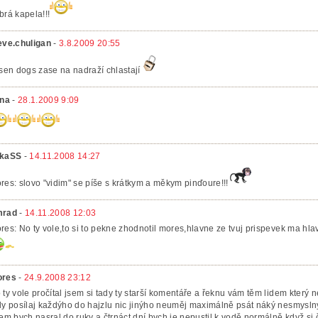
brá kapela!!!
eve.chuligan
-
3.8.2009 20:55
lsen dogs zase na nadraží chlastají
ina
-
28.1.2009 9:09
kaSS
-
14.11.2008 14:27
res: slovo "vidim" se píše s krátkym a měkym pinďoure!!!
mrad
-
14.11.2008 12:03
res: No ty vole,to si to pekne zhodnotil mores,hlavne ze tvuj prispevek ma hlav
res
-
24.9.2008 23:12
 ty vole pročítal jsem si tady ty starší komentáře a řeknu vám těm lidem který
dy posílaj každýho do hajzlu nic jinýho neuměj maximálně psát náký nesmyslný
dem bych nasral do ruky a čtrnáct dní bych je nepustil k vodě normálně když si