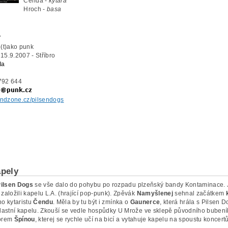
Čenda -
kytara
Hroch -
basa
7
(t)ako punk
15.9.2007 - Stříbro
la
792 644
bandzone.cz/pilsendogs
apely
ilsen Dogs
se vše dalo do pohybu po rozpadu plzeňský bandy Kontaminace. J
 založili kapelu L.A. (hrající pop-punk). Zpěvák
Namyšlenej
sehnal začátkem
ho kytaristu
Čendu
. Měla by tu být i zmínka o
Gaunerce
, která hrála s Pilsen 
 vlastní kapelu. Zkouší se vedle hospůdky U Mrože ve sklepě původního buben
orem
Špínou
, kterej se rychle učí na bicí a vytahuje kapelu na spoustu koncertů