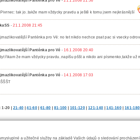
jmazlikovatější Panténka pro Vé
-
21.1.2008 21:56
.Pivrnec: tak jo..takže mam vždycky pravdu a ještě k tomu jsem nejkrásnější
kaSS
-
21.1.2008 21:45
jmazlikovatější Panténka pro Vé: no tet nikdo nechce psat pac si vsecky odro
jmazlikovatější Panténka pro Vé
-
16.1.2008 20:40
dyt řikam že mam vždycky pravdu..napíšu pššt a nikdo ani písmenko,takže už
jmazlikovatější Panténka pro Vé
-
14.1.2008 17:03
ŠŠŠŠT
:
1-20
|
21-40
|
41-60
|
61-80
|
81-100
|
101-120
|
121-140
|
141-160
|
161-180
Napište nám
Prohlášení o přístupnosti
RSS
Mapa server
 smysluplné a užitečné služby na základě Vašich údajů o sledování procházen