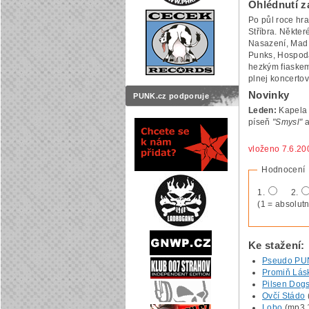
Ohlédnutí z
Po půl roce hr
Stříbra. Někter
Nasazení, Mad P
Punks, Hospoda
hezkým fiaskem 
plnej koncerto
Novinky
PUNK.cz podporuje
Leden:
Kapela 
píseň
"Smysl"
a
vloženo 7.6.20
Hodnocení
1.
2.
(1 = absolutn
Ke stažení:
Pseudo PU
Promiň Lás
Pilsen Dogs
Ovčí Stádo
Lobo
(mp3 1