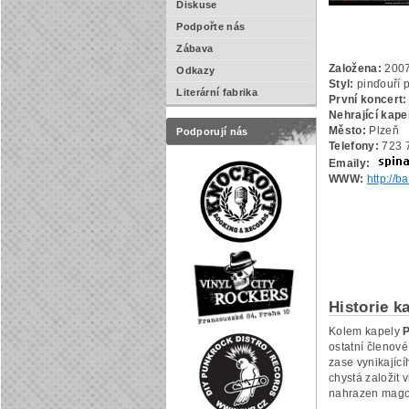
Diskuse
Podpořte nás
Zábava
Založena:
200
Odkazy
Styl:
pinďouří p
Literární fabrika
První koncert:
Nehrající kape
Město:
Plzeň
Podporují nás
Telefony:
723 
Emaily:
WWW:
http://
Historie k
Kolem kapely
P
ostatní členové
zase vynikající
chystá založit
nahrazen mag