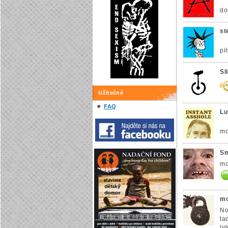
do
st
pi
Sl
Užitečné
FAQ
Lu
mo
S
mo
mo
No
ta
li