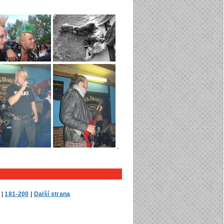
|
181-200
|
Další strana