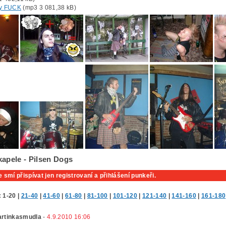
ay FUCK
(mp3 3 081,38 kB)
kapele - Pilsen Dogs
 smí přispívat jen registrovaní a přihlášení punkeři.
:
1-20
|
21-40
|
41-60
|
61-80
|
81-100
|
101-120
|
121-140
|
141-160
|
161-180
rtinkasmudla
-
4.9.2010 16:06