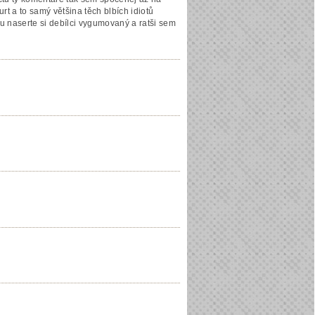
urt a to samý většina těch blbích idiotů
 naserte si debílci vygumovaný a ratši sem