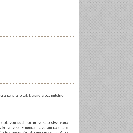
u a patu a je tak krasne srozumitelnej
 nedokážou pochopit provokaterstvý akorát
 kraviny který nemaj hlavu ani patu těm
 čtu ty komentaře tak sem spocenej až na