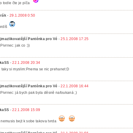
o todle čte je píča
rák
-
29.1.2008 0:50
rdíš
jmazlikovatější Panténka pro Vé
-
25.1.2008 17:25
.Pivrnec: jak co :))
kaSS
-
22.1.2008 20:34
d taky si myslim:Pnema se nic prehanet:D
jmazlikovatější Panténka pro Vé
-
22.1.2008 16:44
.Pivrnec: já bych pak byla děsně nafoukaná ;)
kaSS
-
22.1.2008 15:09
 nemusis bejt k sobe takova tvrda