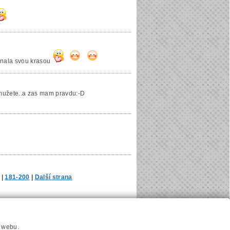
vnala svou krasou
 mužete..a zas mam pravdu:-D
|
181-200
|
Další strana
u
Hlavni reklamní banner
Nastavení cookies
í webu.