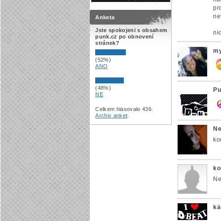
pr
ne
Anketa
Jste spokojeni s obsahem
ni
punk.cz po obnovení
stránek?
m
(52%)
ANO
(48%)
Pu
NE
Celkem hlasovalo 436.
Archiv anket
.
Ne
ko
ko
Ne
kä