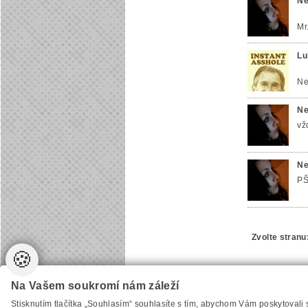
Ne
Mr
Lu
Ne
Ne
vž
Ne
P
Zvolte stranu
🍪
Na Vašem soukromí nám záleží
Vytvořilo
Anawe
, provozuje Anawe a Špína
Stisknutím tlačítka „Souhlasím“ souhlasíte s tím, abychom Vám poskytovali