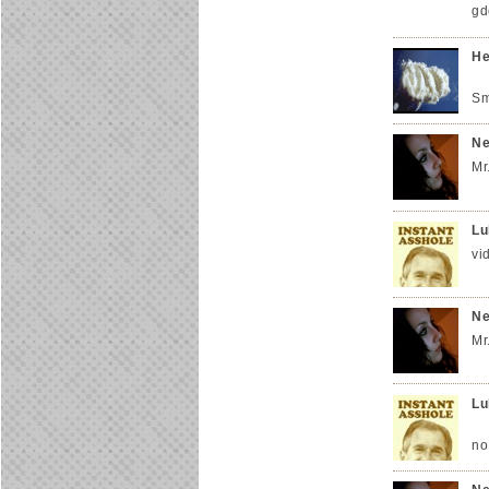
gd
He
Sm
Ne
Mr
Lu
vi
Ne
Mr
Lu
no