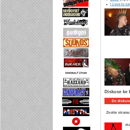
I Love to s
Diskuse ke 
Do diskuse
Zvolte stranu
ma