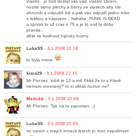
vlastní...jo holt dostal vás vaší vlastní zbraní,
nosíte samý plechy a barvy ve vlasech aby ste
ohromili a odpudili lidi a pak vás odpudí jedno triko
s lebkou a nápisem... hahaha, PUNK IS DEAD
a zpívali to už cras v 79 a je to vod tý doby
pravda...
děte se bodnout hipícký buzny
LukaSS
-
3.1.2008 22:18
to byla ironie
kiara29
-
3.1.2008 22:15
Mr.Pivrnec: tobě je 13 a mě říkáš že to v hlavě
nemam srovnaný? to si děláš humor ne?
Medvěd
-
3.1.2008 22:08
Mr.Pivrnec: Tak na to zapomen :-)
LukaSS
-
3.1.2008 22:03
no nevim v mejch trinacti letech to moc nepobiram