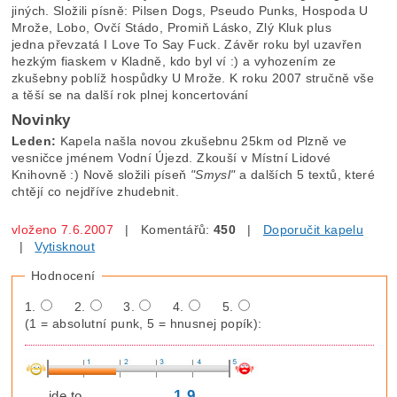
jiných. Složili písně: Pilsen Dogs, Pseudo Punks, Hospoda U
Mrože, Lobo, Ovčí Stádo, Promiň Lásko, Zlý Kluk plus
jedna převzatá I Love To Say Fuck. Závěr roku byl uzavřen
hezkým fiaskem v Kladně, kdo byl ví :) a vyhozením ze
zkušebny poblíž hospůdky U Mrože. K roku 2007 stručně vše
a těší se na další rok plnej koncertování
Novinky
Leden:
Kapela našla novou zkušebnu 25km od Plzně ve
vesničce jménem Vodní Újezd. Zkouší v Místní Lidové
Knihovně :) Nově složili píseň
"Smysl"
a dalších 5 textů, které
chtějí co nejdříve zhudebnit.
vloženo 7.6.2007
| Komentářů:
450
|
Doporučit kapelu
|
Vytisknout
Hodnocení
1.
2.
3.
4.
5.
(1 = absolutní punk, 5 = hnusnej popík):
1,9
jde to