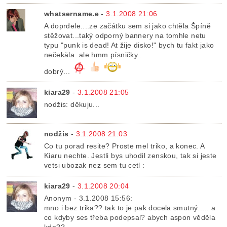
whatsername.e
-
3.1.2008 21:06
A doprdele....ze začátku sem si jako chtěla Špíně
stěžovat...taký odporný bannery na tomhle netu
typu "punk is dead! At žije disko!" bych tu fakt jako
nečekäla..ale hmm písničky..
dobrý...
kiara29
-
3.1.2008 21:05
nodžis: děkuju...
nodžis
-
3.1.2008 21:03
Co tu porad resite? Proste mel triko, a konec. A
Kiaru nechte. Jestli bys uhodil zenskou, tak si jeste
vetsi ubozak nez sem tu cetl :
kiara29
-
3.1.2008 20:04
Anonym - 3.1.2008 15:56:
mno i bez trika?? tak to je pak docela smutný..... a
co kdyby ses třeba podepsal? abych aspon věděla