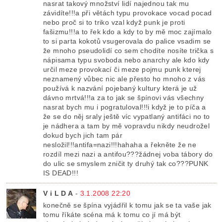
nasrat takový množství lidí najednou tak mu
závidíte!!!a při větách typu provokace vocad pocad
nebo proč si to triko vzal když punk je proti
fašizmu!!!a to řek kdo a kdy to by mě moc zajímalo
to si parta kokotů vsugerovala do palice vsadim se
že mnoho pseudolidí co sem chodíte nosíte trička s
nápisama typu svoboda nebo anarchy ale kdo kdy
určil meze provokací či meze pojmu punk kterej
neznamený vůbec nic ale přesto ho mnoho z vás
používá k nazvání pojebaný kultury která je už
dávno mrtvá!!!a za to jak se špínovi vás všechny
nasrat bych mu i pogratuloval!!!i když je to píča a
že se do něj sraly ještě víc vypatlaný antifáci no to
je nádhera a tam by mě vopravdu nikdy neudrožel
dokud bych jich tam pár
nesložil!!!antifa=nazi!!!hahaha a řekněte že ne
rozdíl mezi nazi a antifou???žádnej voba tábory do
do ulic se smyslem zničit ty druhý tak co???PUNK
IS DEAD!!!
V i L D A
-
3.1.2008 22:20
konečně se špína vyjádřil k tomu jak se ta vaše jak
tomu říkáte scéna má k tomu co jí má být