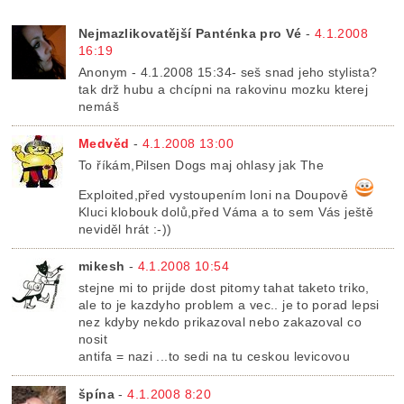
Nejmazlikovatější Panténka pro Vé
-
4.1.2008
16:19
Anonym - 4.1.2008 15:34- seš snad jeho stylista?
tak drž hubu a chcípni na rakovinu mozku kterej
nemáš
Medvěd
-
4.1.2008 13:00
To říkám,Pilsen Dogs maj ohlasy jak The
Exploited,před vystoupením loni na Doupově
Kluci klobouk dolů,před Váma a to sem Vás ještě
neviděl hrát :-))
mikesh
-
4.1.2008 10:54
stejne mi to prijde dost pitomy tahat taketo triko,
ale to je kazdyho problem a vec.. je to porad lepsi
nez kdyby nekdo prikazoval nebo zakazoval co
nosit
antifa = nazi ...to sedi na tu ceskou levicovou
špína
-
4.1.2008 8:20