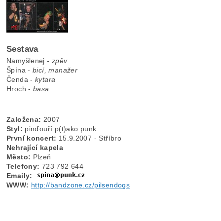
Sestava
Namyšlenej -
zpěv
Špína -
bicí, manažer
Čenda -
kytara
Hroch -
basa
Založena:
2007
Styl:
pinďouří p(t)ako punk
První koncert:
15.9.2007 - Stříbro
Nehrající kapela
Město:
Plzeň
Telefony:
723 792 644
Emaily:
WWW:
http://bandzone.cz/pilsendogs