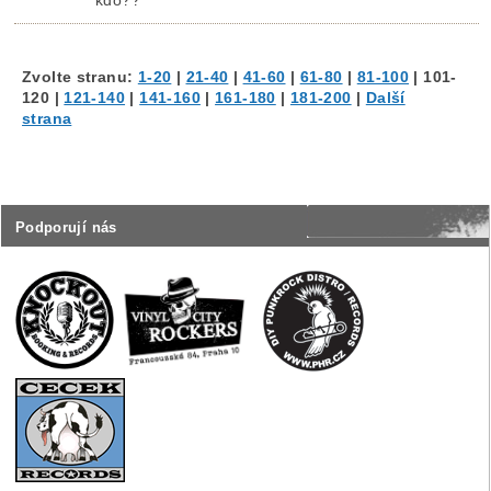
kdo??
Zvolte stranu:
1-20
|
21-40
|
41-60
|
61-80
|
81-100
|
101-
120
|
121-140
|
141-160
|
161-180
|
181-200
|
Další
strana
Podporují nás