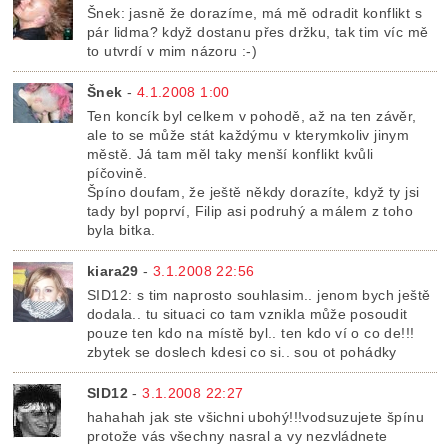
Šnek: jasně že dorazíme, má mě odradit konflikt s
pár lidma? když dostanu přes držku, tak tim víc mě
to utvrdí v mim názoru :-)
Šnek
-
4.1.2008 1:00
Ten koncík byl celkem v pohodě, až na ten závěr,
ale to se může stát každýmu v kterymkoliv jinym
městě. Já tam měl taky menší konflikt kvůli
píčovině.
Špíno doufam, že ještě někdy dorazíte, když ty jsi
tady byl poprví, Filip asi podruhý a málem z toho
byla bitka.
kiara29
-
3.1.2008 22:56
SID12: s tim naprosto souhlasim.. jenom bych ještě
dodala.. tu situaci co tam vznikla může posoudit
pouze ten kdo na místě byl.. ten kdo ví o co de!!!
zbytek se doslech kdesi co si.. sou ot pohádky
SID12
-
3.1.2008 22:27
hahahah jak ste všichni ubohý!!!vodsuzujete špínu
protože vás všechny nasral a vy nezvládnete