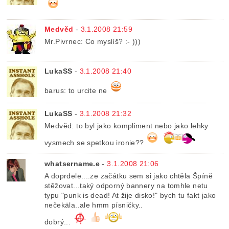
Medvěd
-
3.1.2008 21:59
Mr.Pivrnec: Co myslíš? :- )))
LukaSS
-
3.1.2008 21:40
barus: to urcite ne
LukaSS
-
3.1.2008 21:32
Medvěd: to byl jako kompliment nebo jako lehky
vysmech se spetkou ironie??
whatsername.e
-
3.1.2008 21:06
A doprdele....ze začátku sem si jako chtěla Špíně
stěžovat...taký odporný bannery na tomhle netu
typu "punk is dead! At žije disko!" bych tu fakt jako
nečekäla..ale hmm písničky..
dobrý...