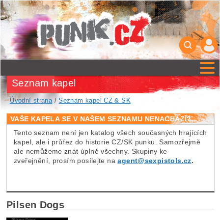
Seznam kapel
Úvodní strana
/
Seznam kapel CZ & SK
VAŠE KAPELA SE V NAŠEM SEZNAMU NENACHÁZÍ?
Tento seznam není jen katalog všech současných hrajících
kapel, ale i průřez do historie CZ/SK punku. Samozřejmě
ale nemůžeme znát úplně všechny. Skupiny ke
zveřejnění, prosím posílejte na
agent@sexpistols.cz
.
Pilsen Dogs