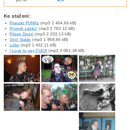
Ke stažení:
Pseudo PUNKs
(mp3 2 454,66 kB)
Promiň Lásko!
(mp3 2 782,12 kB)
Pilsen Dogs!
(mp3 2 233,13 kB)
Ovčí Stádo
(mp3 1 958,86 kB)
Lobo
(mp3 1 432,11 kB)
I Love to say FUCK
(mp3 3 081,38 kB)