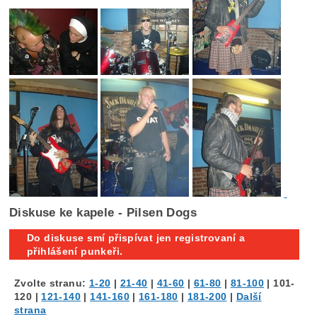
Diskuse ke kapele - Pilsen Dogs
Do diskuse smí přispívat jen registrovaní a
přihlášení punkeři.
Zvolte stranu:
1-20
|
21-40
|
41-60
|
61-80
|
81-100
|
101-
120
|
121-140
|
141-160
|
161-180
|
181-200
|
Další
strana