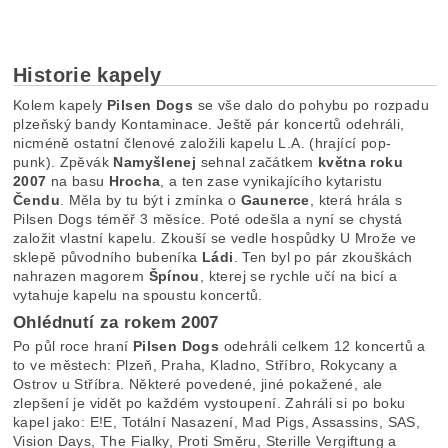
Historie kapely
Kolem kapely
Pilsen Dogs
se vše dalo do pohybu po rozpadu
plzeňský bandy Kontaminace. Ještě pár koncertů odehráli,
nicméně ostatní členové založili kapelu L.A. (hrající pop-
punk). Zpěvák
Namyšlenej
sehnal začátkem
května roku
2007
na basu
Hrocha
, a ten zase vynikajícího kytaristu
Čendu
. Měla by tu být i zmínka o
Gaunerce
, která hrála s
Pilsen Dogs téměř 3 měsíce. Poté odešla a nyní se chystá
založit vlastní kapelu. Zkouší se vedle hospůdky U Mrože ve
sklepě původního bubeníka
Ládi
. Ten byl po pár zkouškách
nahrazen magorem
Špínou
, kterej se rychle učí na bicí a
vytahuje kapelu na spoustu koncertů.
Ohlédnutí za rokem 2007
Po půl roce hraní
Pilsen Dogs
odehráli celkem 12 koncertů a
to ve městech: Plzeň, Praha, Kladno, Stříbro, Rokycany a
Ostrov u Stříbra. Některé povedené, jiné pokažené, ale
zlepšení je vidět po každém vystoupení. Zahráli si po boku
kapel jako: E!E, Totální Nasazení, Mad Pigs, Assassins, SAS,
Vision Days, The Fialky, Proti Směru, Sterille Vergiftung a