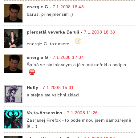
energie G
-
7.1.2008 18:48
barus: přinejmenšim :)
přerostlá veverka Baruš
-
7.1.2008 18:38
energie G: to nasere...
energie G
-
7.1.2008 17:34
Špíná se stal slavnym a já si ani neřekl o podpis
Holly
-
7.1.2008 15:31
a stejne ste vsichni zidaci
Vojta-Assassins
-
7.1.2008 11:26
Zasranej Firefox - to pode mnou jsem samozřejmě
já...:)