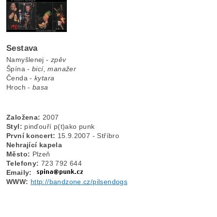
Sestava
Namyšlenej -
zpěv
Špína -
bicí, manažer
Čenda -
kytara
Hroch -
basa
Založena:
2007
Styl:
pinďouří p(t)ako punk
První koncert:
15.9.2007 - Stříbro
Nehrající kapela
Město:
Plzeň
Telefony:
723 792 644
Emaily:
WWW:
http://bandzone.cz/pilsendogs