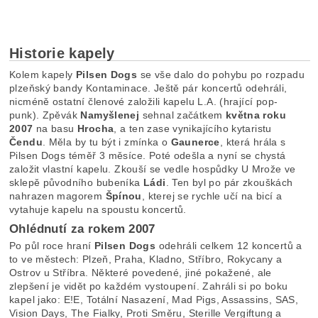
Historie kapely
Kolem kapely
Pilsen Dogs
se vše dalo do pohybu po rozpadu
plzeňský bandy Kontaminace. Ještě pár koncertů odehráli,
nicméně ostatní členové založili kapelu L.A. (hrající pop-
punk). Zpěvák
Namyšlenej
sehnal začátkem
května roku
2007
na basu
Hrocha
, a ten zase vynikajícího kytaristu
Čendu
. Měla by tu být i zmínka o
Gaunerce
, která hrála s
Pilsen Dogs téměř 3 měsíce. Poté odešla a nyní se chystá
založit vlastní kapelu. Zkouší se vedle hospůdky U Mrože ve
sklepě původního bubeníka
Ládi
. Ten byl po pár zkouškách
nahrazen magorem
Špínou
, kterej se rychle učí na bicí a
vytahuje kapelu na spoustu koncertů.
Ohlédnutí za rokem 2007
Po půl roce hraní
Pilsen Dogs
odehráli celkem 12 koncertů a
to ve městech: Plzeň, Praha, Kladno, Stříbro, Rokycany a
Ostrov u Stříbra. Některé povedené, jiné pokažené, ale
zlepšení je vidět po každém vystoupení. Zahráli si po boku
kapel jako: E!E, Totální Nasazení, Mad Pigs, Assassins, SAS,
Vision Days, The Fialky, Proti Směru, Sterille Vergiftung a