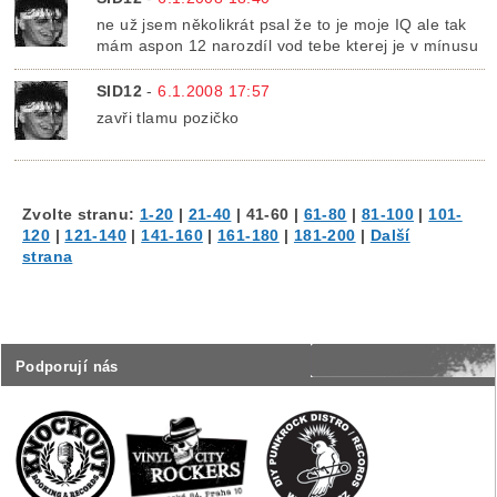
ne už jsem několikrát psal že to je moje IQ ale tak
mám aspon 12 narozdíl vod tebe kterej je v mínusu
SID12
-
6.1.2008 17:57
zavři tlamu pozičko
Zvolte stranu:
1-20
|
21-40
|
41-60
|
61-80
|
81-100
|
101-
120
|
121-140
|
141-160
|
161-180
|
181-200
|
Další
strana
Podporují nás