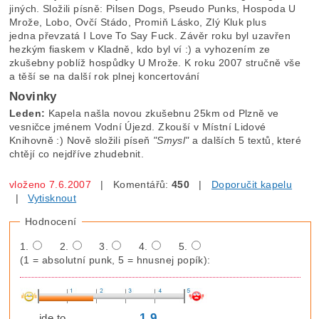
jiných. Složili písně: Pilsen Dogs, Pseudo Punks, Hospoda U
Mrože, Lobo, Ovčí Stádo, Promiň Lásko, Zlý Kluk plus
jedna převzatá I Love To Say Fuck. Závěr roku byl uzavřen
hezkým fiaskem v Kladně, kdo byl ví :) a vyhozením ze
zkušebny poblíž hospůdky U Mrože. K roku 2007 stručně vše
a těší se na další rok plnej koncertování
Novinky
Leden:
Kapela našla novou zkušebnu 25km od Plzně ve
vesničce jménem Vodní Újezd. Zkouší v Místní Lidové
Knihovně :) Nově složili píseň
"Smysl"
a dalších 5 textů, které
chtějí co nejdříve zhudebnit.
vloženo 7.6.2007
| Komentářů:
450
|
Doporučit kapelu
|
Vytisknout
Hodnocení
1.
2.
3.
4.
5.
(1 = absolutní punk, 5 = hnusnej popík):
1,9
jde to