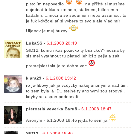
pistolím nepovedlo
na příště si musíme
objednat trička s leninem, stalinem, hitlerem a
kadáfím.....možná se sadámem nebo ussámou, to
je fuk kdyždej ať si vybere to svoje ale Vladimír
Uljanov je muj buzny
LukaSS
-
6.1.2008 20:49
SID12: komu rikas pozicko ty buzicko??mozna by
sis mel vytahnout tu pleteci jehlici z pejla a zait
premejslet fakt je to dobra vec
kiara29
-
6.1.2008 19:42
ro jw libový jak je vždycky nákej anonym a nad tim:
to sem byla já :D.. stejně ty anonymi sou srbové..
kdyby se aspon podepsali
přerostlá veverka Baruš
-
6.1.2008 18:47
Anonym - 6.1.2008 18:46 jejda to sem já
SID12
-
6.1.2008 18:40