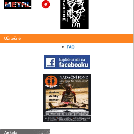
Užitečné
FAQ
Anketa