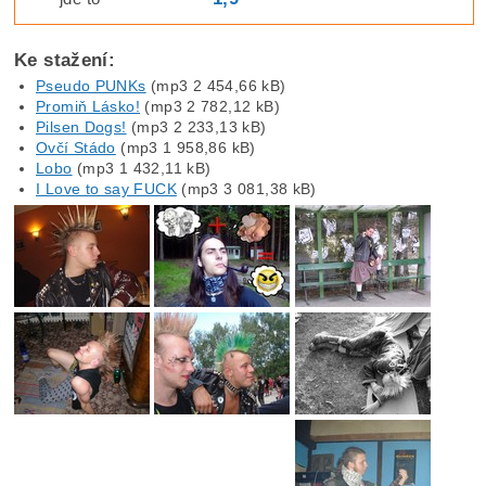
Ke stažení:
Pseudo PUNKs
(mp3 2 454,66 kB)
Promiň Lásko!
(mp3 2 782,12 kB)
Pilsen Dogs!
(mp3 2 233,13 kB)
Ovčí Stádo
(mp3 1 958,86 kB)
Lobo
(mp3 1 432,11 kB)
I Love to say FUCK
(mp3 3 081,38 kB)