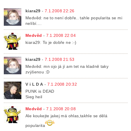
kiara29
-
7.1.2008 22:26
Medvěd: ne to není dobře.. tahle popularita se mi
nelíbí....
Medvěd
-
7.1.2008 22:04
kiara29: To je dobře ne :-)
kiara29
-
7.1.2008 21:53
Medvěd: mn ojo já jí am tet na kladně taky
zvýšenou :D
V i L D A
-
7.1.2008 20:32
PUNK is DEAD
Sieg heil
Medvěd
-
7.1.2008 20:08
Ale koukejte jakej má ohlas,takhle se dělá
popularita