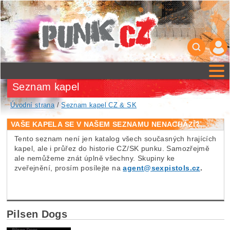
Seznam kapel
Úvodní strana
/
Seznam kapel CZ & SK
VAŠE KAPELA SE V NAŠEM SEZNAMU NENACHÁZÍ?
Tento seznam není jen katalog všech současných hrajících
kapel, ale i průřez do historie CZ/SK punku. Samozřejmě
ale nemůžeme znát úplně všechny. Skupiny ke
zveřejnění, prosím posílejte na
agent@sexpistols.cz
.
Pilsen Dogs