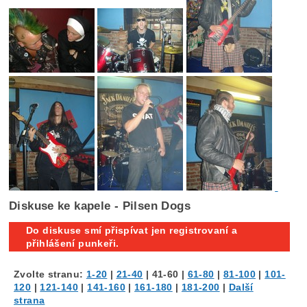
Diskuse ke kapele - Pilsen Dogs
Do diskuse smí přispívat jen registrovaní a
přihlášení punkeři.
Zvolte stranu:
1-20
|
21-40
|
41-60
|
61-80
|
81-100
|
101-
120
|
121-140
|
141-160
|
161-180
|
181-200
|
Další
strana