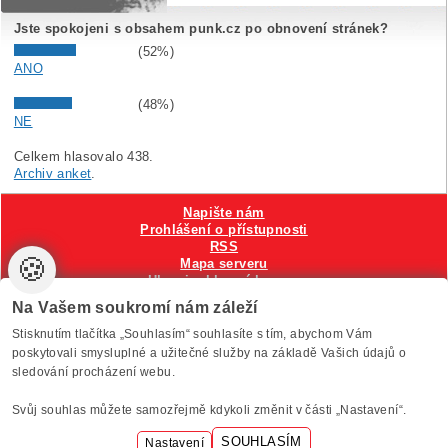
Jste spokojeni s obsahem punk.cz po obnovení stránek?
(52%)
ANO
(48%)
NE
Celkem hlasovalo 438.
Archiv anket
.
Napište nám
Prohlášení o přístupnosti
RSS
🍪
Mapa serveru
Hlavni reklamní banner
Nastavení cookies
Na Vašem soukromí nám záleží
Stisknutím tlačítka „Souhlasím“ souhlasíte s tím, abychom Vám
Vytvořilo
Anawe
, provozuje Anawe a Špína
poskytovali smysluplné a užitečné služby na základě Vašich údajů o
sledování procházení webu.
Svůj souhlas můžete samozřejmě kdykoli změnit v části „Nastavení“.
SOUHLASÍM
Nastavení