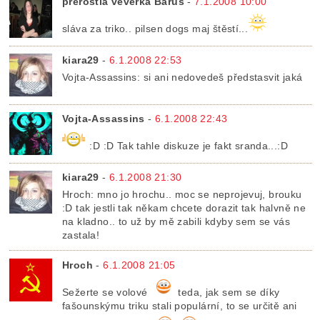
přerostlá veverka Baruš
-
7.1.2008 10:00
sláva za triko.. pilsen dogs maj štěstí...
kiara29
-
6.1.2008 22:53
Vojta-Assassins: si ani nedovedeš předstasvit jaká
Vojta-Assassins
-
6.1.2008 22:43
:D :D Tak tahle diskuze je fakt sranda...:D
kiara29
-
6.1.2008 21:30
Hroch: mno jo hrochu.. moc se neprojevuj, brouku
:D tak jestli tak někam chcete dorazit tak halvně ne
na kladno.. to už by mě zabili kdyby sem se vás
zastala!
Hroch
-
6.1.2008 21:05
Sežerte se volové
teda, jak sem se díky
fašounskýmu triku stali populární, to se určitě ani