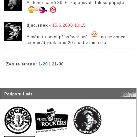
A jdeme na ně 20. 6. zapogovat. Tak se připojte
djsc.snek
-
15.6.2008 10:15
A mám tu první příspěvek heč
no nevim co
sem psát,jinak toho 20 snad v tom ixku.
Zvolte stranu:
1-20
|
21-30
Podporují nás