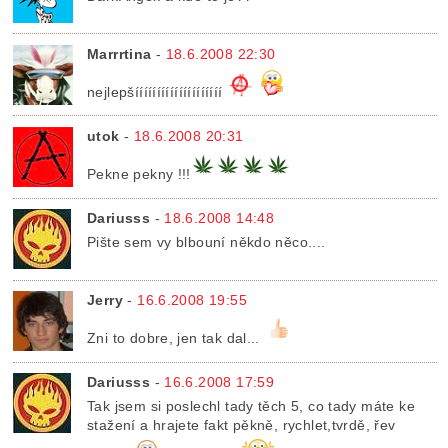
Marrrtina
-
18.6.2008 22:30
nejlepšíííííííííííííííííííí
utok
-
18.6.2008 20:31
Pekne pekny !!!
Dariusss
-
18.6.2008 14:48
Pište sem vy blbouní někdo něco....
Jerry
-
16.6.2008 19:55
Zni to dobre, jen tak dal...
Dariusss
-
16.6.2008 17:59
Tak jsem si poslechl tady těch 5, co tady máte ke
stažení a hrajete fakt pěkně, rychlet,tvrdě, řev