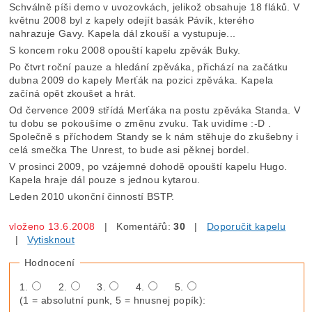
Schválně píši demo v uvozovkách, jelikož obsahuje 18 fláků. V
květnu 2008 byl z kapely odejít basák Pávík, kterého
nahrazuje Gavy. Kapela dál zkouší a vystupuje...
S koncem roku 2008 opouští kapelu zpěvák Buky.
Po čtvrt roční pauze a hledání zpěváka, přichází na začátku
dubna 2009 do kapely Merťák na pozici zpěváka. Kapela
začíná opět zkoušet a hrát.
Od července 2009 střídá Merťáka na postu zpěváka Standa. V
tu dobu se pokoušíme o změnu zvuku. Tak uvidíme :-D .
Společně s příchodem Standy se k nám stěhuje do zkušebny i
celá smečka The Unrest, to bude asi pěknej bordel.
V prosinci 2009, po vzájemné dohodě opouští kapelu Hugo.
Kapela hraje dál pouze s jednou kytarou.
Leden 2010 ukonční činností BSTP.
vloženo 13.6.2008
| Komentářů:
30
|
Doporučit kapelu
|
Vytisknout
Hodnocení
1.
2.
3.
4.
5.
(1 = absolutní punk, 5 = hnusnej popík):