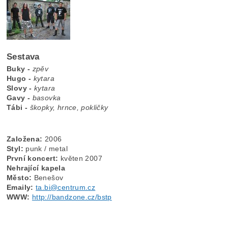
Sestava
Buky -
zpěv
Hugo -
kytara
Slovy -
kytara
Gavy -
basovka
Tábi -
škopky, hrnce, pokličky
Založena:
2006
Styl:
punk / metal
První koncert:
květen 2007
Nehrající kapela
Město:
Benešov
Emaily:
ta.bi@centrum.cz
WWW:
http://bandzone.cz/bstp