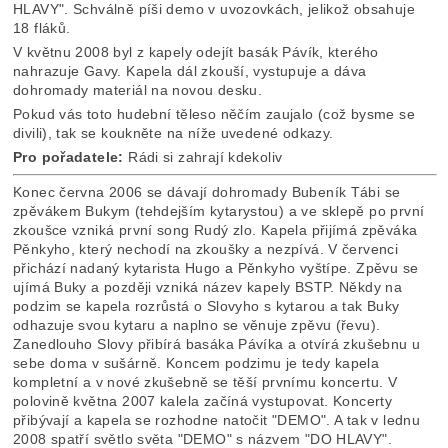
HLAVY". Schválně píši demo v uvozovkách, jelikož obsahuje
18 fláků.
V květnu 2008 byl z kapely odejít basák Pávík, kterého
nahrazuje Gavy. Kapela dál zkouší, vystupuje a dáva
dohromady materiál na novou desku.
Pokud vás toto hudební těleso něčím zaujalo (což bysme se
divili), tak se koukněte na níže uvedené odkazy.
Pro pořadatele:
Rádi si zahrají kdekoliv
Konec června 2006 se dávají dohromady Bubeník Tábi se
zpěvákem Bukym (tehdejším kytarystou) a ve sklepě po první
zkoušce vzniká první song Rudý zlo. Kapela přijímá zpěváka
Pěnkyho, který nechodí na zkoušky a nezpívá. V červenci
přichází nadaný kytarista Hugo a Pěnkyho vyštípe. Zpěvu se
ujímá Buky a později vzniká název kapely BSTP. Někdy na
podzim se kapela rozrůstá o Slovyho s kytarou a tak Buky
odhazuje svou kytaru a naplno se věnuje zpěvu (řevu).
Zanedlouho Slovy přibírá basáka Pávíka a otvírá zkušebnu u
sebe doma v sušárně. Koncem podzimu je tedy kapela
kompletní a v nové zkušebně se těší prvnímu koncertu. V
polovině května 2007 kalela začíná vystupovat. Koncerty
přibývají a kapela se rozhodne natočit "DEMO". A tak v lednu
2008 spatří světlo světa "DEMO" s názvem "DO HLAVY".