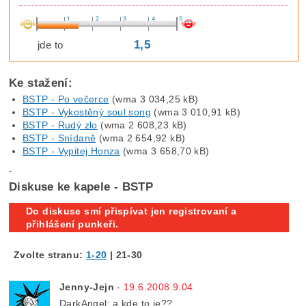
1,5
jde to
Ke stažení:
BSTP - Po večerce
(wma 3 034,25 kB)
BSTP - Vykostěný soul song
(wma 3 010,91 kB)
BSTP - Rudý zlo
(wma 2 608,23 kB)
BSTP - Snídaně
(wma 2 654,92 kB)
BSTP - Vypitej Honza
(wma 3 658,70 kB)
Diskuse ke kapele - BSTP
Do diskuse smí přispívat jen registrovaní a
přihlášení punkeři.
Zvolte stranu:
1-20
|
21-30
Jenny-Jejn
-
19.6.2008 9:04
DarkAngel: a kde to je??