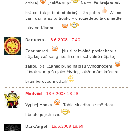
dobrej
, takže supr
Na to, že hrajete tak
krátce, tak je to dost dobrý....Za jedna
A´t se
vám daří a až to trošku víc rozjedete, tak přijeďte
taky na Kladno....
Dariusss
-
16.6.2008 17:40
Zdar smradí
, jdu si schválně poslechnout
nějakej váš song, jestli se mi schválně nějakej
zalíbí...:-)...Zanedlouho napíšu vyhodnocení
.Jinak sem píšu jako čtvrtej, takže mám krásnou
bramborovou medaili
Medvěd
-
16.6.2008 16:29
Vypitej Honza
Tahle skladba se mě dost
líbí,ale je jich i víc
DarkAngel
-
15.6.2008 18:59