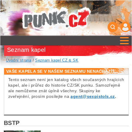
Seznam kapel
Úvodní strana
/
Seznam kapel CZ & SK
VAŠE KAPELA SE V NAŠEM SEZNAMU NENACHÁZÍ?
Tento seznam není jen katalog všech současných hrajících
kapel, ale i průřez do historie CZ/SK punku. Samozřejmě
ale nemůžeme znát úplně všechny. Skupiny ke
zveřejnění, prosím posílejte na
agent@sexpistols.cz
.
BSTP