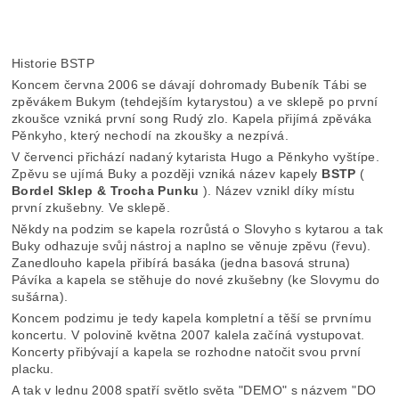
Historie BSTP
Koncem června 2006 se dávají dohromady Bubeník Tábi se
zpěvákem Bukym (tehdejším kytarystou) a ve sklepě po první
zkoušce vzniká první song Rudý zlo. Kapela přijímá zpěváka
Pěnkyho, který nechodí na zkoušky a nezpívá.
V červenci přichází nadaný kytarista Hugo a Pěnkyho vyštípe.
Zpěvu se ujímá Buky a později vzniká název kapely
BSTP
(
Bordel Sklep & Trocha Punku
). Název vznikl díky místu
první zkušebny. Ve sklepě.
Někdy na podzim se kapela rozrůstá o Slovyho s kytarou a tak
Buky odhazuje svůj nástroj a naplno se věnuje zpěvu (řevu).
Zanedlouho kapela přibírá basáka (jedna basová struna)
Pávíka a kapela se stěhuje do nové zkušebny (ke Slovymu do
sušárna).
Koncem podzimu je tedy kapela kompletní a těší se prvnímu
koncertu. V polovině května 2007 kalela začíná vystupovat.
Koncerty přibývají a kapela se rozhodne natočit svou první
placku.
A tak v lednu 2008 spatří světlo světa "DEMO" s názvem "DO