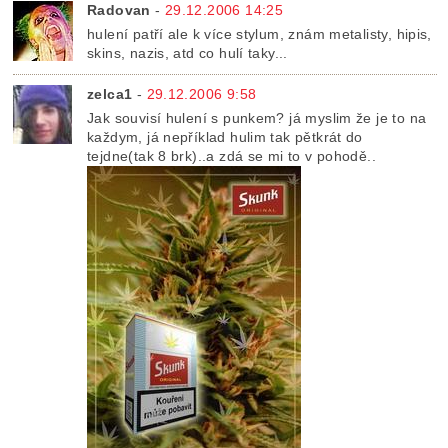
Radovan
-
29.12.2006 14:25
hulení patří ale k více stylum, znám metalisty, hipis,
skins, nazis, atd co hulí taky...
zelca1
-
29.12.2006 9:58
Jak souvisí hulení s punkem? já myslim že je to na
každym, já nepříklad hulim tak pětkrát do
tejdne(tak 8 brk)..a zdá se mi to v pohodě..