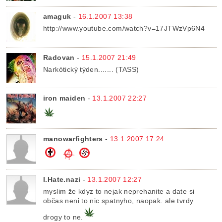
amaguk
-
16.1.2007 13:38
http://www.youtube.com/watch?v=17JTWzVp6N4
Radovan
-
15.1.2007 21:49
Narkótický týden....... (TASS)
iron maiden
-
13.1.2007 22:27
manowarfighters
-
13.1.2007 17:24
I.Hate.nazi
-
13.1.2007 12:27
myslim že kdyz to nejak neprehanite a date si
občas neni to nic spatnyho, naopak. ale tvrdy
drogy to ne.