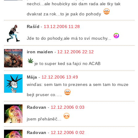
nechci...ale houbicky sio dam rada ale tky tak
dvakrat za rok...to je pak do pohody
Rašíd
-
13.12.2006 11:28
Jde to do pohody,ale má to sví mouchy...
iron maiden
-
12.12.2006 22:12
je to super ked sa fajci no ACAB
Mája
-
12.12.2006 13:49
winďas: sem tam to prezenes a sem tam to muze
bejt pruser co.....
Radovan
-
12.12.2006 0:03
jsem přeháněč...
Radovan
-
12.12.2006 0:02