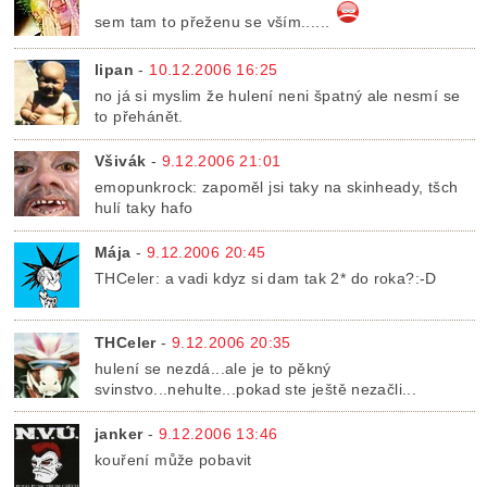
sem tam to přeženu se vším......
lipan
-
10.12.2006 16:25
no já si myslim že hulení neni špatný ale nesmí se
to přehánět.
Všivák
-
9.12.2006 21:01
emopunkrock: zapoměl jsi taky na skinheady, tšch
hulí taky hafo
Mája
-
9.12.2006 20:45
THCeler: a vadi kdyz si dam tak 2* do roka?:-D
THCeler
-
9.12.2006 20:35
hulení se nezdá...ale je to pěkný
svinstvo...nehulte...pokad ste ještě nezačli...
janker
-
9.12.2006 13:46
kouření může pobavit