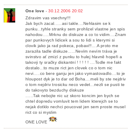
One love
-
30.12.2006 20:02
Zdravim vas vsechny!!!
Jak bych zacal......asi takle....Nehlasim se k
punku...tyhle stranky sem prohlizel vlastne jen spis
nahodou.....Mrknu do diskuze a co to vidim....Znam
par punkovych lidicek a sou to lidi s kterymi si
clovik jako ja rad pokeca, pobavi!!....A proto me
zarazila tadle diskuze......Nevím nevím tráva je
svinstvo ať zmizí z punku to hulej hlavně hopeři a
takový ty sračky diskantní ! ! ! ! ! ....Todle me fakt
dostalo...to muze rict jen clovek co o tom nic
nevi.....co bere ganju jen jako vymastovadlo....to je
hloupost dyk je to dar od Boha....meli by ste nejdriv
o tom nejdriv trosicku neco vedet...nezli se pusti te
do takovyto bezduchy diskuze
......Tak nebojte nic uz skoro koncim jen bych se
chtel dopredu vomluvit tem lidem kterejch se to
nejak dotklo nechci poucovat jen sem proste musel
rict co si myslim
ONE LOVE