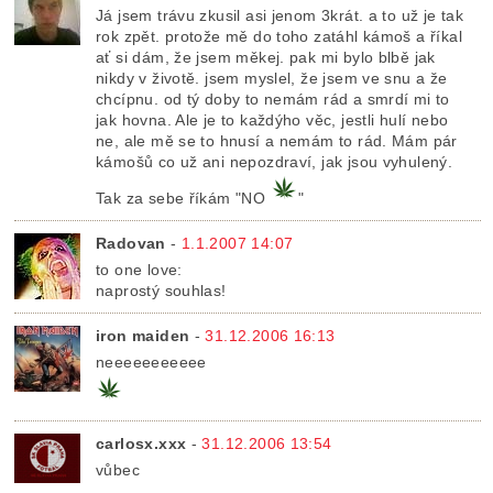
Já jsem trávu zkusil asi jenom 3krát. a to už je tak
rok zpět. protože mě do toho zatáhl kámoš a říkal
ať si dám, že jsem měkej. pak mi bylo blbě jak
nikdy v životě. jsem myslel, že jsem ve snu a že
chcípnu. od tý doby to nemám rád a smrdí mi to
jak hovna. Ale je to každýho věc, jestli hulí nebo
ne, ale mě se to hnusí a nemám to rád. Mám pár
kámošů co už ani nepozdraví, jak jsou vyhulený.
Tak za sebe říkám "NO
"
Radovan
-
1.1.2007 14:07
to one love:
naprostý souhlas!
iron maiden
-
31.12.2006 16:13
neeeeeeeeeee
carlosx.xxx
-
31.12.2006 13:54
vůbec