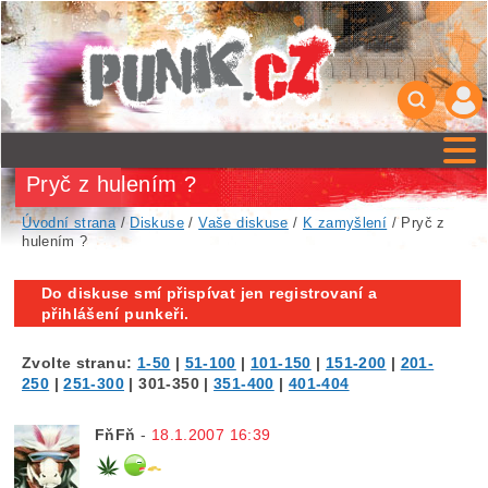
Pryč z hulením ?
Úvodní strana
/
Diskuse
/
Vaše diskuse
/
K zamyšlení
/ Pryč z
hulením ?
Do diskuse smí přispívat jen registrovaní a
přihlášení punkeři.
Zvolte stranu:
1-50
|
51-100
|
101-150
|
151-200
|
201-
250
|
251-300
|
301-350
|
351-400
|
401-404
FňFň
-
18.1.2007 16:39