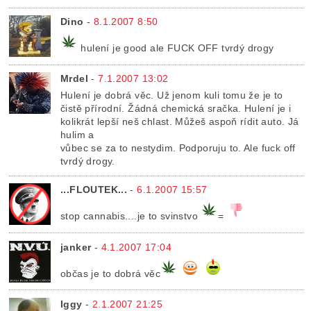
Dino
-
8.1.2007 8:50
hulení je good ale FUCK OFF tvrdý drogy
Mrdel
-
7.1.2007 13:02
Hulení je dobrá věc. Už jenom kuli tomu že je to
čistě přírodní. Žádná chemická sračka. Hulení je i
kolikrát lepší neš chlast. Můžeš aspoň rídit auto. Já
hulim a
vůbec se za to nestydim. Podporuju to. Ale fuck off
tvrdý drogy.
...FLOUTEK...
-
6.1.2007 15:57
stop cannabis....je to svinstvo
=
janker
-
4.1.2007 17:04
občas je to dobrá věc
Iggy
-
2.1.2007 21:25