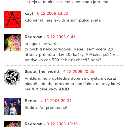
je nejaka ta aksiska-coz je vetsinou jaro,leto..
xxyl
-
6.12.2006 18:32
kdo nehulí nežije-vidí jenom púlku světa
Radovan
-
5.12.2006 9:41
to squat the world:
to bych ti nedoporučoval. Našel jsem včera 220
hříbu v průměru hlav 50.-kačky. A Michal ještě víc.
Ve dvojko cca 500 hřibku:) chceš? ham?
Squat_the_world
-
4.12.2006 20:35
Vínklerů: no v dohledné době se chystám sežrat
hlavně jednoho otravného pankáče z ostravy který
ma furt blbé kecy:-DDD
Renat
-
4.12.2006 20:31
Bodda: No přeeeesně!
Radovan
-
3.12.2006 19:10