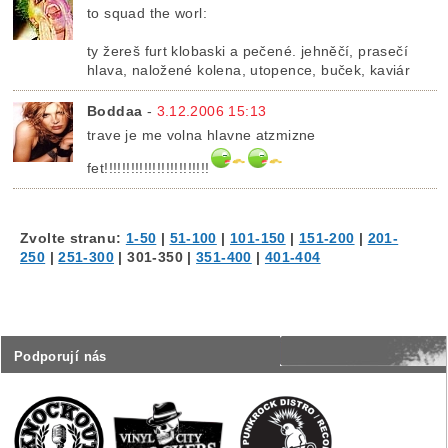
to squad the worl:
ty žereš furt klobaski a pečené. jehněčí, prasečí
hlava, naložené kolena, utopence, buček, kaviár
Boddaa
-
3.12.2006 15:13
trave je me volna hlavne atzmizne
fet!!!!!!!!!!!!!!!!!!!!!!!!
Zvolte stranu:
1-50
|
51-100
|
101-150
|
151-200
|
201-
250
|
251-300
|
301-350
|
351-400
|
401-404
Podporují nás