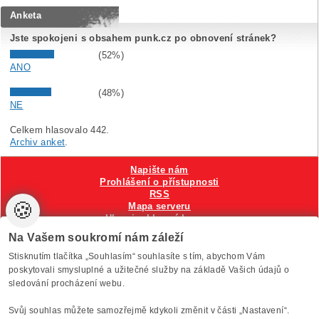
Anketa
Jste spokojeni s obsahem punk.cz po obnovení stránek?
(52%)
ANO
(48%)
NE
Celkem hlasovalo 442.
Archiv anket
.
Napište nám
Prohlášení o přístupnosti
RSS
🍪
Mapa serveru
Hlavni reklamní banner
Nastavení cookies
Na Vašem soukromí nám záleží
Stisknutím tlačítka „Souhlasím“ souhlasíte s tím, abychom Vám
Vytvořilo
Anawe
, provozuje Anawe a Špína
poskytovali smysluplné a užitečné služby na základě Vašich údajů o
sledování procházení webu.
Svůj souhlas můžete samozřejmě kdykoli změnit v části „Nastavení“.