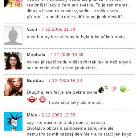
realitnější jaky o čem ten svět je. To je ten maras.
Jinak už sem to musel vysadit.... trošku sem
přebral...a nechci dale vidět to co jinak nevidíš...
Vasil
-
7.12.2006 21:34
a co houby bez nich by to byla taky pěkná nuda
Mephala
-
7.12.2006 18:48
no tak já radši budu vidět svět tak jak je než abych
ser musela zhulit nebo jinak zfetit...
Boddaa
-
7.12.2006 16:23
Drug:hej ten fet je ale pekna svine
trava sice taky ale mensi...
Mája
-
6.12.2006 19:38
xxyl: nemusim hulit aby sem si uzivala
zivota!Jo,obcas s kamosema zahulime,ale
nemusim to mit kazdej den!Me tra to staci jen kdyz