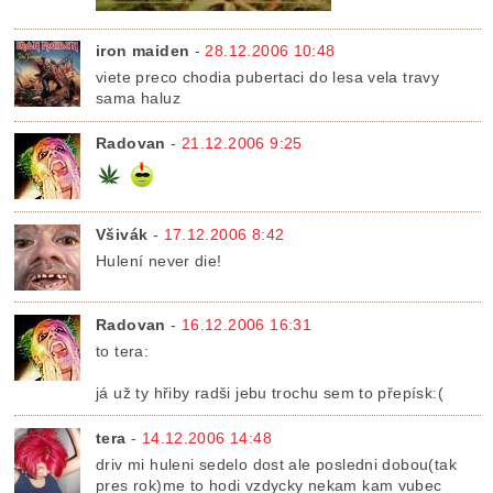
iron maiden
-
28.12.2006 10:48
viete preco chodia pubertaci do lesa vela travy
sama haluz
Radovan
-
21.12.2006 9:25
Všivák
-
17.12.2006 8:42
Hulení never die!
Radovan
-
16.12.2006 16:31
to tera:
já už ty hřiby radši jebu trochu sem to přepísk:(
tera
-
14.12.2006 14:48
driv mi huleni sedelo dost ale posledni dobou(tak
pres rok)me to hodi vzdycky nekam kam vubec