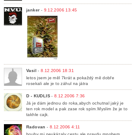
janker
-
9.12.2006 13:45
Vasil
-
8.12.2006 18:31
letos jsem je měl 7krát a pokaždý mě dobře
rosekali ale je to záhul na játra
D - KUDLIS
-
8.12.2006 7:36
Já je dám jednou do roka,abych ochutnal jaký je
ten rok model a pak zase rok spím.Myslim že je to
takhle cajk.
Radovan
-
8.12.2006 4:11
houby mi neukázaly cestu ale pravdu mnohem