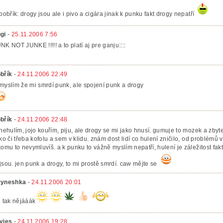
 bobřík: drogy jsou ale i pivo a cigára jinak k punku fakt drogy nepatří
gi
-
25.11.2006 7:56
NK NOT JUNKE !!!!! a to platí aj pre ganju::::
břík
-
24.11.2006 22:49
myslím že mi smrdí punk, ale spojení punk a drogy
břík
-
24.11.2006 22:48
 nehulím, jojo kouřím, piju, ale drogy se mi jako hnusí. gumuje to mozek a zby
fko či třeba kofolu a sem v klidu. znám dost lidí co hulení zničilo, od problém
komu to nevymluvíš. a k punku to vážně myslím nepatří, hulení je záležitost fa
jsou. jen punk a drogy, to mi prostě smrdí. caw mějte se
yneshka
-
24.11.2006 20:01
i tak nějááák
vjes
-
24.11.2006 19:28