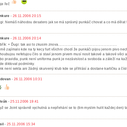
je řeč
nkure
-
26.11.2006 20:15
i: Nemáš náhodou desatero jak se má správný punkáč chovat a co má dělat !!!!!!!!!!!!!!
nkure
-
26.11.2006 20:14
řík: + Ďugi: tak asi to zkusim znova..............................................................
 mě zajímalo kde na ty kecy furt všichni chodí že punkáči pijou jenom pivo nech
houbujou nefetujou číro si staví jenom pivem musí nosit takové a takové věci a
bo pravidla, punk není uniforma punk je nezávislost a svoboda a záleží na ka
de diktovat podmínky.
nk není sekta ani žádný skurvený klub kde se přihlásí a dostane kartičku a 
dovan
-
26.11.2006 10:31
ivák
-
25.11.2006 19:41
yž se Joint správně vychutná a nepřehání se to (tim myslim hulit každej den) t
sil
-
25.11.2006 15:34