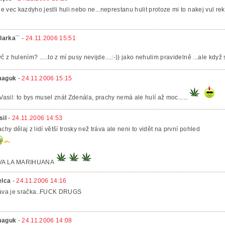
 je vec kazdyho jestli huli nebo ne...neprestanu hulit protoze mi to nakej vul re
klarka¨¨
-
24.11.2006 15:51
yč z hulením? .....to z mí pusy nevijde....:-)) jako nehulim pravidelně ...ale když
maguk
-
24.11.2006 15:15
 Vasil: to bys musel znát Zdenála, prachy nemá ale hulí až moc......
sil
-
24.11.2006 14:53
achy dělaj z lidí větší trosky než tráva ale neni to vidět na první pohled
VA LA MARIHUANA
elca
-
24.11.2006 14:16
áva je sračka..FUCK DRUGS
maguk
-
24.11.2006 14:08