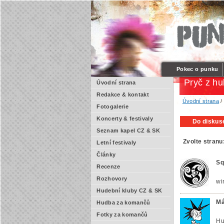
Pokec o punku
Pryč z hu
Úvodní strana
Redakce & kontakt
Úvodní strana
Fotogalerie
Koncerty & festivaly
Do diskuse
Seznam kapel CZ & SK
Zvolte stranu
Letní festivaly
Články
Sq
Recenze
Rozhovory
wi
Hudební kluby CZ & SK
Má
Hudba za komančů
Fotky za komančů
Hu