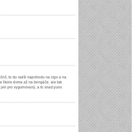
tečnš, to du radši napohodu na cigo a na
ů ve škole doma až na bengáče. ale tak
kt jen pro vygumovaný, a to snad punx