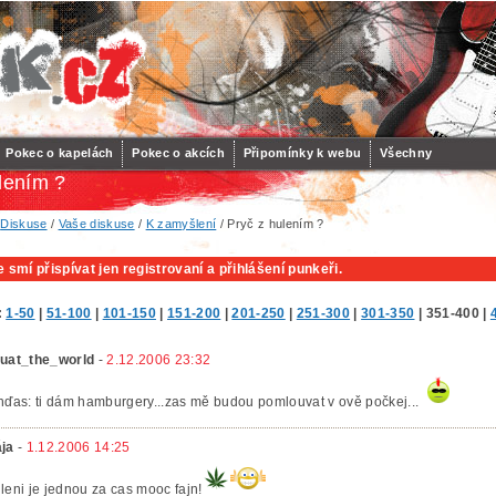
Pokec o kapelách
Pokec o akcích
Připomínky k webu
Všechny
lením ?
/
Diskuse
/
Vaše diskuse
/
K zamyšlení
/ Pryč z hulením ?
 smí přispívat jen registrovaní a přihlášení punkeři.
:
1-50
|
51-100
|
101-150
|
151-200
|
201-250
|
251-300
|
301-350
|
351-400
|
uat_the_world
-
2.12.2006 23:32
nďas: ti dám hamburgery...zas mě budou pomlouvat v ově počkej...
ja
-
1.12.2006 14:25
leni je jednou za cas mooc fajn!