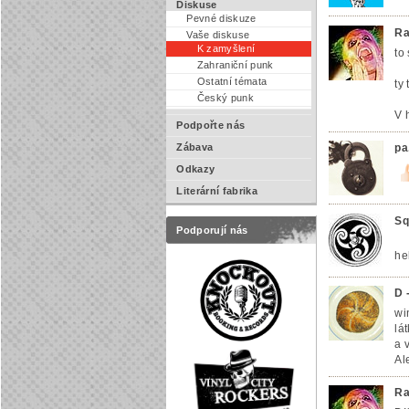
Diskuse
Pevné diskuze
Ra
Vaše diskuse
K zamyšlení
to
Zahraniční punk
Ostatní témata
ty
Český punk
V 
Podpořte nás
Zábava
pa
Odkazy
Literární fabrika
Sq
Podporují nás
he
D 
wi
lá
a 
Al
Ra