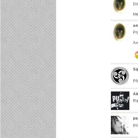
Dn
kt
a
Pr
An
Sq
Př
Ak
Ra
pa
pu