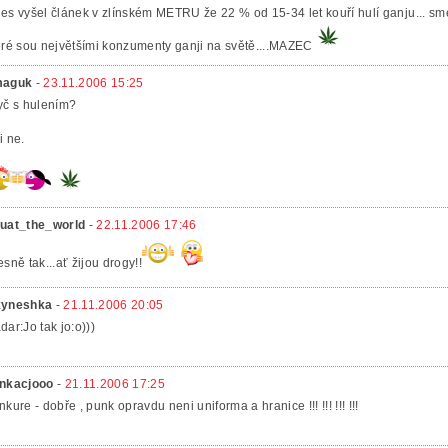
es vyšel článek v zlínském METRU že 22 % od 15-34 let kouří hulí ganju... s
eré sou největšími konzumenty ganji na světě....MAZEC
maguk
-
23.11.2006 15:25
yč s hulením?
i ne.
uat_the_world
-
22.11.2006 17:46
esně tak...ať žijou drogy!!
yneshka
-
21.11.2006 20:05
dar:Jo tak jo:o)))
nkacjooo
-
21.11.2006 17:25
nkure - dobře , punk opravdu neni uniforma a hranice !!! !!! !!! !!!