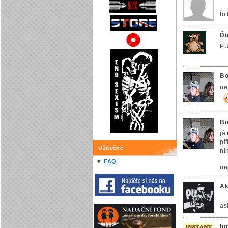
to
Ďu
PU
Bo
ne
Bo
já
pi
Užitečné
ni
FAQ
ne
Ak
as
ho