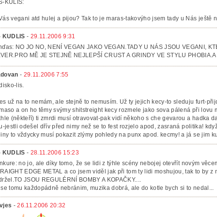
S-KULIS:
Vás vegani atd hulej a pijou? Tak to je maras-takovýho jsem tady u Nás ještě nev
- KUDLIS
-
29.11.2006 9:31
nďas: NO JO NO, NENÍ VEGAN JAKO VEGAN.TADY U NÁS JSOU VEGANI, K
VER.PRO MĚ JE STEJNĚ NEJLEPŠÍ CRUST A GRINDY VE STYLU PHOBIA.A
dovan
-
29.11.2006 7:55
disko-lis.
es už na to nemám, ale stejně to nemusím. Už ty jejich kecy-to sleduju furt-př
 maso a on ho těmy svýmy shitstreight kecy rozmele jako sova pálená při lovu
khle (někteří) ti zmrdi musí otravovat-pak vidí někoho s che gevarou a hadka 
du-jestli odešel dřív před nimy než se to fest rozjelo apod, zasraná politika! kd
liny to vždycky musí pokazit zlýmy pohledy na punx apod. kecmy! a já se jim k
- KUDLIS
-
28.11.2006 15:23
nkure: no jo, ale díky tomo, že se lidi z týhle scény nebojej otevřít novým vě
RAIGHT EDGE METAL a co jsem viděl jak při tom ty lidi moshujou, tak to by z 
držel.TO JSOU REGULÉRNÍ BOMBY A KOPAČKY....
 se tomu každopádně nebránim, muzika dobrá, ale do kotle bych si to nedal...
vjes
-
26.11.2006 20:32