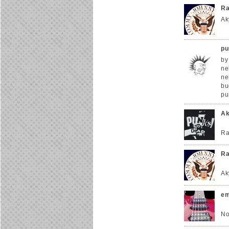
Ra
Ak
pu
by
ne
ne
bu
pu
Ak
Ra
Ra
Ak
em
No