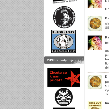
DI
U 
D 
wi
SE
Ra
to 
dn
je
ta
PUNK.cz podporuje
li
dy
D 
pu
ST
vy
Já
ho