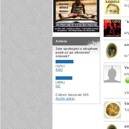
to
¨¨
pr
Anketa
a
Jste spokojeni s obsahem
punk.cz po obnovení
to
stránek?
(52%)
Va
ANO
pr
(48%)
NE
VI
Celkem hlasovalo 445.
Archiv anket
.
št
Tr
a