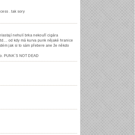
cess . tak sory
lastají nehulí brka nekouří cigára
td.... od kdy má kurva punk nějaké hranice
ždém jak si to sám přebere ane že někdo
číslo. PUNK´S NOT DEAD