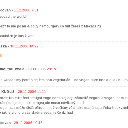
dovan
-
1.12.2006 7:51
 squad the world:
 tež? to mě poser-a co ty hamburgery co furt žereš z Mekáče?:)
houbách je kus života
.ska
-
30.11.2006 14:22
uat_the_world
-
29.11.2006 20:15
le winďas my jsme s dejfem oba vegetariáni...no vegani sice nee ale tak hulí
- KUDLIS
-
29.11.2006 11:11
nďas: No tak přeci straight edge nemusej bejt zákonitě vegani a vegani nemuse
tkám(kofejn,tejn,alko,drugs),ale maso návikový není
vegan zas může čistě přírodní neživočišný věci jako marjánu, a třeba hubky,neb
e jak je vidno u vás vládne vegan sXe džihád
dovan
-
29.11.2006 10:46