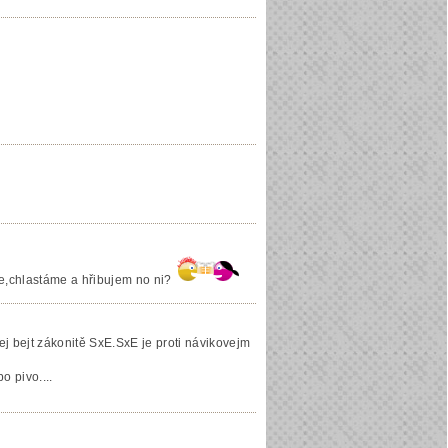
me,chlastáme a hřibujem no ni?
j bejt zákonitě SxE.SxE je proti návikovejm
o pivo....