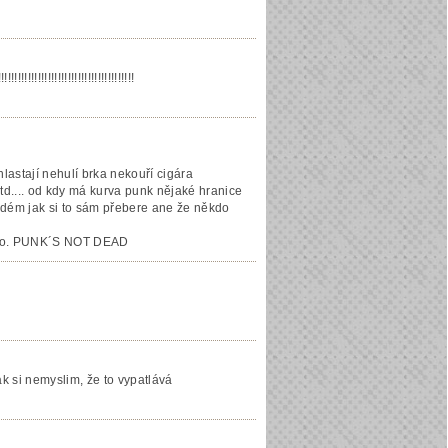
!!!!!!!!!!!!!!!!!!!!!!!!!!!
lastají nehulí brka nekouří cigára
td.... od kdy má kurva punk nějaké hranice
ždém jak si to sám přebere ane že někdo
číslo. PUNK´S NOT DEAD
ak si nemyslim, že to vypatlává