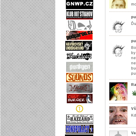
mo
pu
Ďug
pu
Bob
by
ne
ne
bu
pu
Ra
Vš
Kd
Va