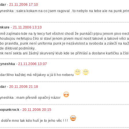
dar
-
21.11.2006 17:10
yneshka : sakra kokam na co jsem ragoval . to nebylo na tebe ale na punk.prin
nkure
-
21.11.2006 13:10
 mě zajímalo kde na ty kecy furt všichni chodí že punkáči pijou jenom pivo nech
houbujou nefetujou číro si staví jenom pivem musí nosit takové a takové věci a
bo pravidla, punk není uniforma punk je nezávislost a svoboda a záleží na ka
de diktovat podmínky.
nk není sekta ani žádný skurvený klub kde se přihlásí a dostane kartičku a 
yneshka
-
21.11.2006 13:07
dar:Mno každej má nějakey a já ti ho neberu
dar
-
20.11.2006 21:18
yneshka : mam přesně opačný názor
opunkrock
-
20.11.2006 20:15
 dobře mno tak kdo hulí je to jeho věc ! ! !