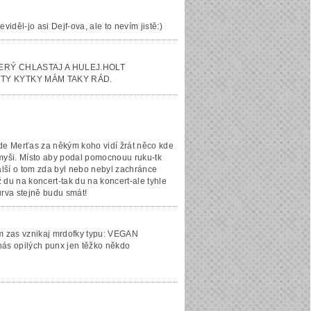
iděl-jo asi Dejf-ova, ale to nevím jistě:)
TERÝ CHLASTAJ A HULEJ.HOLT
 TY KYTKY MÁM TAKY RÁD.
ijde Merťas za někým koho vidí žrát něco kde
 myši. Místo aby podal pomocnouu ruku-tk
další o tom zda byl nebo nebyl zachránce
yž du na koncert-tak du na koncert-ale tyhle
urva stejně budu smát!
cem zas vznikaj mrdofky typu: VEGAN
nás opilých punx jen těžko někdo