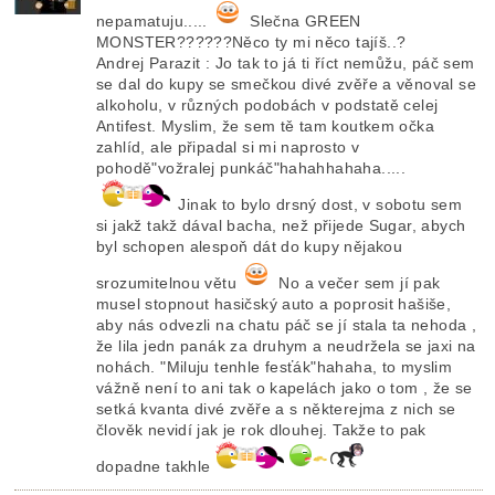
nepamatuju.....
Slečna GREEN
MONSTER??????Něco ty mi něco tajíš..?
Andrej Parazit : Jo tak to já ti říct nemůžu, páč sem
se dal do kupy se smečkou divé zvěře a věnoval se
alkoholu, v různých podobách v podstatě celej
Antifest. Myslim, že sem tě tam koutkem očka
zahlíd, ale připadal si mi naprosto v
pohodě"vožralej punkáč"hahahhahaha.....
Jinak to bylo drsný dost, v sobotu sem
si jakž takž dával bacha, než přijede Sugar, abych
byl schopen alespoň dát do kupy nějakou
srozumitelnou větu
No a večer sem jí pak
musel stopnout hasičský auto a poprosit hašiše,
aby nás odvezli na chatu páč se jí stala ta nehoda ,
že lila jedn panák za druhym a neudržela se jaxi na
nohách. "Miluju tenhle fesťák"hahaha, to myslim
vážně není to ani tak o kapelách jako o tom , že se
setká kvanta divé zvěře a s některejma z nich se
člověk nevidí jak je rok dlouhej. Takže to pak
dopadne takhle