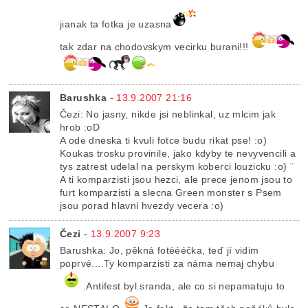
jianak ta fotka je uzasna
tak zdar na chodovskym vecirku burani!!!
Barushka
-
13.9.2007 21:16
Čezi: No jasny, nikde jsi neblinkal, uz mlcim jak
hrob :oD
A ode dneska ti kvuli fotce budu rikat pse! :o)
Koukas trosku provinile, jako kdyby te nevyvencili a
tys zatrest udelal na perskym koberci louzicku :o) ¨
A ti komparzisti jsou hezci, ale prece jenom jsou to
furt komparzisti a slecna Green monster s Psem
jsou porad hlavni hvezdy vecera :o)
Čezi
-
13.9.2007 9:23
Barushka: Jo, pěkná fotéééčka, teď jí vidim
poprvé....Ty komparzisti za náma nemaj chybu
.Antifest byl sranda, ale co si nepamatuju to