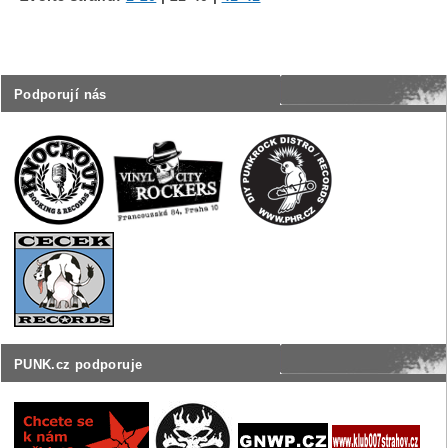
Podporují nás
PUNK.cz podporuje