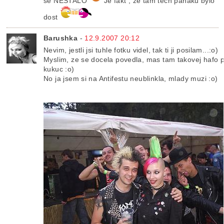
se NESTALO
Je fakt , že tam těch paňáků bylo
dost
Barushka
-
12.9.2007 20:12
Nevim, jestli jsi tuhle fotku videl, tak ti ji posilam...:o)
Myslim, ze se docela povedla, mas tam takovej hafo p
kukuc :o)
No ja jsem si na Antifestu neublinkla, mlady muzi :o)