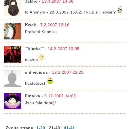
Jakho
-
19.4.2007 14:58
to Anonym - 28.3.2007 15:02: Ty už si ji slyšel?
Kwak
-
7.3.2007 13:16
Parádní Kapelka
¨¨klarka¨¨
-
14.2.2007 10:05
mazec
sid vicious
-
12.2.2007 22:25
hustotnost
Finalka
-
6.12.2006 14:03
Jsou fakt dobrý!
Zvolte stranu:
1-20
|
21-40
|
41-41