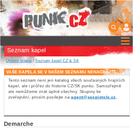
Seznam kapel
Úvodní strana
/
Seznam kapel CZ & SK
VAŠE KAPELA SE V NAŠEM SEZNAMU NENACHÁZÍ?
Tento seznam není jen katalog všech současných hrajících
kapel, ale i průřez do historie CZ/SK punku. Samozřejmě
ale nemůžeme znát úplně všechny. Skupiny ke
zveřejnění, prosím posílejte na
agent@sexpistols.cz
.
Demarche