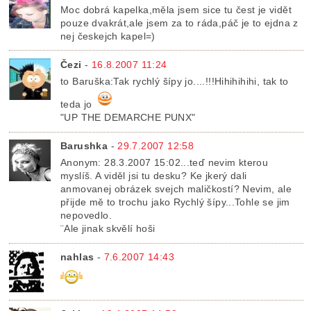
Moc dobrá kapelka,měla jsem sice tu čest je vidět
pouze dvakrát,ale jsem za to ráda,páč je to ejdna z
nej českejch kapel=)
Čezi
-
16.8.2007 11:24
to Baruška:Tak rychlý šípy jo....!!!Hihihihihi, tak to
teda jo
"UP THE DEMARCHE PUNX"
Barushka
-
29.7.2007 12:58
Anonym: 28.3.2007 15:02...teď nevim kterou
myslíš. A viděl jsi tu desku? Ke jkerý dali
anmovanej obrázek svejch maličkostí? Nevim, ale
přijde mě to trochu jako Rychlý šípy...Tohle se jim
nepovedlo.
¨Ale jinak skvělí hoši
nahlas
-
7.6.2007 14:43