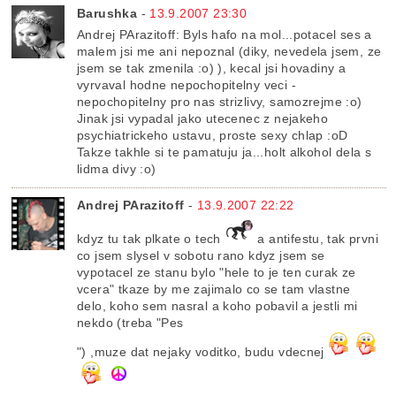
Barushka
-
13.9.2007 23:30
Andrej PArazitoff: Byls hafo na mol...potacel ses a
malem jsi me ani nepoznal (diky, nevedela jsem, ze
jsem se tak zmenila :o) ), kecal jsi hovadiny a
vyrvaval hodne nepochopitelny veci -
nepochopitelny pro nas strizlivy, samozrejme :o)
Jinak jsi vypadal jako utecenec z nejakeho
psychiatrickeho ustavu, proste sexy chlap :oD
Takze takhle si te pamatuju ja...holt alkohol dela s
lidma divy :o)
Andrej PArazitoff
-
13.9.2007 22:22
kdyz tu tak plkate o tech
a antifestu, tak prvni
co jsem slysel v sobotu rano kdyz jsem se
vypotacel ze stanu bylo "hele to je ten curak ze
vcera" tkaze by me zajimalo co se tam vlastne
delo, koho sem nasral a koho pobavil a jestli mi
nekdo (treba "Pes
") ,muze dat nejaky voditko, budu vdecnej