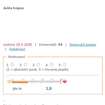
Ješte hrajou
vloženo 29.5.2006
| Komentářů:
54
|
Doporučit kapelu
|
Vytisknout
Hodnocení
1.
2.
3.
4.
5.
(1 = absolutní punk, 5 = hnusnej popík):
1,6
jde to