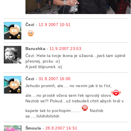
Čezi
-
12.9.2007 10:51
Barushka
-
11.9.2007 23:53
Čezi: Hele ta tvoje ikona je úžasná...jseš tam úplně
přesnej, prcku :o)
A jseš blijounek :o)
Čezi
-
31.8.2007 16:00
Jehudo promiň, ale.... no nevim jak ti to říct,
ale....no prostě včera sem řek sprostý slovo
Nezlob se!!! Pokud , už nebudeš chtít abych hrál v
kapele tak to pochopim.......
Nezlob
se.....hihihihihihih
Šmoula
-
28.8.2007 16:51