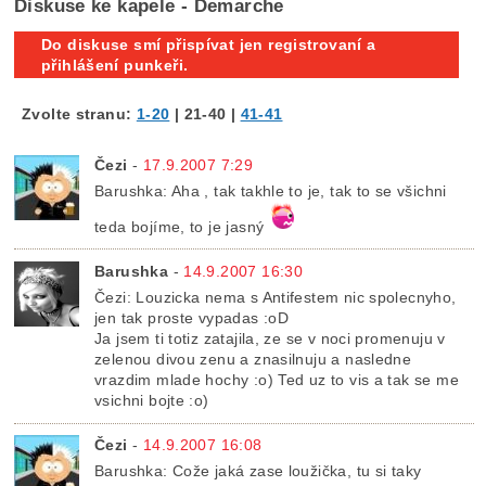
Diskuse ke kapele - Demarche
Do diskuse smí přispívat jen registrovaní a
přihlášení punkeři.
Zvolte stranu:
1-20
|
21-40
|
41-41
Čezi
-
17.9.2007 7:29
Barushka: Aha , tak takhle to je, tak to se všichni
teda bojíme, to je jasný
Barushka
-
14.9.2007 16:30
Čezi: Louzicka nema s Antifestem nic spolecnyho,
jen tak proste vypadas :oD
Ja jsem ti totiz zatajila, ze se v noci promenuju v
zelenou divou zenu a znasilnuju a nasledne
vrazdim mlade hochy :o) Ted uz to vis a tak se me
vsichni bojte :o)
Čezi
-
14.9.2007 16:08
Barushka: Cože jaká zase loužička, tu si taky