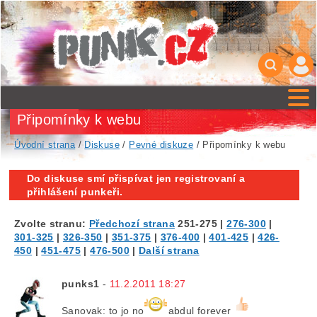
Připomínky k webu
Úvodní strana
/
Diskuse
/
Pevné diskuze
/ Připomínky k webu
Do diskuse smí přispívat jen registrovaní a
přihlášení punkeři.
Zvolte stranu:
Předchozí strana
251-275
|
276-300
|
301-325
|
326-350
|
351-375
|
376-400
|
401-425
|
426-
450
|
451-475
|
476-500
|
Další strana
punks1
-
11.2.2011 18:27
Sanovak: to jo no
abdul forever