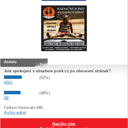
Anketa
Jste spokojeni s obsahem punk.cz po obnovení stránek?
(52%)
ANO
(48%)
NE
Celkem hlasovalo 445.
Archiv anket
.
Napište nám