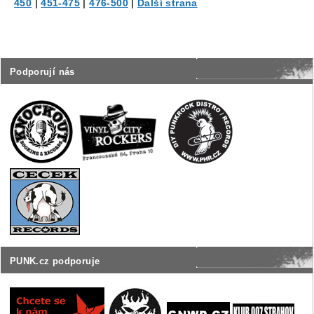
450
|
451-475
|
476-500
|
Další strana
Podporují nás
PUNK.cz podporuje