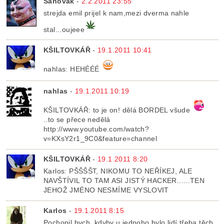
Sanovak
-
2.2.2011 23:55
strejda emil prijel k nam,mezi dverma nahle
stal...oujeee
KŠILTOVKÁŘ
-
19.1.2011 10:41
nahlas: HEHÉÉÉ
nahlas
-
19.1.2011 10:19
KŠILTOVKÁŘ: to je on! dělá BORDEL všude
..to se přece nedělá
http://www.youtube.com/watch?
v=KXsY2r1_9C0&feature=channel
KŠILTOVKÁŘ
-
19.1.2011 8:20
Karlos: PŠŠŠŠT, NIKOMU TO NEŘÍKEJ, ALE
NAVŠTÍVIL TO TAM ASI JISTÝ HACKER......TEN
JEHOŽ JMÉNO NESMÍME VYSLOVIT
Karlos
-
19.1.2011 8:15
Pochopil bych, kdyby u jednoho bylo lidí třeba těch