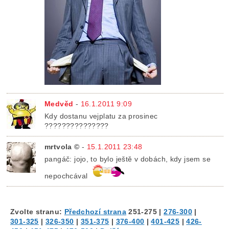
Medvěd
-
16.1.2011 9:09
Kdy dostanu vejplatu za prosinec
???????????????
mrtvola ©
-
15.1.2011 23:48
pangáč: jojo, to bylo ještě v dobách, kdy jsem se
nepochcával
Zvolte stranu:
Předchozí strana
251-275
|
276-300
|
301-325
|
326-350
|
351-375
|
376-400
|
401-425
|
426-