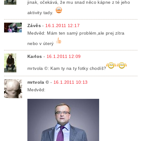
jinak, očekává, že mu snad něco kápne z té jeho
aktivity tady.
Závěs
-
16.1.2011 12:17
Medvěd: Mám ten samý problém,ale prej zítra
nebo v úterý
Karlos
-
16.1.2011 12:09
mrtvola ©: Kam ty na ty fotky chodíš?
mrtvola ©
-
16.1.2011 10:13
Medvěd: