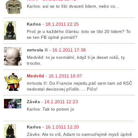
Karlos: asi se to líbí dvaceti lidem, nebo co...
Karlos
-
18.1.2011 22:25
Proč je u každého článku: toto se líbí 20 lidem? To
se ten FB úplně pomátl?
mrtvola ©
-
16.1.2011 17:38
Medvěd: to je normální, když ti je deset roků, ty
troubo.
Medvěd
-
16.1.2011 16:07
mrtvola ©: Do Francie nejedu,páč sem tam od KSČ
nedostal devizovej příslib. ... Píčo!
Závěs
-
16.1.2011 12:23
Karlos: Tak to potom jo
Karlos
-
16.1.2011 12:20
Závěs: Ale to víš, Adam to samozřejmě myslí úplně