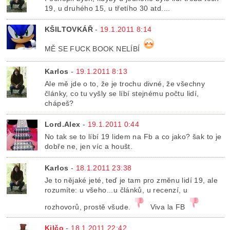
19, u druhého 15, u třetího 30 atd....
KŠILTOVKÁŘ
-
19.1.2011 8:14
MĚ SE FUCK BOOK NELÍBÍ
Karlos
-
19.1.2011 8:13
Ale mě jde o to, že je trochu divné, že všechny
články, co tu vyšly se líbí stejnému počtu lidí,
chápeš?
Lord.Alex
-
19.1.2011 0:44
No tak se to líbí 19 lidem na Fb a co jako? šak to je
dobře ne, jen víc a houšt.
Karlos
-
18.1.2011 23:38
Je to nějaké jeté, teď je tam pro změnu lidí 19, ale
rozumíte: u všeho...u článků, u recenzí, u
rozhovorů, prostě všude.
Viva la FB
Kilčo
-
18.1.2011 22:42