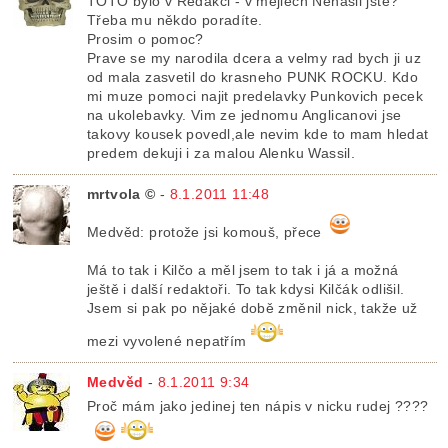
TOTO bylo v Redakci - v mejlech Nenašli jste?
Třeba mu někdo poradíte.
Prosim o pomoc?
Prave se my narodila dcera a velmy rad bych ji uz
od mala zasvetil do krasneho PUNK ROCKU. Kdo
mi muze pomoci najit predelavky Punkovich pecek
na ukolebavky. Vim ze jednomu Anglicanovi jse
takovy kousek povedl,ale nevim kde to mam hledat
predem dekuji i za malou Alenku Wassil.
mrtvola ©
-
8.1.2011 11:48
Medvěd: protože jsi komouš, přece
Má to tak i Kilčo a měl jsem to tak i já a možná
ještě i další redaktoři. To tak kdysi Kilčák odlišil.
Jsem si pak po nějaké době změnil nick, takže už
mezi vyvolené nepatřím
Medvěd
-
8.1.2011 9:34
Proč mám jako jedinej ten nápis v nicku rudej ????