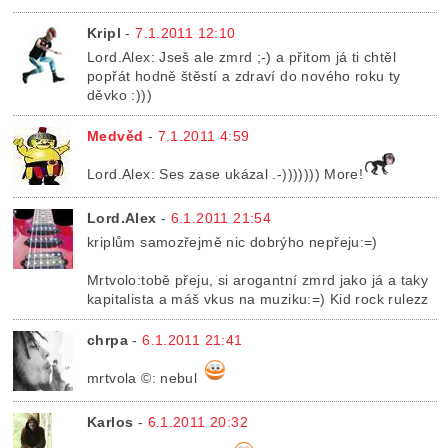
Kripl
-
7.1.2011 12:10
Lord.Alex: Jseš ale zmrd ;-) a přitom já ti chtěl
popřát hodně štěstí a zdraví do nového roku ty
děvko :)))
Medvěd
-
7.1.2011 4:59
Lord.Alex: Ses zase ukázal .-))))))) More!
Lord.Alex
-
6.1.2011 21:54
kriplům samozřejmě nic dobrýho nepřeju:=)
Mrtvolo:tobě přeju, si arogantní zmrd jako já a taky
kapitalista a máš vkus na muziku:=) Kid rock rulezz
chrpa
-
6.1.2011 21:41
mrtvola ©: nebul
Karlos
-
6.1.2011 20:32