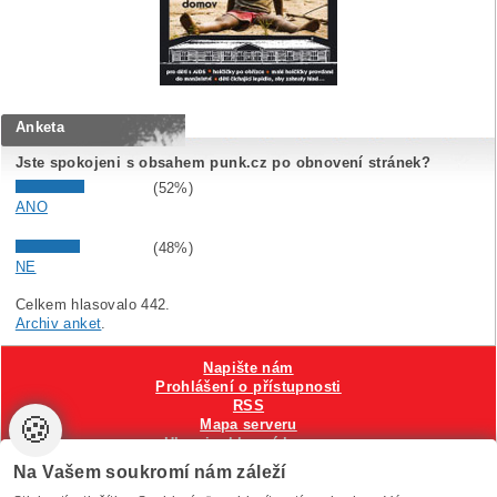
Anketa
Jste spokojeni s obsahem punk.cz po obnovení stránek?
(52%)
ANO
(48%)
NE
Celkem hlasovalo 442.
Archiv anket
.
Napište nám
Prohlášení o přístupnosti
RSS
🍪
Mapa serveru
Hlavni reklamní banner
Nastavení cookies
Na Vašem soukromí nám záleží