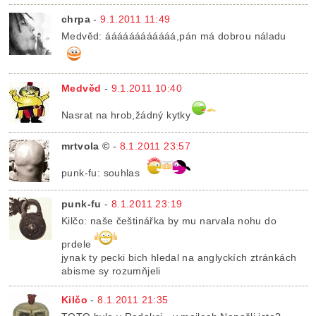
chrpa
-
9.1.2011 11:49
Medvěd: áááááááááááá,pán má dobrou náladu
Medvěd
-
9.1.2011 10:40
Nasrat na hrob,žádný kytky
mrtvola ©
-
8.1.2011 23:57
punk-fu: souhlas
punk-fu
-
8.1.2011 23:19
Kilčo: naše češtinářka by mu narvala nohu do
prdele
jynak ty pecki bich hledal na anglyckích ztránkách
abisme sy rozumňjeli
Kilčo
-
8.1.2011 21:35