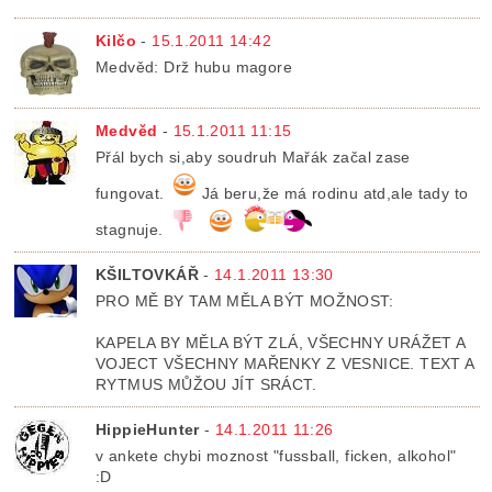
Kilčo
-
15.1.2011 14:42
Medvěd: Drž hubu magore
Medvěd
-
15.1.2011 11:15
Přál bych si,aby soudruh Mařák začal zase
fungovat.
Já beru,že má rodinu atd,ale tady to
stagnuje.
KŠILTOVKÁŘ
-
14.1.2011 13:30
PRO MĚ BY TAM MĚLA BÝT MOŽNOST:
KAPELA BY MĚLA BÝT ZLÁ, VŠECHNY URÁŽET A
VOJECT VŠECHNY MAŘENKY Z VESNICE. TEXT A
RYTMUS MŮŽOU JÍT SRÁCT.
HippieHunter
-
14.1.2011 11:26
v ankete chybi moznost "fussball, ficken, alkohol"
:D