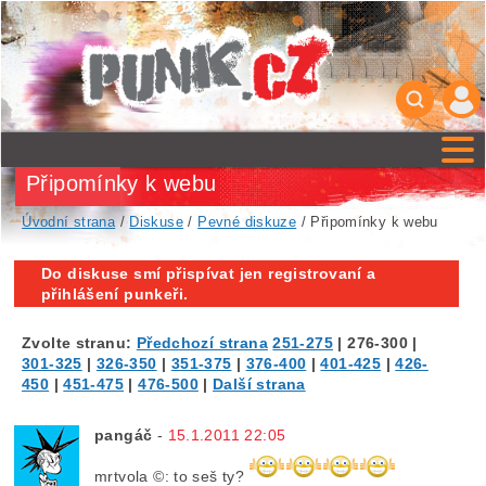
Připomínky k webu
Úvodní strana
/
Diskuse
/
Pevné diskuze
/ Připomínky k webu
Do diskuse smí přispívat jen registrovaní a
přihlášení punkeři.
Zvolte stranu:
Předchozí strana
251-275
|
276-300
|
301-325
|
326-350
|
351-375
|
376-400
|
401-425
|
426-
450
|
451-475
|
476-500
|
Další strana
pangáč
-
15.1.2011 22:05
mrtvola ©: to seš ty?