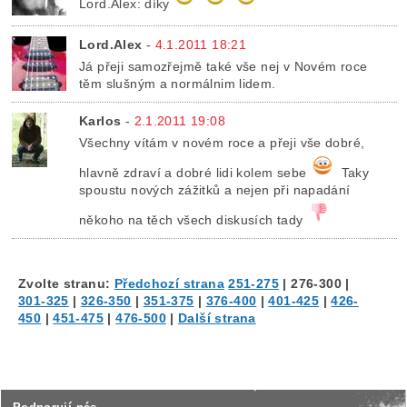
Lord.Alex: díky
Lord.Alex
-
4.1.2011 18:21
Já přeji samozřejmě také vše nej v Novém roce
těm slušným a normálnim lidem.
Karlos
-
2.1.2011 19:08
Všechny vítám v novém roce a přeji vše dobré,
hlavně zdraví a dobré lidi kolem sebe
Taky
spoustu nových zážitků a nejen při napadání
někoho na těch všech diskusích tady
Zvolte stranu:
Předchozí strana
251-275
|
276-300
|
301-325
|
326-350
|
351-375
|
376-400
|
401-425
|
426-
450
|
451-475
|
476-500
|
Další strana