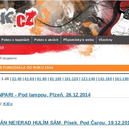
Pokec o kapelách
Pokec o akcích
Připomínky k webu
Všechny
ie
 Fotogalerie
E FUNGOVALA DO ROKU 2014
:
1-20
|
21-40
|
41-60
|
61-80
|
81-100
|
101-120
|
121-140
|
141-160
|
161-180
PARI - Pod lampou, Plzeň, 26.12.2014
í:
Kilčo
ÁN NE!ERAD HULÍM SÁM, Písek, Pod Čarou, 19.12.20