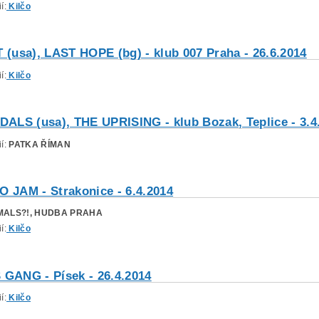
í:
Kilčo
usa), LAST HOPE (bg) - klub 007 Praha - 26.6.2014
í:
Kilčo
ALS (usa), THE UPRISING - klub Bozak, Teplice - 3.4
ií:
PATKA ŘÍMAN
O JAM - Strakonice - 6.4.2014
MALS?!, HUDBA PRAHA
í:
Kilčo
ANG - Písek - 26.4.2014
í:
Kilčo