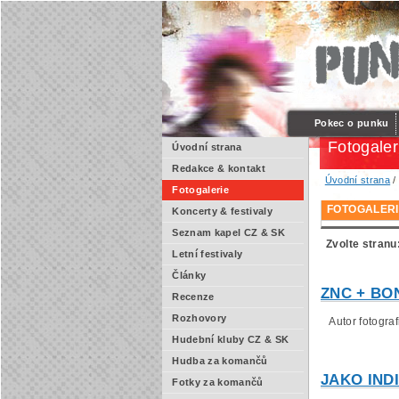
Pokec o punku
Fotogaler
Úvodní strana
Redakce & kontakt
Úvodní strana
/
Fotogalerie
FOTOGALERI
Koncerty & festivaly
Seznam kapel CZ & SK
Zvolte stranu
Letní festivaly
Články
ZNC + BON
Recenze
Rozhovory
Autor fotografi
Hudební kluby CZ & SK
Hudba za komančů
JAKO INDI
Fotky za komančů