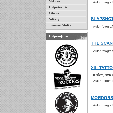
Diskuse
Autor fotografi
Podpořte nás
Zábava
SLAPSHOT (
Odkazy
Literární fabrika
Autor fotografi
Podporují nás
THE SCAND
Autor fotograf
XII. TATTO
KNÍRY, NOR
Autor fotografi
MORDORS G
Autor fotografi