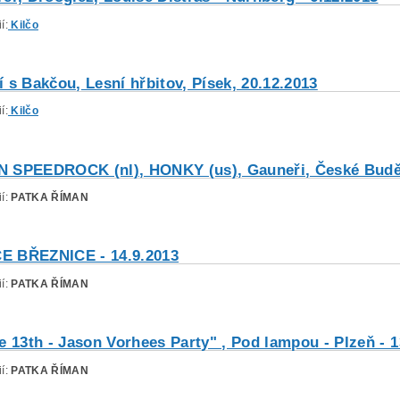
í:
Kilčo
 s Bakčou, Lesní hřbitov, Písek, 20.12.2013
í:
Kilčo
 SPEEDROCK (nl), HONKY (us), Gauneři, České Budějo
ií:
PATKA ŘÍMAN
 BŘEZNICE - 14.9.2013
ií:
PATKA ŘÍMAN
e 13th - Jason Vorhees Party" , Pod lampou - Plzeň - 1
ií:
PATKA ŘÍMAN