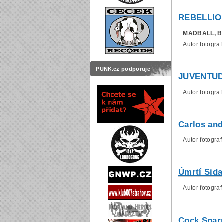
REBELLION
MADBALL, BI
Autor fotografi
PUNK.cz podporuje
JUVENTUDE 
Autor fotografi
Carlos and
Autor fotografi
Úmrtí Sida
Autor fotografi
Cock Sparr