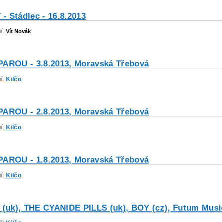
 Stádlec - 16.8.2013
ií:
Vít Novák
PAROU - 3.8.2013, Moravská Třebová
í:
Kilčo
PAROU - 2.8.2013, Moravská Třebová
í:
Kilčo
PAROU - 1.8.2013, Moravská Třebová
í:
Kilčo
 (uk), THE CYANIDE PILLS (uk), BOY (cz), Futum Music