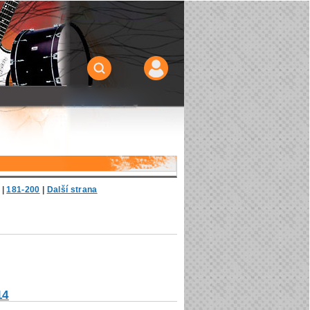
|
181-200
|
Další strana
14