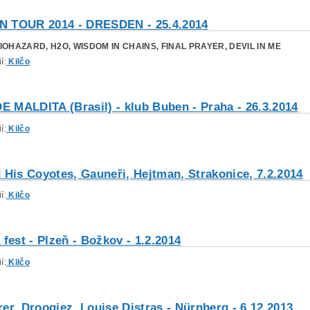
 TOUR 2014 - DRESDEN - 25.4.2014
OHAZARD, H2O, WISDOM IN CHAINS, FINAL PRAYER, DEVIL IN ME
í:
Kilčo
MALDITA (Brasil) - klub Buben - Praha - 26.3.2014
í:
Kilčo
 His Coyotes, Gauneři, Hejtman, Strakonice, 7.2.2014
í:
Kilčo
 fest - Plzeň - Božkov - 1.2.2014
í:
Kilčo
er, Droogiez, Louise Distras - Nürnberg - 6.12.2013