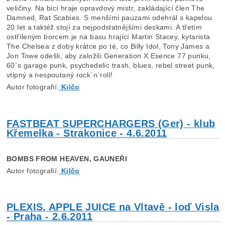
veličiny. Na bicí hraje opravdový mistr, zakládající člen The
Damned, Rat Scabies. S menšími pauzami odehrál s kapelou
20 let a taktéž stojí za nejpodstatnějšími deskami. A třetím
ostříleným borcem je na basu hrající Martin Stacey, kytarista
The Chelsea z doby krátce po té, co Billy Idol, Tony James a
Jon Towe odešli, aby založili Generation X.Esence 77 punku,
60´s garage punk, psychedelic trash, blues, rebel street punk,
vtipný a nespoutaný rock´n´roll!
Autor fotografií:
Kilčo
FASTBEAT SUPERCHARGERS (Ger) - klub
Křemelka - Strakonice - 4.6.2011
BOMBS FROM HEAVEN, GAUNEŘI
Autor fotografií:
Kilčo
PLEXIS, APPLE JUICE na Vltavě - loď Visla
- Praha - 2.6.2011