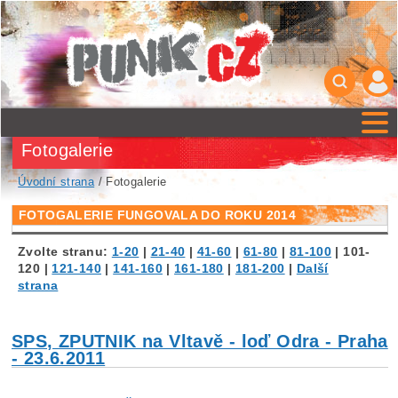
Fotogalerie
Úvodní strana
/ Fotogalerie
FOTOGALERIE FUNGOVALA DO ROKU 2014
Zvolte stranu:
1-20
|
21-40
|
41-60
|
61-80
|
81-100
|
101-
120
|
121-140
|
141-160
|
161-180
|
181-200
|
Další
strana
SPS, ZPUTNIK na Vltavě - loď Odra - Praha
- 23.6.2011