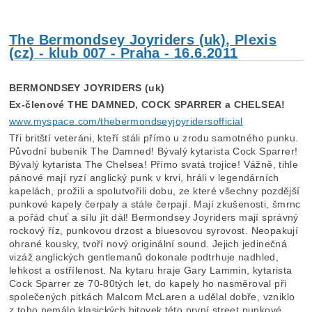
The Bermondsey Joyriders (uk), Plexis
(cz) - klub 007 - Praha - 16.6.2011
BERMONDSEY JOYRIDERS (uk)
Ex-členové THE DAMNED, COCK SPARRER a CHELSEA!
www.myspace.com/thebermondseyjoyridersofficial
Tři britští veteráni, kteří stáli přímo u zrodu samotného punku.
Původní bubeník The Damned! Bývalý kytarista Cock Sparrer!
Bývalý kytarista The Chelsea! Přímo svatá trojice! Vážně, tihle
pánové mají ryzí anglický punk v krvi, hráli v legendárních
kapelách, prožili a spolutvořili dobu, ze které všechny pozdější
punkové kapely čerpaly a stále čerpají. Mají zkušenosti, šmrnc
a pořád chuť a sílu jít dál! Bermondsey Joyriders mají správný
rockový říz, punkovou drzost a bluesovou syrovost. Neopakují
ohrané kousky, tvoří nový originální sound. Jejich jedinečná
vizáž anglických gentlemanů dokonale podtrhuje nadhled,
lehkost a ostřílenost. Na kytaru hraje Gary Lammin, kytarista
Cock Sparrer ze 70-80tých let, do kapely ho nasměroval při
společených pitkách Malcom McLaren a udělal dobře, vzniklo
z toho nemálo klasických hitovek této první street punkové