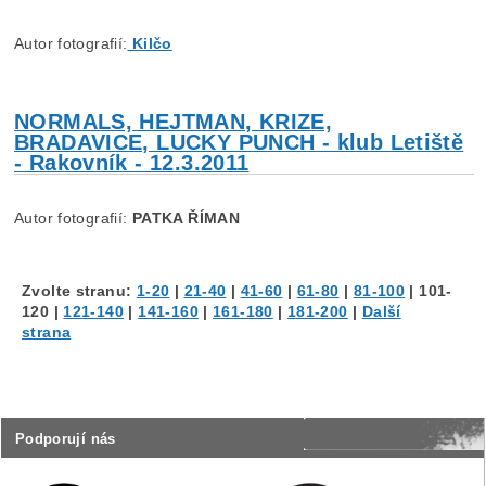
Autor fotografií:
Kilčo
NORMALS, HEJTMAN, KRIZE,
BRADAVICE, LUCKY PUNCH - klub Letiště
- Rakovník - 12.3.2011
Autor fotografií:
PATKA ŘÍMAN
Zvolte stranu:
1-20
|
21-40
|
41-60
|
61-80
|
81-100
|
101-
120
|
121-140
|
141-160
|
161-180
|
181-200
|
Další
strana
Podporují nás