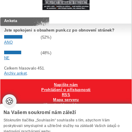
Anketa
Jste spokojeni s obsahem punk.cz po obnovení stránek?
(52%)
ANO
(48%)
NE
Celkem hlasovalo 451.
Archiv anket
.
Napište nám
Prohlášení o přístupnosti
RSS
🍪
Mapa serveru
Hlavni reklamní banner
Nastavení cookies
Na Vašem soukromí nám záleží
Stisknutím tlačítka „Souhlasím“ souhlasíte s tím, abychom Vám
Vytvořilo
Anawe
, provozuje Anawe a Špína
poskytovali smysluplné a užitečné služby na základě Vašich údajů o
sledování procházení webu.