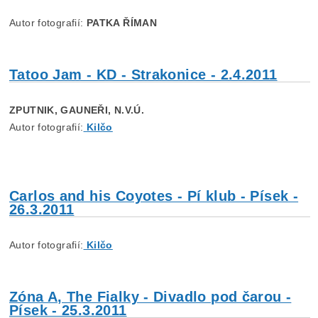
Autor fotografií:
PATKA ŘÍMAN
Tatoo Jam - KD - Strakonice - 2.4.2011
ZPUTNIK, GAUNEŘI, N.V.Ú.
Autor fotografií:
Kilčo
Carlos and his Coyotes - Pí klub - Písek -
26.3.2011
Autor fotografií:
Kilčo
Zóna A, The Fialky - Divadlo pod čarou -
Písek - 25.3.2011