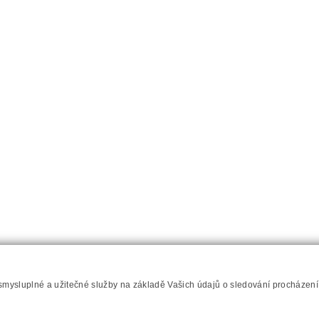
Napište nám
Prohlášení o přístupnosti
RSS
Mapa server
 smysluplné a užitečné služby na základě Vašich údajů o sledování procházen