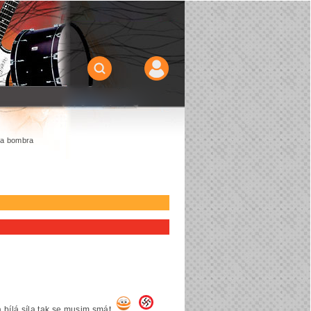
y a bombra
 bílá síla tak se musim smát