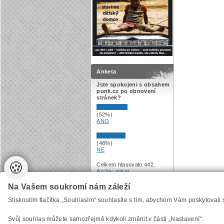
Anketa
Jste spokojeni s obsahem
punk.cz po obnovení
stránek?
(52%)
ANO
(48%)
NE
🍪
Celkem hlasovalo 442.
Archiv anket
.
Na Vašem soukromí nám záleží
Vytvořilo
Anawe
, provozuje Anawe a Špína
Stisknutím tlačítka „Souhlasím“ souhlasíte s tím, abychom Vám poskytovali
Svůj souhlas můžete samozřejmě kdykoli změnit v části „Nastavení“.