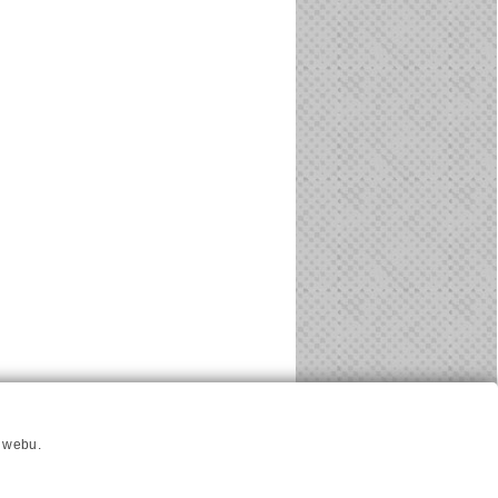
u
Hlavni reklamní banner
Nastavení cookies
í webu.