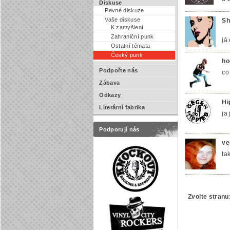
Diskuse
Pevné diskuze
Vaše diskuse
Sh
K zamyšlení
Zahraniční punk
já
Ostatní témata
Český punk
ho
Podpořte nás
co
Zábava
Odkazy
Hi
Literární fabrika
ja
Podporují nás
ve
ta
Zvolte stranu