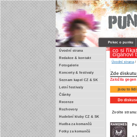
Pokec o punku
co si říka
Úvodní strana
ciganovi 
Redakce & kontakt
Úvodní strana
Fotogalerie
Koncerty & festivaly
Zde diskutu
Založila gegen
Seznam kapel CZ & SK
Letní festivaly
jsou to li
Články
Do diskuse
Recenze
Rozhovory
Zvolte stranu
Hudební kluby CZ & SK
Hudba za komančů
Ps
Fotky za komančů
a 