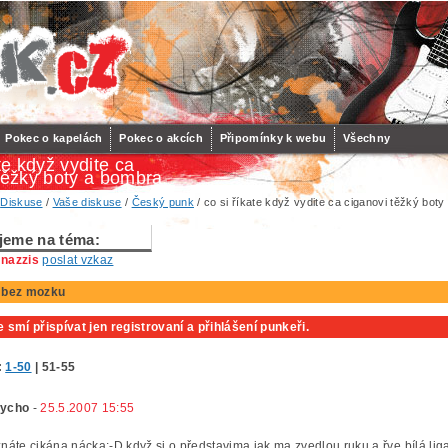
Pokec o kapelách
Pokec o akcích
Připomínky k webu
Všechny
te když vydite ca
těžký boty a bombra
/
Diskuse
/
Vaše diskuse
/
Český punk
/ co si říkate když vydite ca ciganovi těžký bot
jeme na téma:
 nazzis
poslat vzkaz
di bez mozku
 smí přispívat jen registrovaní a přihlášení punkeři.
:
1-50
|
51-55
ycho
-
25.5.2007 15:55
znáte cikána nácka:-D když si o představima jak ma zvedlou ruku a řve bílá liga