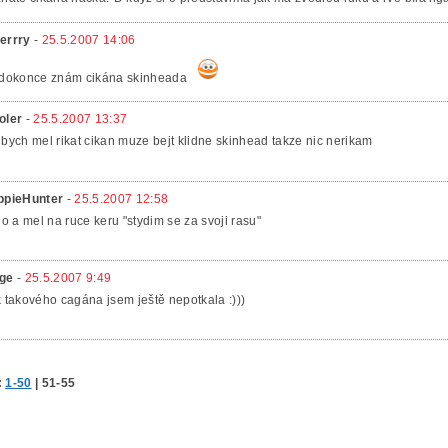
errry
-
25.5.2007 14:06
 dokonce znám cikána skinheada
oler
-
25.5.2007 13:37
 bych mel rikat cikan muze bejt klidne skinhead takze nic nerikam
ppieHunter
-
25.5.2007 12:58
 jo a mel na ruce keru "stydim se za svoji rasu"
ge
-
25.5.2007 9:49
k takového cagána jsem ještě nepotkala :)))
:
1-50
|
51-55