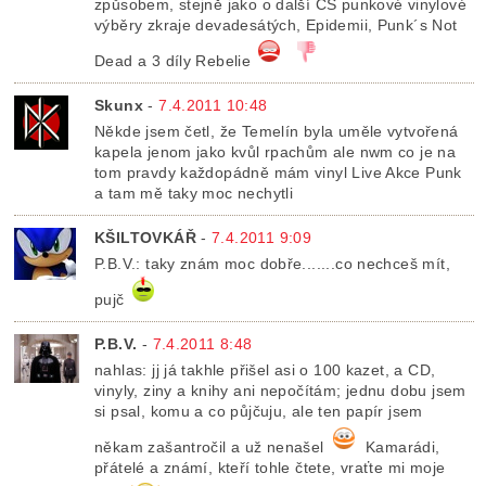
způsobem, stejně jako o další CS punkové vinylové
výběry zkraje devadesátých, Epidemii, Punk´s Not
Dead a 3 díly Rebelie
Skunx
-
7.4.2011 10:48
Někde jsem četl, že Temelín byla uměle vytvořená
kapela jenom jako kvůl rpachům ale nwm co je na
tom pravdy každopádně mám vinyl Live Akce Punk
a tam mě taky moc nechytli
KŠILTOVKÁŘ
-
7.4.2011 9:09
P.B.V.: taky znám moc dobře.......co nechceš mít,
pujč
P.B.V.
-
7.4.2011 8:48
nahlas: jj já takhle přišel asi o 100 kazet, a CD,
vinyly, ziny a knihy ani nepočítám; jednu dobu jsem
si psal, komu a co půjčuju, ale ten papír jsem
někam zašantročil a už nenašel
Kamarádi,
přátelé a známí, kteří tohle čtete, vraťte mi moje