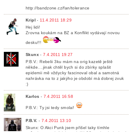
http://bandzone.cz/fan/tolerance
Kripl
-
11.4.2011 18:29
Hej lidi!
Zrovna koukám na BZ a Konflikt vydávají novou
desku!!!
Skunx
-
7.4.2011 19:27
P.B.V.: Rebelii 3ku mám na orig kazetě ještě
někde....jinak chtěl bych si do zbírky splašit
epidemii mě vždycky fascinoval obal a samotná
nahrávka na to z jakýho je období má dobrej zvuk
:)
Karlos
-
7.4.2011 16:58
P.B.V.: Ty jsi tedy smolař
P.B.V.
-
7.4.2011 13:10
Skunx: O Akci Punk jsem přišel taky tímhle