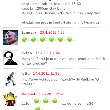
nekdo chtel zahrat, cas kolem 18.30...
kapelky : 200gm,Gay Band
Muzy,Curlies,Desord,SPD,Pivni pupek,Zlaty dest
kdyztak me prosim kontaktujte na info@smik.cz
Sanovak
-
20.4.2011 4:23
Evžen
-
18.4.2011 7:54
Medvěd: Jestli je to opravdu tvoje přání a potěší tě
to, tak proč ne?
lotta
-
17.4.2011 11:36
http://www.youtube.com/watch?v=PfRudkryo7Q
ZNÁTE?
Medvěd
-
15.4.2011 22:45
Evžen:
.... dej to sem ještě