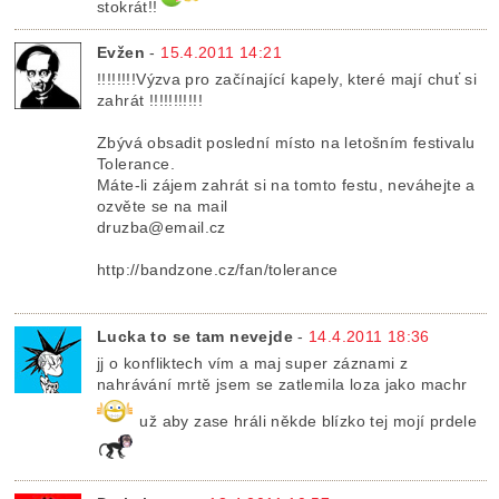
stokrát!!
Evžen
-
15.4.2011 14:21
!!!!!!!!Výzva pro začínající kapely, které mají chuť si
zahrát !!!!!!!!!!!
Zbývá obsadit poslední místo na letošním festivalu
Tolerance.
Máte-li zájem zahrát si na tomto festu, neváhejte a
ozvěte se na mail
druzba@email.cz
http://bandzone.cz/fan/tolerance
Lucka to se tam nevejde
-
14.4.2011 18:36
jj o konfliktech vím a maj super záznami z
nahrávání mrtě jsem se zatlemila loza jako machr
už aby zase hráli někde blízko tej mojí prdele