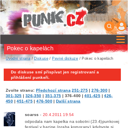
Pokec o kapelách
Úvodní strana
/
Diskuse
/
Pevné diskuze
/ Pokec o kapelách
Do diskuse smí přispívat jen registrovaní a
přihlášení punkeři.
Zvolte stranu:
Předchozí strana
251-275
|
276-300
|
301-325
|
326-350
|
351-375
|
376-400
|
401-425
|
426-
450
|
451-475
|
476-500
|
Další strana
soarss
-
20.4.2011 19:54
odpodala nam kapelka na sobotni (23.4)punkovej
festival v bazine (praha komorany) kdybyste si