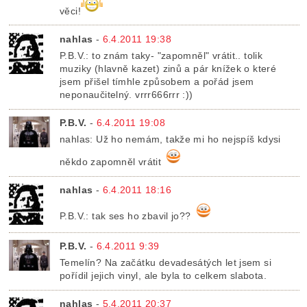
věci!
nahlas
-
6.4.2011 19:38
P.B.V.: to znám taky- "zapomněl" vrátit.. tolik
muziky (hlavně kazet) zinů a pár knížek o které
jsem přišel tímhle způsobem a pořád jsem
neponaučitelný. vrrr666rrr :))
P.B.V.
-
6.4.2011 19:08
nahlas: Už ho nemám, takže mi ho nejspíš kdysi
někdo zapomněl vrátit
nahlas
-
6.4.2011 18:16
P.B.V.: tak ses ho zbavil jo??
P.B.V.
-
6.4.2011 9:39
Temelín? Na začátku devadesátých let jsem si
pořídil jejich vinyl, ale byla to celkem slabota.
nahlas
-
5.4.2011 20:37