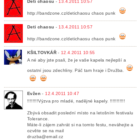
Deti chaosu
-
13.4.2011 10:57
http://bandzone.cz/detichaosu chaos punk
Deti chaosu
-
13.4.2011 10:57
http://bandzone.cz/detichaosu chaos punk
KŠILTOVKÁŘ
-
12.4.2011 10:55
A né aby jste psali, že je vaše kapela nejlepší a
ostatní jsou zdechliny. Páč tam hraje i Družba.
Evžen
-
12.4.2011 10:47
!!!!!!!!Výzva pro mladé, nadějné kapely. !!!!!!!!!!!
Zbývá obsadit poslední místo na letošním festivalu
Tolerance.
Máte-li zájem zahrát si na tomto festu, neváhejte a
ozvěte se na mail
druzba@email.cz