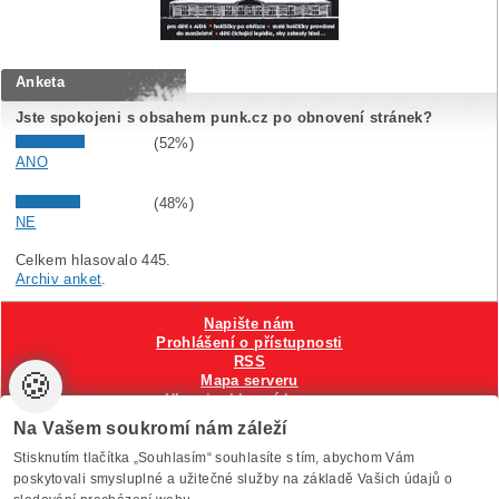
Anketa
Jste spokojeni s obsahem punk.cz po obnovení stránek?
(52%)
ANO
(48%)
NE
Celkem hlasovalo 445.
Archiv anket
.
Napište nám
Prohlášení o přístupnosti
RSS
🍪
Mapa serveru
Hlavni reklamní banner
Nastavení cookies
Na Vašem soukromí nám záleží
Stisknutím tlačítka „Souhlasím“ souhlasíte s tím, abychom Vám
Vytvořilo
Anawe
, provozuje Anawe a Špína
poskytovali smysluplné a užitečné služby na základě Vašich údajů o