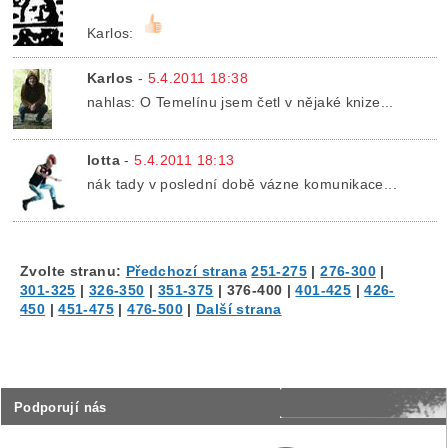
Karlos:
Karlos
-
5.4.2011 18:38
nahlas: O Temelínu jsem četl v nějaké knize...
lotta
-
5.4.2011 18:13
nák tady v poslední době vázne komunikace...
Zvolte stranu:
Předchozí strana
251-275
|
276-300
|
301-325
|
326-350
|
351-375
|
376-400
|
401-425
|
426-
450
|
451-475
|
476-500
|
Další strana
Podporují nás