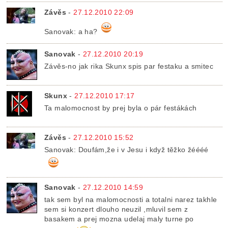
Závěs
-
27.12.2010 22:09
Sanovak: a ha?
Sanovak
-
27.12.2010 20:19
Závěs-no jak rika Skunx spis par festaku a smitec
Skunx
-
27.12.2010 17:17
Ta malomocnost by prej byla o pár festákách
Závěs
-
27.12.2010 15:52
Sanovak: Doufám,že i v Jesu i když těžko žéééé
Sanovak
-
27.12.2010 14:59
tak sem byl na malomocnosti a totalni narez takhle
sem si konzert dlouho neuzil ,mluvil sem z
basakem a prej mozna udelaj maly turne po