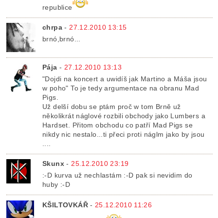
republice
chrpa
-
27.12.2010 13:15
brnó,brnó...
Pája
-
27.12.2010 13:13
"Dojdi na koncert a uwidíš jak Martino a Máša jsou
w poho" To je tedy argumentace na obranu Mad
Pigs.
Už delší dobu se ptám proč w tom Brně už
několikrát náglové rozbili obchody jako Lumbers a
Hardset. Přitom obchodu co patří Mad Pigs se
nikdy nic nestalo...ti přeci proti náglm jako by jsou
....
Skunx
-
25.12.2010 23:19
:-D kurva už nechlastám :-D pak si nevidim do
huby :-D
KŠILTOVKÁŘ
-
25.12.2010 11:26