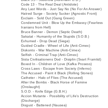
Code 13 - The Real Deal (Antidote)
Any Last Words - Just Say No (No For An Answer)
Hatred Surge - Society Sucker (Agnostic Front)
Exclaim - Sold Out (Gang Green)
Condemned Unit - Blow Up the Embassy (Fearless
Iranians from Hell)
Bruce Banner - Demon (Septic Death)
Sakatat - Humanity of the Stupids (S.O.B.)
Exhumed - Drop Dead (Siege)
Guided Cradle - Wheel of Life (Anti-Cimex)
Diskonto - War Machine (Anti-Cimex)
Selfish - Criminal Trap (Anti-Cimex)
Sista Civilisationens Dod - Disiplin (Svart Framtid)
Boxed In - Children of Love (Kafka Prosess)
Cross Laws - Escape from Society (Inferno)
The Accused - Paint it Black (Rolling Stones)
Catheter - Halo of Flies (The Accused)
After the Bombs - Black Horse of Famine
(Onslaught)
S.O.D. - Knife Edge (G.B.H.)
Accion Mutante - Possibility of Life's Destruction
(Discharge)
Disgust - Battened (Nausea)