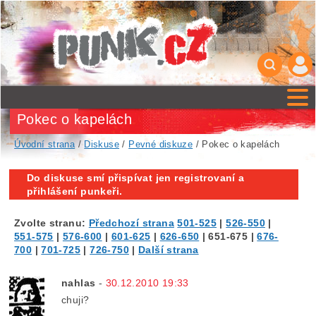
Pokec o kapelách
Úvodní strana
/
Diskuse
/
Pevné diskuze
/ Pokec o kapelách
Do diskuse smí přispívat jen registrovaní a
přihlášení punkeři.
Zvolte stranu:
Předchozí strana
501-525
|
526-550
|
551-575
|
576-600
|
601-625
|
626-650
|
651-675
|
676-
700
|
701-725
|
726-750
|
Další strana
nahlas
-
30.12.2010 19:33
chuji?