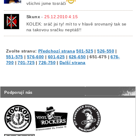
všichni jsme tosráči
Skunx
-
25.12.2010 4:15
KOLEK: sráč jsi ty! mít to v hlavě srovnaný tak se
na takovou sračku neptáš!!
Zvolte stranu:
Předchozí strana
501-525
|
526-550
|
551-575
|
576-600
|
601-625
|
626-650
|
651-675
|
676-
700
|
701-725
|
726-750
|
Další strana
Podporují nás