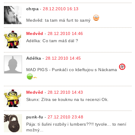
chrpa
-
28.12.2010 16:13
Medvěd: ta tam má furt to samý
Medvěd
-
28.12.2010 14:46
Adélka: Co tam máš dál ?
Adélka
-
28.12.2010 14:45
MAD PIGS - Punkáči co kšeftujou s Náckama
Medvěd
-
28.12.2010 14:43
Skunx: Zítra se kouknu na tu recenzi Ok.
punk-fu
-
27.12.2010 23:48
Pája: ti šulini rozbily i lumbers??!! tyvole... to není
možný...