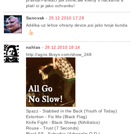
pravda!Pankáčí jak svině,ale kšefty s náckama a
platí si je jako ochranku!
Sanovak
-
29.12.2010 17:28
Adélka-uz lehce ohrany devce,asi jako tvoje kunda
nahlas
-
28.12.2010 18:14
http://agns.libsyn.com/show_248
Spazz - Stabbed in the Back (Youth of Today)
Extortion - Fix Me (Black Flag)
Knife Fight - Black Sheep (Nihilistics)
Rouse - Trust (7 Seconds)
Black SS - Suburbia (Adrenalin O.D.)