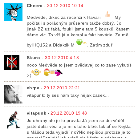
Cheero
-
30.12.2010 10:14
Medvěde, díkec za recenzi k Havárii
My
počítali s pořádným průserem,takže dobrý. Jo,
jinak BZ už faká, foukli jsme tam 5 kousků, časem
dáme víc. To víš,já a kompl = fakt havárie. Za mě
byli IQ152 a Didaktik M
. Zatím zduř
Skunx
-
30.12.2010 4:13
nooo Medvěde to jsem zvědavej co to zase vykutíš
:-)
chrpa
-
29.12.2010 22:21
vitapunk: ty ses nám taky nějak zasek...
vitapunk
-
29.12.2010 19:48
Jo ohraný,ale je to pravda.Já jsem se dozvěděl
ještě další věci a je mi s toho blbě.Tak ať se Kejkla
s Mášou teda vyjadří no?Nic nepíšou,protože je to