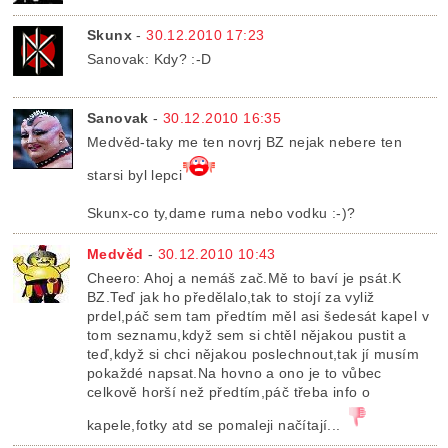
Skunx
-
30.12.2010 17:23
Sanovak: Kdy? :-D
Sanovak
-
30.12.2010 16:35
Medvěd-taky me ten novrj BZ nejak nebere ten
starsi byl lepci
Skunx-co ty,dame ruma nebo vodku :-)?
Medvěd
-
30.12.2010 10:43
Cheero: Ahoj a nemáš zač.Mě to baví je psát.K
BZ.Teď jak ho předělalo,tak to stojí za vyliž
prdel,páč sem tam předtím měl asi šedesát kapel v
tom seznamu,když sem si chtěl nějakou pustit a
teď,když si chci nějakou poslechnout,tak jí musím
pokaždé napsat.Na hovno a ono je to vůbec
celkově horší než předtím,páč třeba info o
kapele,fotky atd se pomaleji načítají...