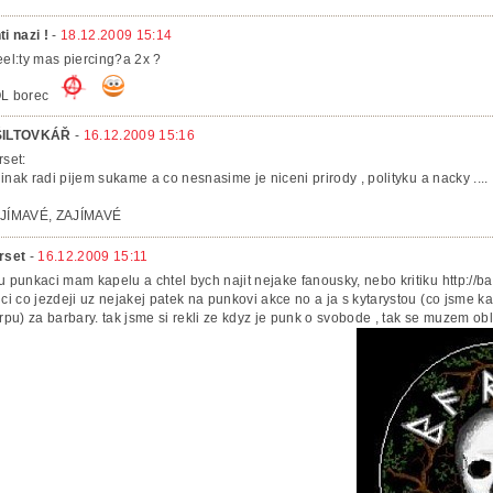
ti nazi !
-
18.12.2009 15:14
eel:ty mas piercing?a 2x ?
L borec
ŠILTOVKÁŘ
-
16.12.2009 15:16
rset:
..jinak radi pijem sukame a co nesnasime je niceni prirody , polityku a nacky ....
JÍMAVÉ, ZAJÍMAVÉ
rset
-
16.12.2009 15:11
u punkaci mam kapelu a chtel bych najit nejake fanousky, nebo kritiku http://b
uci co jezdeji uz nejakej patek na punkovi akce no a ja s kytarystou (co jsme k
arpu) za barbary. tak jsme si rekli ze kdyz je punk o svobode , tak se muzem obl