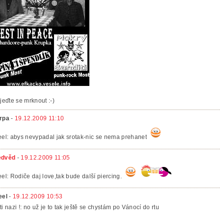
ijeďte se mrknout :-)
rpa
-
19.12.2009 11:10
eel: abys nevypadal jak srotak-nic se nema prehanet
dvěd
-
19.12.2009 11:05
eel: Rodiče daj love,tak bude další piercing.
eel
-
19.12.2009 10:53
ti nazi !: no už je to tak ještě se chystám po Vánocí do rtu