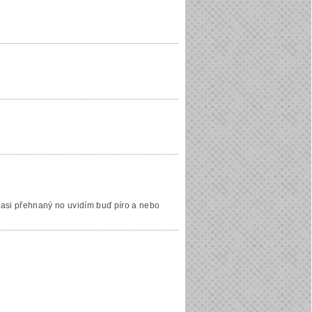
de asi přehnaný no uvidím buď píro a nebo