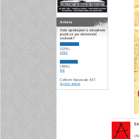
Anketa
Jste spokojeni s obsahem
punk.cz po obnovení
stránek?
(52%)
ANO
(48%)
NE
Celkem hlasovalo 437.
Archiv anket
.
St
ch