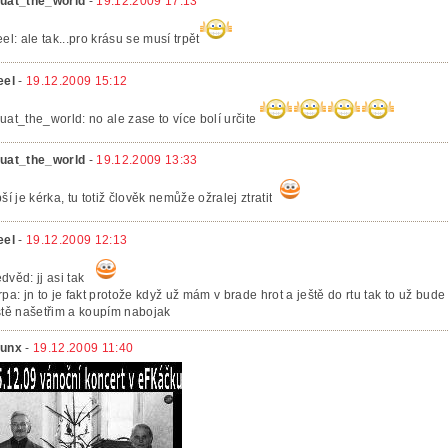
uat_the_world
-
19.12.2009 17:13
eel: ale tak...pro krásu se musí trpět
eel
-
19.12.2009 15:12
uat_the_world: no ale zase to více bolí určite
uat_the_world
-
19.12.2009 13:33
pší je kérka, tu totiž člověk nemůže ožralej ztratit
eel
-
19.12.2009 12:13
dvěd: jj asi tak
rpa: jn to je fakt protože když už mám v brade hrot a ještě do rtu tak to už bu
ště našetřim a koupím nabojak
unx
-
19.12.2009 11:40