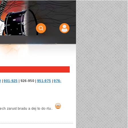
0
|
901-925
|
926-950
|
951-975
|
976-
ech zarust bradu a dej to do rtu..