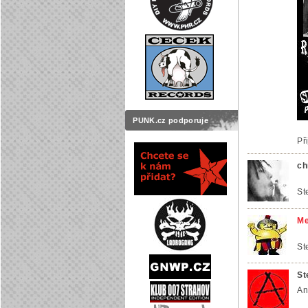
PUNK.cz podporuje
Př
ch
St
Me
St
St
An