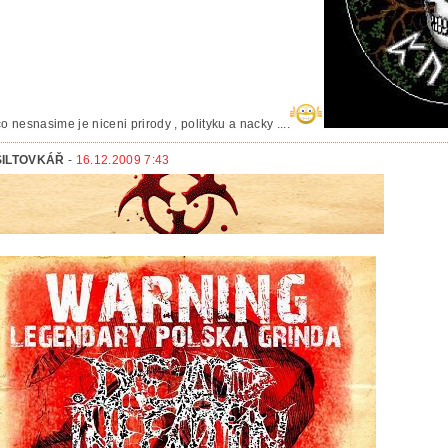
co nesnasime je niceni prirody , polityku a nacky ....
ŠILTOVKÁŘ
-
16.12.2009 7:43