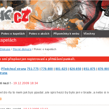
Pokec o kapelách
Pokec o akcích
Připomínky k webu
Všechny
kapelách
/
Diskuse
/
Pevné diskuze
/ Pokec o kapelách
 smí přispívat jen registrovaní a přihlášení punkeři.
:
Předchozí strana
751-775
|
776-800
|
801-825
|
826-850
|
851-875
|
876-90
strana
ti nazi !
-
19.12.2009 18:34
eel:do rtu to nwm jak bys ypadal..ale spis hezci by bylo jen v brade..a nebo si n