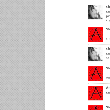
ch
St
pi
i t
St
ch
ch
St
se
St
An
An
St
St