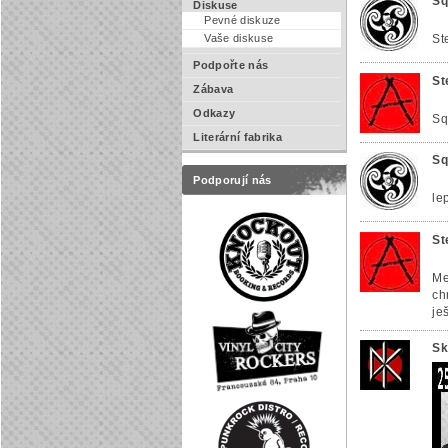
Sq
Diskuse
Pevné diskuze
Vaše diskuse
St
Podpořte nás
St
Zábava
Odkazy
Sq
Literární fabrika
Sq
Podporují nás
le
St
Me
ch
je
Sk