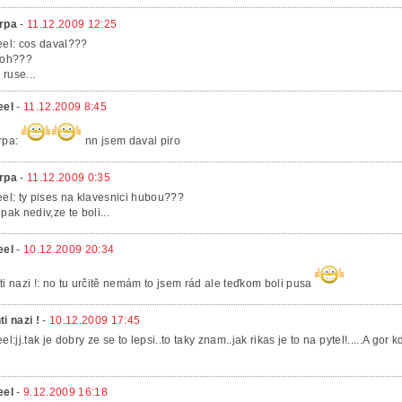
rpa
-
11.12.2009 12:25
eel: cos daval???
roh???
y ruse...
eel
-
11.12.2009 8:45
rpa:
nn jsem daval piro
rpa
-
11.12.2009 0:35
eel: ty pises na klavesnici hubou???
 pak nediv,ze te boli...
eel
-
10.12.2009 20:34
ti nazi !: no tu určitě nemám to jsem rád ale teďkom boli pusa
ti nazi !
-
10.12.2009 17:45
eel:jj.tak je dobry ze se to lepsi..to taky znam..jak rikas je to na pytel!.....A gor 
eel
-
9.12.2009 16:18