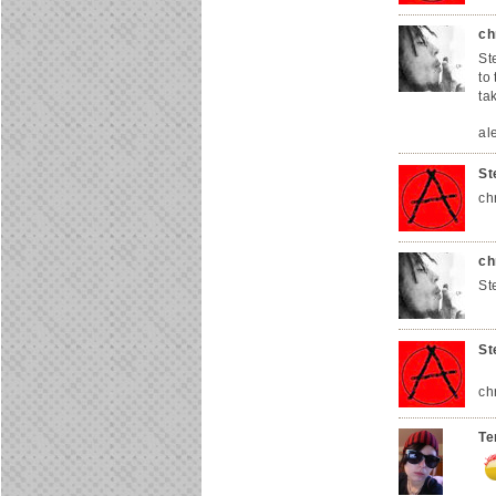
ch
St
to 
ta
ale
St
ch
ch
Ste
St
ch
Te