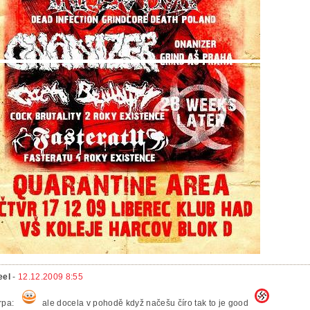
eel
-
12.12.2009 8:55
rpa:
ale docela v pohodě když načešu číro tak to je good