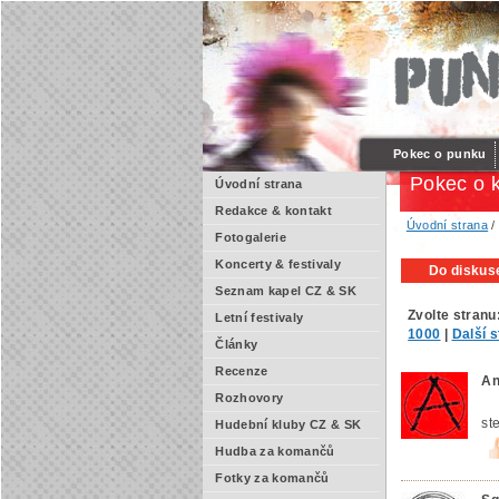
Pokec o punku
Pokec o 
Úvodní strana
Redakce & kontakt
Úvodní strana
Fotogalerie
Koncerty & festivaly
Do diskuse
Seznam kapel CZ & SK
Zvolte stranu
Letní festivaly
1000
|
Další 
Články
Recenze
An
Rozhovory
st
Hudební kluby CZ & SK
Hudba za komančů
Fotky za komančů