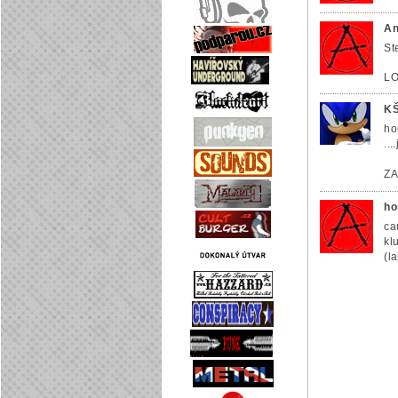
An
St
LO
K
ho
..
ZA
ho
ca
kl
(l