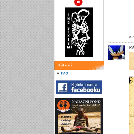
a 
K
Užitečné
FAQ