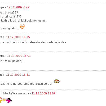
rpa
-
12.12.2009 6:27
eel: brada???
ti vrtali celist???
k takhle krasnej fakt bejt nemusim...
 proti gustu...
eel
-
11.12.2009 16:15
rpa: no to obočí tolik nebolelo ale brada to je děs
rpa
-
11.12.2009 16:01
el: to mi povidej...
eel
-
11.12.2009 15:41
rpa: no jo no pearsing pro krásu se trpí
rinkha.k@seznam.cz
-
11.12.2009 13:07