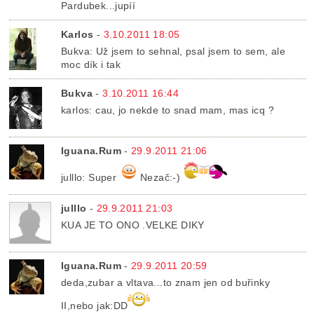
Pardubek...jupíí
Karlos
-
3.10.2011 18:05
Bukva: Už jsem to sehnal, psal jsem to sem, ale
moc dík i tak
Bukva
-
3.10.2011 16:44
karlos: cau, jo nekde to snad mam, mas icq ?
Iguana.Rum
-
29.9.2011 21:06
julllo: Super
Nezač:-)
julllo
-
29.9.2011 21:03
KUA JE TO ONO .VELKE DIKY
Iguana.Rum
-
29.9.2011 20:59
deda,zubar a vltava...to znam jen od buřinky
II,nebo jak:DD