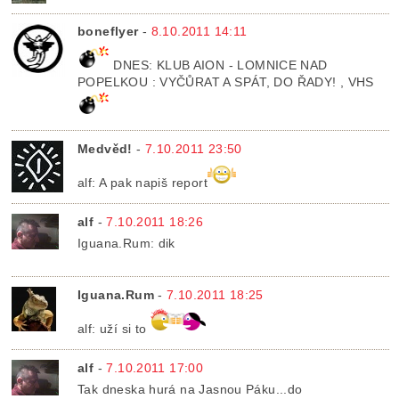
boneflyer
-
8.10.2011 14:11
DNES: KLUB AION - LOMNICE NAD
POPELKOU : VYČŮRAT A SPÁT, DO ŘADY! , VHS
Medvěd!
-
7.10.2011 23:50
alf: A pak napiš report
alf
-
7.10.2011 18:26
Iguana.Rum: dik
Iguana.Rum
-
7.10.2011 18:25
alf: uží si to
alf
-
7.10.2011 17:00
Tak dneska hurá na Jasnou Páku...do