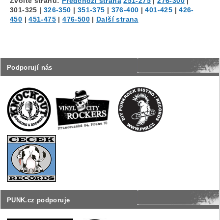
Zvolte stranu:
Předchozí strana
251-275
|
276-300
|
301-325
|
326-350
|
351-375
|
376-400
|
401-425
|
426-
450
|
451-475
|
476-500
|
Další strana
Podporují nás
PUNK.cz podporuje