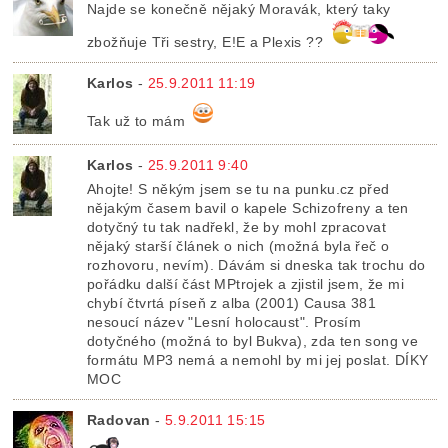
Najde se konečně nějaký Moravák, který taky
zbožňuje Tři sestry, E!E a Plexis ??
Karlos
-
25.9.2011 11:19
Tak už to mám
Karlos
-
25.9.2011 9:40
Ahojte! S někým jsem se tu na punku.cz před
nějakým časem bavil o kapele Schizofreny a ten
dotyčný tu tak nadřekl, že by mohl zpracovat
nějaký starší článek o nich (možná byla řeč o
rozhovoru, nevím). Dávám si dneska tak trochu do
pořádku další část MPtrojek a zjistil jsem, že mi
chybí čtvrtá píseň z alba (2001) Causa 381
nesoucí název "Lesní holocaust". Prosím
dotyčného (možná to byl Bukva), zda ten song ve
formátu MP3 nemá a nemohl by mi jej poslat. DÍKY
MOC
Radovan
-
5.9.2011 15:15