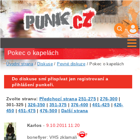
Pokec o kapelách
Úvodní strana
/
Diskuse
/
Pevné diskuze
/ Pokec o kapelách
Do diskuse smí přispívat jen registrovaní a
přihlášení punkeři.
Zvolte stranu:
Předchozí strana
251-275
|
276-300
|
301-325
|
326-350
|
351-375
|
376-400
|
401-425
|
426-
450
|
451-475
|
476-500
|
Další strana
Karlos
-
9.10.2011 11:20
boneflyer: VHS zklamali