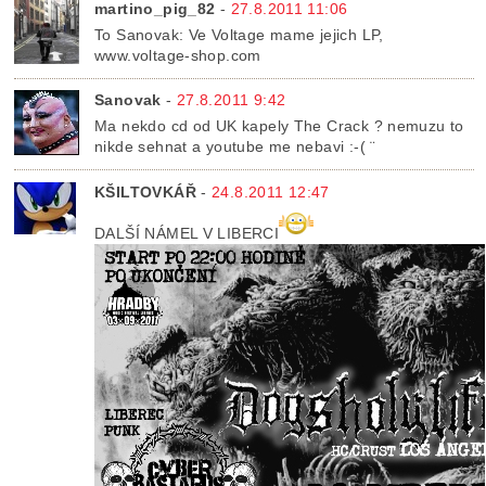
martino_pig_82
-
27.8.2011 11:06
To Sanovak: Ve Voltage mame jejich LP,
www.voltage-shop.com
Sanovak
-
27.8.2011 9:42
Ma nekdo cd od UK kapely The Crack ? nemuzu to
nikde sehnat a youtube me nebavi :-( ¨
KŠILTOVKÁŘ
-
24.8.2011 12:47
DALŠÍ NÁMEL V LIBERCI