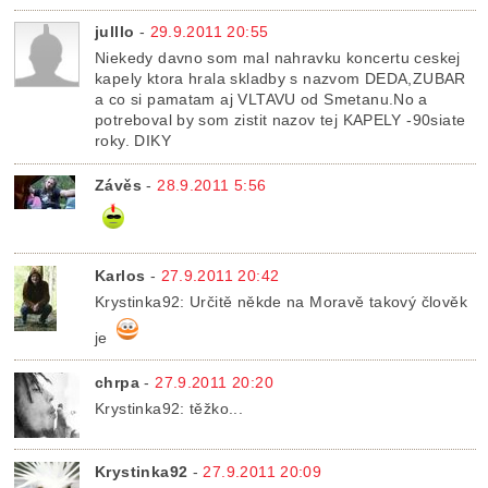
julllo
-
29.9.2011 20:55
Niekedy davno som mal nahravku koncertu ceskej
kapely ktora hrala skladby s nazvom DEDA,ZUBAR
a co si pamatam aj VLTAVU od Smetanu.No a
potreboval by som zistit nazov tej KAPELY -90siate
roky. DIKY
Závěs
-
28.9.2011 5:56
Karlos
-
27.9.2011 20:42
Krystinka92: Určitě někde na Moravě takový člověk
je
chrpa
-
27.9.2011 20:20
Krystinka92: těžko...
Krystinka92
-
27.9.2011 20:09