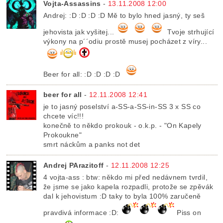
Vojta-Assassins
-
13.11.2008 12:00
Andrej: :D :D :D :D Mě to bylo hned jasný, ty seš
jehovista jak vyšitej...
Tvoje strhující
výkony na p´´odiu prostě musej pocházet z víry...
Beer for all: :D :D :D :D
beer for all
-
12.11.2008 12:41
je to jasný poselství a-SS-a-SS-in-SS 3 x SS co
chcete víc!!!
konečně to někdo prokouk - o.k.p. - "On Kapely
Prokoukne"
smrt náckům a panks not det
Andrej PArazitoff
-
12.11.2008 12:25
4 vojta-ass : btw: někdo mi před nedávnem tvrdil,
že jsme se jako kapela rozpadli, protože se zpěvák
dal k jehovistum :D taky to byla 100% zaručeně
pravdivá informace :D:
Piss on