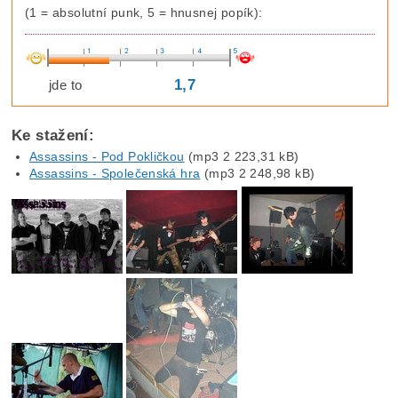
(1 = absolutní punk, 5 = hnusnej popík):
1,7
jde to
Ke stažení:
Assassins - Pod Pokličkou
(mp3 2 223,31 kB)
Assassins - Společenská hra
(mp3 2 248,98 kB)