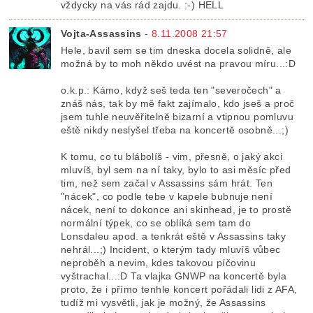
vždycky na vás rád zajdu. :-) HELL
Vojta-Assassins
-
8.11.2008 21:57
Hele, bavil sem se tim dneska docela solidně, ale
možná by to moh někdo uvést na pravou míru...:D
o.k.p.: Kámo, když seš teda ten "severočech" a
znáš nás, tak by mě fakt zajímalo, kdo jseš a proč
jsem tuhle neuvěřitelně bizarní a vtipnou pomluvu
eště nikdy neslyšel třeba na koncertě osobně...;)
K tomu, co tu blábolíš - vim, přesně, o jaký akci
mluvíš, byl sem na ní taky, bylo to asi měsíc před
tim, než sem začal v Assassins sám hrát. Ten
"nácek", co podle tebe v kapele bubnuje není
nácek, není to dokonce ani skinhead, je to prostě
normální týpek, co se oblíká sem tam do
Lonsdaleu apod. a tenkrát eště v Assassins taky
nehrál...;) Incident, o kterým tady mluvíš vůbec
neproběh a nevim, kdes takovou píčovinu
vyštrachal...:D Ta vlajka GNWP na koncertě byla
proto, že i přímo tenhle koncert pořádali lidi z AFA,
tudíž mi vysvětli, jak je možný, že Assassins