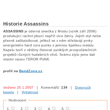
Historie Assassins
ASSASSINS
je úderná smečka z Mostu (vznik září 2006)
produkující rachot jdoucí napříč více žánry. Jejich styl nelze
přesně zaškatulkovat, jelikož se v něm střetávájí prvky
energického hard core punku s jemnou špetkou metalu.
Kapelu tvoří z většiny členové zaniklých prvopočátečních
projektů různých hudebních vlivů. Svému stylu jsme dali
vlastní název TEROR PUNK.
profil na
BandZone.cz
vloženo 25.1.2007
| Komentářů:
134
|
Doporučit
kapelu
|
Vytisknout
Hodnocení
1.
2.
3.
4.
5.