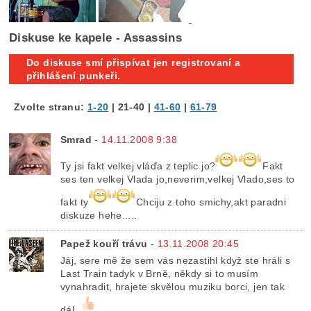
Diskuse ke kapele - Assassins
Do diskuse smí přispívat jen registrovaní a
přihlášení punkeři.
Zvolte stranu:
1-20
|
21-40
|
41-60
|
61-79
Smrad
-
14.11.2008 9:38
Ty jsi fakt velkej vláďa z teplic jo?
Fakt
ses ten velkej Vlada jo,neverim,velkej Vlado,ses to
fakt ty
Chciju z toho smichy,akt paradni
diskuze hehe.....
Papež kouří trávu
-
13.11.2008 20:45
Jáj, sere mě že sem vás nezastihl když ste hráli s
Last Train tadyk v Brně, někdy si to musím
vynahradit, hrajete skvělou muziku borci, jen tak
dál