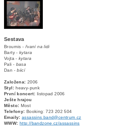
Sestava
Broumis -
řvaní na lidi
Barty -
kytara
Vojta -
kytara
Pali -
basa
Dan -
biicí
Založena:
2006
Styl:
heavy-punk
První koncert:
listopad 2006
Ješte hrajou
Město:
Most
Telefony:
Booking: 723 202 504
Emaily:
assassins.band@centrum.cz
WWW:
http://bandzone.cz/assassins