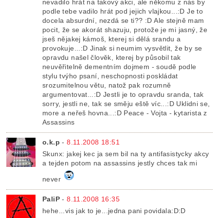
nevadilo hrát na takový akci, ale někomu z nás by
podle tebe vadilo hrát pod jejich vlajkou...:D Je to
docela absurdní, nezdá se ti?? :D Ale stejně mam
pocit, že se akorát shazuju, protože je mi jasný, že
jseš nějakej kámoš, kterej si dělá srandu a
provokuje...:D Jinak si neumim vysvětlit, že by se
opravdu našel člověk, kterej by působil tak
neuvěřitelně dementním dojmem - soudě podle
stylu tvýho psaní, neschopnosti poskládat
srozumitelnou větu, natož pak rozumně
argumentovat...:D Jestli je to opravdu sranda, tak
sorry, jestli ne, tak se směju eště víc...:D Uklidni se,
more a neřeš hovna...:D Peace - Vojta - kytarista z
Assassins
o.k.p
-
8.11.2008 18:51
Skunx: jakej kec ja sem bil na ty antifasistycky akcy
a tejden potom na assassins jestly chces tak mi
never
PaliP
-
8.11.2008 16:35
hehe...vis jak to je...jedna pani povidala:D:D