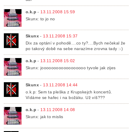
o.k.p
-
13.11.2008 15:59
Skunx: to jo no
Skunx
-
13.11.2008 15:37
Dix za optání v pohodě....co ty?....Bych nečekal že
po takový době na sebe narazíme zrovna tady :-)
o.k.p
-
13.11.2008 15:02
Skunx: joooooooooooooooooo tyvole jak zijes
Skunx
-
13.11.2008 14:44
o.k.p: Sem ta pleška z Krupskejch koncertů.
Vídáme se hafec i na božáku. Už víš???
o.k.p
-
13.11.2008 14:08
Skunx: jak to mislis