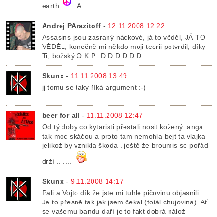
earth
A.
Andrej PArazitoff
-
12.11.2008 12:22
Assasins jsou zasraný náckové, já to věděl, JÁ TO
VĚDĚL, konečně mi někdo moji teorii potvrdil, díky
Ti, božský O.K.P. :D:D:D:D:D:D
Skunx
-
11.11.2008 13:49
jj tomu se taky říká argument :-)
beer for all
-
11.11.2008 12:47
Od tý doby co kytaristi přestali nosit kožený tanga
tak moc skáčou a proto tam nemohla bejt ta vlajka
jelikož by vznikla škoda . ještě že broumis se pořád
drží .......
Skunx
-
9.11.2008 14:17
Pali a Vojto dík že jste mi tuhle pičovinu objasnili.
Je to přesně tak jak jsem čekal (totál chujovina). Ať
se vašemu bandu daří je to fakt dobrá nálož