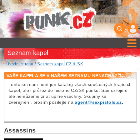
Seznam kapel
Úvodní strana
/
Seznam kapel CZ & SK
VAŠE KAPELA SE V NAŠEM SEZNAMU NENACHÁZÍ?
Tento seznam není jen katalog všech současných hrajících
kapel, ale i průřez do historie CZ/SK punku. Samozřejmě
ale nemůžeme znát úplně všechny. Skupiny ke
zveřejnění, prosím posílejte na
agent@sexpistols.cz
.
Assassins