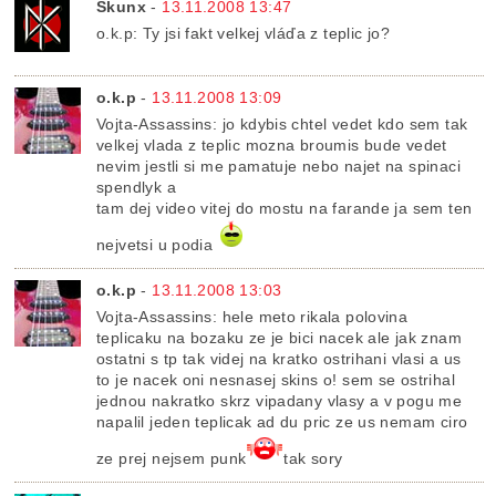
Skunx
-
13.11.2008 13:47
o.k.p: Ty jsi fakt velkej vláďa z teplic jo?
o.k.p
-
13.11.2008 13:09
Vojta-Assassins: jo kdybis chtel vedet kdo sem tak
velkej vlada z teplic mozna broumis bude vedet
nevim jestli si me pamatuje nebo najet na spinaci
spendlyk a
tam dej video vitej do mostu na farande ja sem ten
nejvetsi u podia
o.k.p
-
13.11.2008 13:03
Vojta-Assassins: hele meto rikala polovina
teplicaku na bozaku ze je bici nacek ale jak znam
ostatni s tp tak videj na kratko ostrihani vlasi a us
to je nacek oni nesnasej skins o! sem se ostrihal
jednou nakratko skrz vipadany vlasy a v pogu me
napalil jeden teplicak ad du pric ze us nemam ciro
ze prej nejsem punk
tak sory