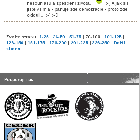
nesouhlasu a zpestření života...
;-) A jak sis
jistě všimla - panuje zde demokracie - proto zde
oxiduji... ;-) :-D
Zvolte stranu:
1-25
|
26-50
|
51-75
|
76-100
|
101-125
|
126-150
|
151-175
|
176-200
|
201-225
|
226-250
|
Další
strana
Podporují nás