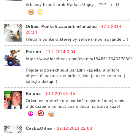
hřbitovy hledat hrob Radola Gajdy... ??? ;-) :-D
Orlice: Punkeři.zasraní.mě.mažou
-
17.1.2014
20:14
Hledám punkera kterej by šel se mnou na rande... !
Patriott
-
11.1.2014 0:04
https://www.facebook.com/events/194861764037030/
Pojdte si poslechnout parádní kapelku a přitom
objevit či poznat kus prdele, kde je akce konána :)
sdílejte děkuji :)
Kaluna
-
10.1.2014 9:45
Orlice.cz: protože my pankáči nejsme žádný rasisti
a dokážeme pomoct bez ohledu na barvu kůže!
Česká.Orlice
-
29.12.2013 22:08