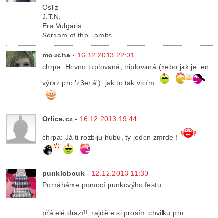
Osliz
J.T.N.
Era Vulgaris
Scream of the Lambs
moucha
-
16.12.2013 22:01
chrpa: Hovno tuplovaná, triplovaná (nebo jak je ten
výraz pro 'z3ená'), jak to tak vidím
Orlice.cz
-
16.12.2013 19:44
chrpa: Já ti rozbiju hubu, ty jeden zmrde !
punklobouk
-
12.12.2013 11:30
Pomáháme pomocí punkovýho festu
přátelé drazí!! najděte si prosím chvilku pro