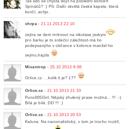
Tak kdo se chystá dojít na poslední koncert
Spínáčů? :) PS: Další skvělá česká kapela, která
končí, achjo..
chrpa
-
21.11.2013 22:10
zejtra se dem mrknout na nikolase jeskyni
pro barku je to srdeční záležitost-má ho
podepsanýho v občance v kolonce manžel-ho
sejmu,hajzla
Misantrop
-
25.10.2013 8:08
Orlice.cz: ...kolik ti je? 17?
Orlice.cz
-
21.10.2013 21:33
Punx005Girl: Nějaký zhulený prase možná... !!! :-)
Bílá je bílá :DD !!! :)
Orlice.cz
-
21.10.2013 20:53
Kaluna: Na nacionalistický, v tom je trochu rozdíl,