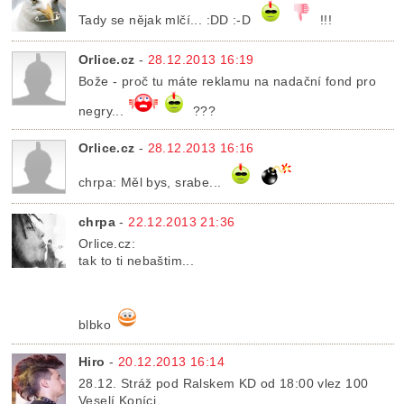
Tady se nějak mlčí... :DD :-D
!!!
Orlice.cz
-
28.12.2013 16:19
Bože - proč tu máte reklamu na nadační fond pro
negry...
???
Orlice.cz
-
28.12.2013 16:16
chrpa: Měl bys, srabe...
chrpa
-
22.12.2013 21:36
Orlice.cz:
tak to ti nebaštim...
blbko
Hiro
-
20.12.2013 16:14
28.12. Stráž pod Ralskem KD od 18:00 vlez 100
Veselí Koníci