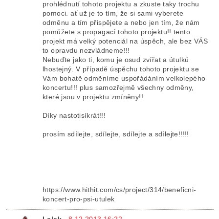
prohlédnutí tohoto projektu a zkuste taky trochu
pomoci. ať už je to tím, že si sami vyberete
odměnu a tím přispějete a nebo jen tím, že nám
pomůžete s propagací tohoto projektu!! tento
projekt má velký potenciál na úspěch, ale bez VÁS
to opravdu nezvládneme!!!
Nebuďte jako ti, komu je osud zvířat a útulků
lhostejný. V případě úspěchu tohoto projektu se
Vám bohatě odměníme uspořádáním velkolepého
koncertu!!! plus samozřejmě všechny odměny,
které jsou v projektu zmíněny!!
Díky nastotisíkrát!!!
prosím sdílejte, sdílejte, sdílejte a sdílejte!!!!!
https://www.hithit.com/cs/project/314/beneficni-
koncert-pro-psi-utulek