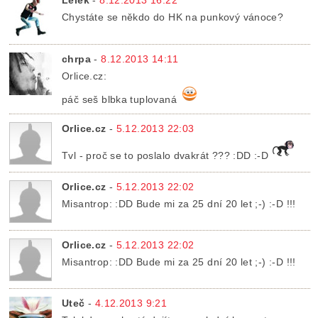
Lelek
-
8.12.2013 16:22
Chystáte se někdo do HK na punkový vánoce?
chrpa
-
8.12.2013 14:11
Orlice.cz:
páč seš blbka tuplovaná
Orlice.cz
-
5.12.2013 22:03
Tvl - proč se to poslalo dvakrát ??? :DD :-D
Orlice.cz
-
5.12.2013 22:02
Misantrop: :DD Bude mi za 25 dní 20 let ;-) :-D !!!
Orlice.cz
-
5.12.2013 22:02
Misantrop: :DD Bude mi za 25 dní 20 let ;-) :-D !!!
Uteč
-
4.12.2013 9:21