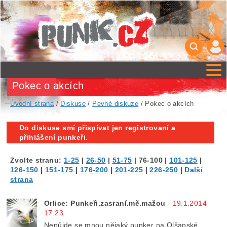
Pokec o akcích
Úvodní strana
/
Diskuse
/
Pevné diskuze
/ Pokec o akcích
Do diskuse smí přispívat jen registrovaní a
přihlášení punkeři.
Zvolte stranu:
1-25
|
26-50
|
51-75
|
76-100
|
101-125
|
126-150
|
151-175
|
176-200
|
201-225
|
226-250
|
Další
strana
Orlice: Punkeři.zasraní.mě.mažou
-
19.1.2014
17:23
Nepůjde se mnou nějaký punker na Olšanské