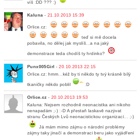
víš :DD ??? :)
Kaluna
-
21.10.2013 15:39
Orlice.cz:
teď si mě docela
pobavila, no dělej jak myslíš...a na jaký
demonstrace teda chodíš ty hrdinko?
Punx005Girl
-
20.10.2013 22:15
Orlice.cz: hmm...kéž by ti někdo ty tvý krásně bílý
tkaničky někdo poblil
:D
Orlice.cz
-
20.10.2013 19:53
Kaluna: Nejsem rozhodně neonacistka ani nikoho
nenapadám ;-) :-D A přestaň laskavě nazývat
stranu Českých Lvů neonacistickou organizací... ;-)
Já mám mimo zájmu o národní problémy
zájmy taky jinačí a demonstraci beru jako vyjádření