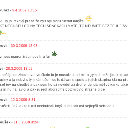
Punk!
-
9.4.2009 18:15
vi: Ty jsi takový prase že bys byl mohl hledat lanýže
KT NECHÁPU CO NA TĚCH SRAČKÁCH MÁTE, TO NEUMÍTE BEZ TĚHLE SV
rovít
-
30.3.2009 12:03
vi: seš magor žrát modelínu fuj
vi
-
28.3.2009 13:52
jlepší je se zhoubovat ve škole to je masakr.chodim na gympl takže jinak to t
upiny a já nebyl s tým kámošem co to dáváme spolu a jejich skupina šla na p
yšel řev na chodbě a pak sem ho už neviděl až druhej den.já měl výtvarku takž
astelínu na lavici a pak ju jedl.akorát mě potom bylo strašně blbě
rovít
-
12.3.2009 8:31
roušek: Jo? tak to ti asi nechutnali když si blil tak asi nejlepší nebudou
roušek
-
11.3.2009 8:24