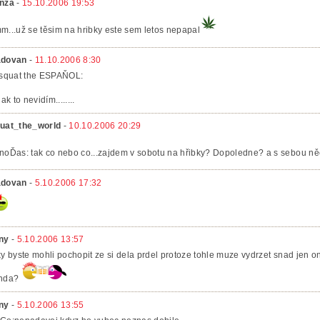
nza
-
15.10.2006 19:53
m...už se těsim na hribky este sem letos nepapal
dovan
-
11.10.2006 8:30
 squat the ESPAŇOL:
nak to nevidím........
uat_the_world
-
10.10.2006 20:29
noĎas: tak co nebo co...zajdem v sobotu na hřibky? Dopoledne? a s sebou n
dovan
-
5.10.2006 17:32
ny
-
5.10.2006 13:57
ky byste mohli pochopit ze si dela prdel protoze tohle muze vydrzet snad jen on
nda?
ny
-
5.10.2006 13:55