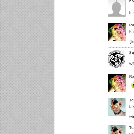
ho
hm
Ra
to
.ji
Sq
Wí
Ra
To
ta
wi
To