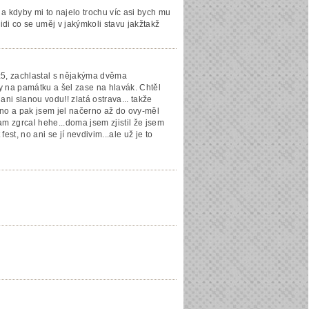
a kdyby mi to najelo trochu víc asi bych mu
di co se uměj v jakýmkoli stavu jakžtakž
z5, zachlastal s nějakýma dvěma
 na památku a šel zase na hlavák. Chtěl
 ani slanou vodu!! zlatá ostrava... takže
 no a pak jsem jel načerno až do ovy-měl
tam zgrcal hehe...doma jsem zjistil že jsem
est, no ani se jí nevdivim...ale už je to