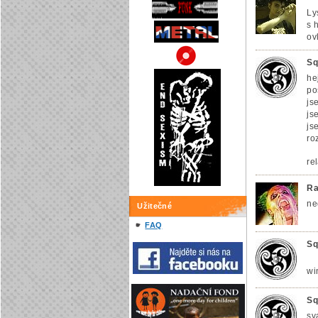
Ly
s 
ov
Sq
he
po
js
js
js
ro
re
Ra
ne
Užitečné
FAQ
Sq
wi
Sq
sv