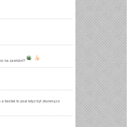
ěco na zasmání?
 a beztak to psal kdyz byl zkureny,co