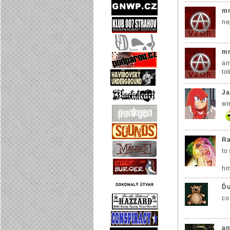
mr
ne
mr
an
to
Ja
wi
Ra
to
hm
Ďu
co 
an