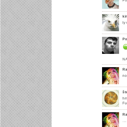
Po
ki
ty
P
NA
Ra
no
št
hm
Fu
Ra
..