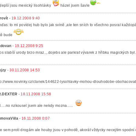
jlepší jsou mexický lisohlávky
házel jsem šavle
rovít
-
19.12.2008 9:40
nďas: to mi povídej hub bylo jak svině ,ale ten sních to všechno posral každo
tě bude
dovan
-
19.12.2008 9:25
tos slabší urody brzo mraz..,.dojebs ale parkrat vývarek z hřibku magických byl
ejzy
-
30.11.2008 14:53
tp://www.novinky.cz/clanek/144622-lysohlavky-mohou-dlouhodobe-obohacovat
R.DEXTER
-
18.11.2008 15:58
l.....no nzkousel jsem ale nekdy mozna......
movaViila
-
16.11.2008 0:07
ce sem proti drogám ale houby jsou v pohodě, akorát vždycky necejtim spodní če