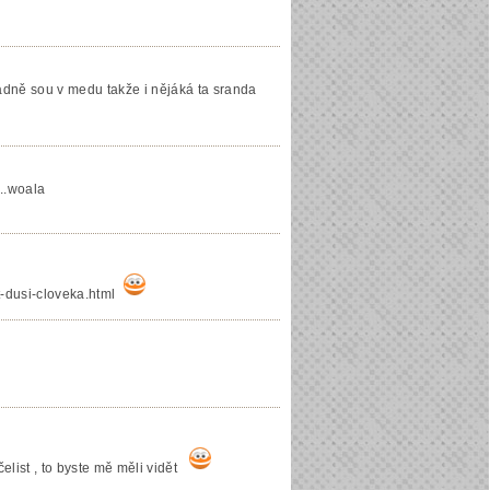
pádně sou v medu takže i nějáká ta sranda
...woala
-dusi-cloveka.html
list , to byste mě měli vidět