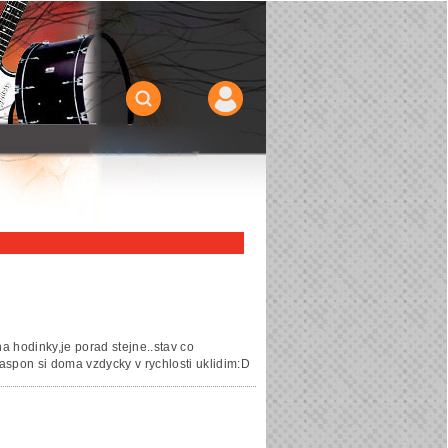
a hodinky,je porad stejne..stav co
. aspon si doma vzdycky v rychlosti uklidim:D