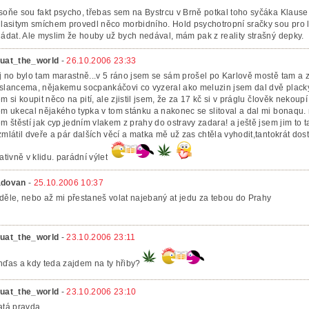
soňe sou fakt psycho, třebas sem na Bystrcu v Brně potkal toho syčáka Klause 
hlasitym smíchem provedl něco morbidního. Hold psychotropní sračky sou pro li
ládat. Ale myslim že houby už bych nedával, mám pak z reality strašný depky.
uat_the_world
-
26.10.2006 23:33
j no bylo tam marastně...v 5 ráno jsem se sám prošel po Karlově mostě tam a 
slancema, nějakemu socpankáčovi co vyzeral ako meluzin jsem dal dvě placky
em si koupit něco na pití, ale zjistil jsem, že za 17 kč si v práglu člověk nekoupí
em ukecal nějakého typka v tom stánku a nakonec se slitoval a dal mi bonaqu.
em štěstí jak cyp,jedním vlakem z prahy do ostravy zadara! a ještě jsem jim to 
zmlátil dveře a pár dalších věcí a matka mě už zas chtěla vyhodit,tantokrát dost f
lativně v klidu. parádní výlet
dovan
-
25.10.2006 10:37
děle, nebo až mi přestaneš volat najebaný at jedu za tebou do Prahy
uat_the_world
-
23.10.2006 23:11
nďas a kdy teda zajdem na ty hřiby?
uat_the_world
-
23.10.2006 23:10
atá pravda...