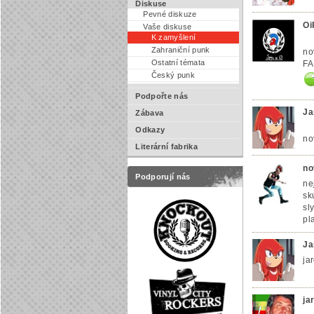
Diskuse
Pevné diskuze
Oi
Vaše diskuse
K zamyšlení
Zahraniční punk
no
Ostatní témata
FA
Český punk
Podpořte nás
Ja
Zábava
Odkazy
no
Literární fabrika
no
Podporují nás
ne
sk
sl
pl
Ja
ja
ja