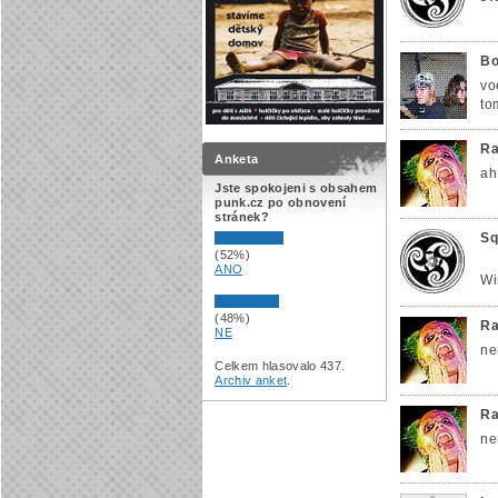
Bo
vo
to
Ra
Anketa
ah.
Jste spokojeni s obsahem
punk.cz po obnovení
stránek?
Sq
(52%)
ANO
Wi
(48%)
Ra
NE
ne
Celkem hlasovalo 437.
Archiv anket
.
Ra
ne