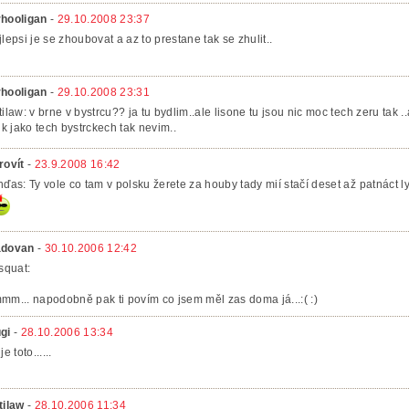
hooligan
-
29.10.2008 23:37
jlepsi je se zhoubovat a az to prestane tak se zhulit..
hooligan
-
29.10.2008 23:31
tilaw: v brne v bystrcu?? ja tu bydlim..ale lisone tu jsou nic moc tech zeru tak .
lik jako tech bystrckech tak nevim..
rovít
-
23.9.2008 16:42
nďas: Ty vole co tam v polsku žerete za houby tady mií stačí deset až patnáct 
dovan
-
30.10.2006 12:42
 squat:
mm... napodobně pak ti povím co jsem měl zas doma já...:( :)
gi
-
28.10.2006 13:34
je toto......
tilaw
-
28.10.2006 11:34