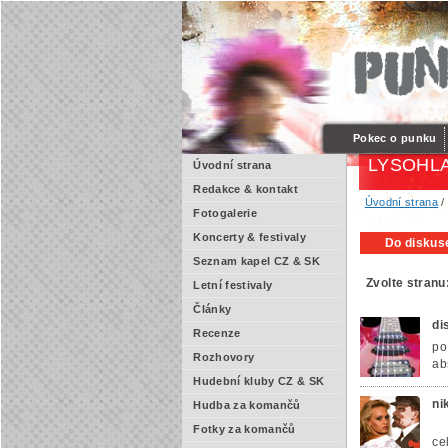
Pokec o punku
LYSOHL
Úvodní strana
Redakce & kontakt
Úvodní strana
Fotogalerie
Koncerty & festivaly
Do diskuse
Seznam kapel CZ & SK
Zvolte stranu
Letní festivaly
Články
di
Recenze
po
Rozhovory
ab
Hudební kluby CZ & SK
ni
Hudba za komančů
Fotky za komančů
ce