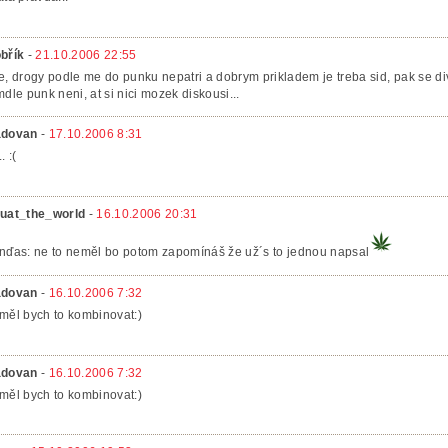
břík
-
21.10.2006 22:55
e, drogy podle me do punku nepatri a dobrym prikladem je treba sid, pak se divme
mdle punk neni, at si nici mozek diskousi...
dovan
-
17.10.2006 8:31
. :(
uat_the_world
-
16.10.2006 20:31
nďas: ne to neměl bo potom zapomínáš že už´s to jednou napsal
dovan
-
16.10.2006 7:32
měl bych to kombinovat:)
dovan
-
16.10.2006 7:32
měl bych to kombinovat:)