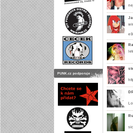
ne
Ja
wi
eš
Ra
le
st
PUNK.cz podporuje
ht
D
Lo
Ru
si