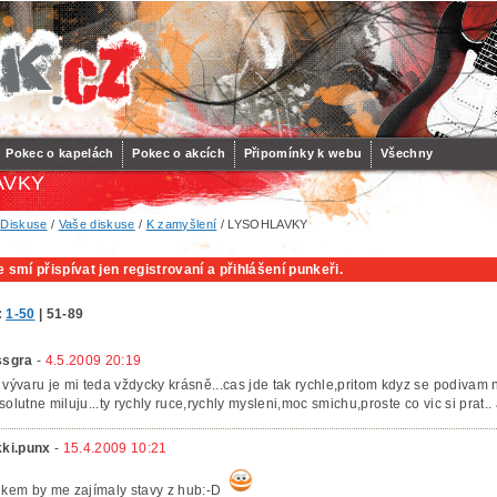
Pokec o kapelách
Pokec o akcích
Připomínky k webu
Všechny
AVKY
/
Diskuse
/
Vaše diskuse
/
K zamyšlení
/ LYSOHLAVKY
 smí přispívat jen registrovaní a přihlášení punkeři.
:
1-50
|
51-89
ssgra
-
4.5.2009 20:19
 vývaru je mi teda vždycky krásně...cas jde tak rychle,pritom kdyz se podivam n
solutne miluju...ty rychly ruce,rychly mysleni,moc smichu,proste co vic si prat.
kki.punx
-
15.4.2009 10:21
lkem by me zajímaly stavy z hub:-D