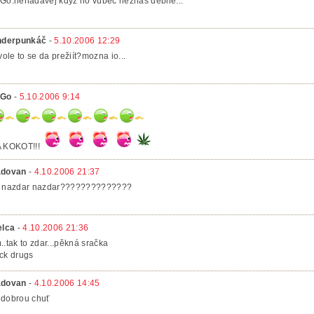
Go:nenadavej kdyz ho vubec neznas debile...
nderpunkáč
-
5.10.2006 12:29
 vole to se da prežiít?mozna io...
oGo
-
5.10.2006 9:14
 KOKOT!!!
dovan
-
4.10.2006 21:37
 nazdar nazdar??????????????
elca
-
4.10.2006 21:36
..tak to zdar...pěkná sračka
ck drugs
dovan
-
4.10.2006 14:45
.. dobrou chuť