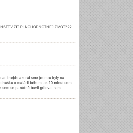
INSTEV ŽÍT PLNOHODNOTNEJ ŽIVOT???
am ani nejde.akorát sme jednou byly na
řednášku o malárii během tak 10 minut sem
e sem se parádně bavil griloval sem