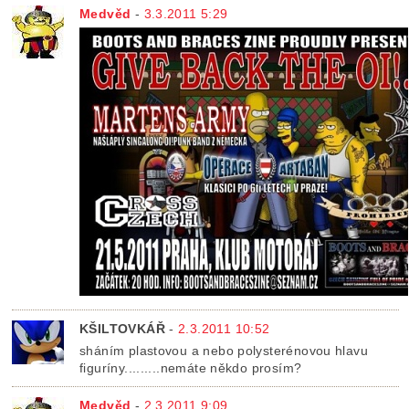
Medvěd
-
3.3.2011 5:29
KŠILTOVKÁŘ
-
2.3.2011 10:52
sháním plastovou a nebo polysterénovou hlavu
figuríny.........nemáte někdo prosím?
Medvěd
-
2.3.2011 9:09