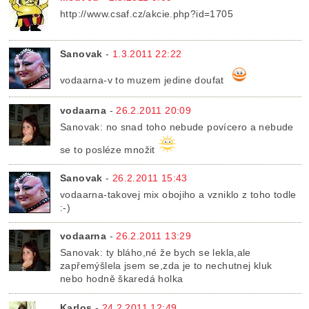
http://www.csaf.cz/akcie.php?id=1705
Sanovak
-
1.3.2011 22:22
vodaarna-v to muzem jedine doufat
vodaarna
-
26.2.2011 20:09
Sanovak: no snad toho nebude povícero a nebude
se to posléze množit
Sanovak
-
26.2.2011 15:43
vodaarna-takovej mix obojiho a vzniklo z toho todle
:-)
vodaarna
-
26.2.2011 13:29
Sanovak: ty bláho,né že bych se lekla,ale
zapřemýšlela jsem se,zda je to nechutnej kluk
nebo hodně škaredá holka
Karlos
-
24.2.2011 12:49