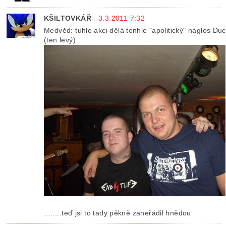
KŠILTOVKÁŘ
-
3.3.2011 7:32
Medvěd: tuhle akci dělá tenhle "apolitický" náglos Duc
(ten levý)
........teď jsi to tady pěkně zaneřádil hnědou