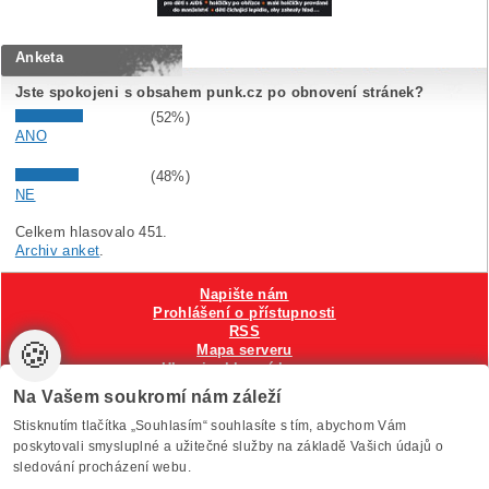
Anketa
Jste spokojeni s obsahem punk.cz po obnovení stránek?
(52%)
ANO
(48%)
NE
Celkem hlasovalo 451.
Archiv anket
.
Napište nám
Prohlášení o přístupnosti
RSS
🍪
Mapa serveru
Hlavni reklamní banner
Nastavení cookies
Na Vašem soukromí nám záleží
Stisknutím tlačítka „Souhlasím“ souhlasíte s tím, abychom Vám
Vytvořilo
Anawe
, provozuje Anawe a Špína
poskytovali smysluplné a užitečné služby na základě Vašich údajů o
sledování procházení webu.