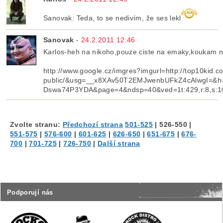
Sanovak: Teda, to se nedivím, že ses lekl
Sanovak
-
24.2.2011 12:46
Karlos-heh na nikoho,pouze ciste na emaky,koukam na
http://www.google.cz/imgres?imgurl=http://top10kid.
public/&usg=__x8XAv50T2EMJwenbUFkZ4cAlwgI=&
Dswa74P3YDA&page=4&ndsp=40&ved=1t:429,r:8,s:1
Zvolte stranu:
Předchozí strana
501-525
|
526-550
|
551-575
|
576-600
|
601-625
|
626-650
|
651-675
|
676-
700
|
701-725
|
726-750
|
Další strana
Podporují nás