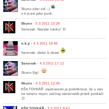
Skunx-zdar vid :-)
o.k.p-asi jako punk
Skunx
-
5.3.2011 13:26
Sanovak: Nazdar nácku! :D
o.k.p
-
4.3.2011 18:45
Sanovak: disko is dead
Sanovak
-
4.3.2011 17:12
Skunx-Sig!
Skunx
-
4.3.2011 12:45
KŠILTOVKÁŘ: zajímavostí je podotknout, že u nás
na severu nejvíc začínaj náckovatět právě punkáči
:D
KŠILTOVKÁŘ
-
3.3.2011 8:42