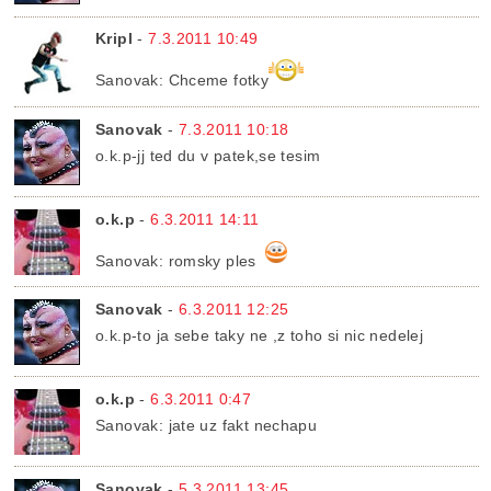
Kripl
-
7.3.2011 10:49
Sanovak: Chceme fotky
Sanovak
-
7.3.2011 10:18
o.k.p-jj ted du v patek,se tesim
o.k.p
-
6.3.2011 14:11
Sanovak: romsky ples
Sanovak
-
6.3.2011 12:25
o.k.p-to ja sebe taky ne ,z toho si nic nedelej
o.k.p
-
6.3.2011 0:47
Sanovak: jate uz fakt nechapu
Sanovak
-
5.3.2011 13:45