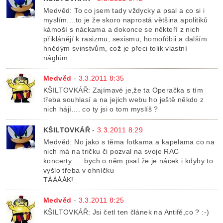
Medvěd: To co jsem tady vždycky a psal a co si i
myslím....to je že skoro naprostá většina apolitiků
kámoší s náckama a dokonce se někteří z nich
přiklánějí k rasizmu, sexismu, homofóbii a dalším
hnědým svinstvům, což je přeci tolik vlastní
náglům.
Medvěd
-
3.3.2011 8:35
KŠILTOVKÁŘ: Zajímavé je,že ta Operačka s tím
třeba souhlasí a na jejich webu ho ještě někdo z
nich hájí.... co ty jsi o tom myslíš ?
KŠILTOVKÁŘ
-
3.3.2011 8:29
Medvěd: No jako s těma fotkama a kapelama co na
nich má na tričku či pozval na svoje RAC
koncerty......bych o něm psal že je nácek i kdyby to
vyšlo třeba v ohníčku
TÁÁÁÁK!
Medvěd
-
3.3.2011 8:25
KŠILTOVKÁŘ: Jsi četl ten článek na Antifě,co ? :-)