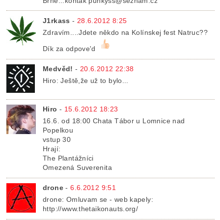
Brně...kontak punkyss@seznam.cz
J1rkass
-
28.6.2012 8:25
Zdravím....Jdete někdo na Kolínskej fest Natruc??
Dík za odpove'd
Medvěd!
-
20.6.2012 22:38
Hiro: Ještě,že už to bylo...
Hiro
-
15.6.2012 18:23
16.6. od 18:00 Chata Tábor u Lomnice nad
Popelkou
vstup 30
Hrají:
The Plantážníci
Omezená Suverenita
drone
-
6.6.2012 9:51
drone: Omluvam se - web kapely:
http://www.thetaikonauts.org/