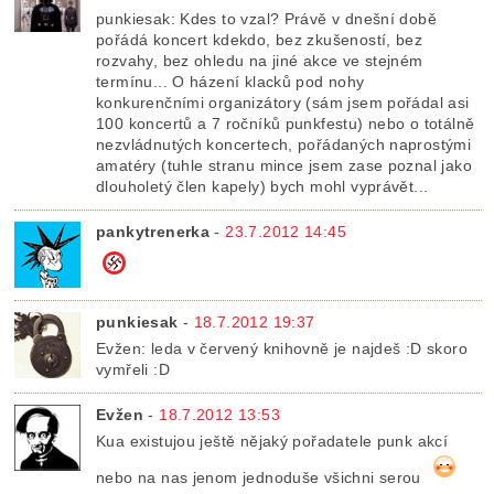
punkiesak: Kdes to vzal? Právě v dnešní době
pořádá koncert kdekdo, bez zkušeností, bez
rozvahy, bez ohledu na jiné akce ve stejném
termínu... O házení klacků pod nohy
konkurenčními organizátory (sám jsem pořádal asi
100 koncertů a 7 ročníků punkfestu) nebo o totálně
nezvládnutých koncertech, pořádaných naprostými
amatéry (tuhle stranu mince jsem zase poznal jako
dlouholetý člen kapely) bych mohl vyprávět...
pankytrenerka
-
23.7.2012 14:45
punkiesak
-
18.7.2012 19:37
Evžen: leda v červený knihovně je najdeš :D skoro
vymřeli :D
Evžen
-
18.7.2012 13:53
Kua existujou ještě nějaký pořadatele punk akcí
nebo na nas jenom jednoduše všichni serou