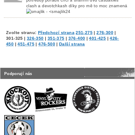
clash a devotchkash díky pro mě to moc znamená
Zvolte stranu:
Předchozí strana
251-275
|
276-300
|
301-325
|
326-350
|
351-375
|
376-400
|
401-425
|
426-
450
|
451-475
|
476-500
|
Další strana
Podporují nás