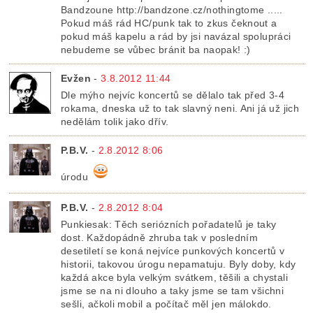
Bandzoune http://bandzone.cz/nothingtome .....
Pokud máš rád HC/punk tak to zkus čeknout a
pokud máš kapelu a rád by jsi navázal spolupráci
nebudeme se vůbec bránit ba naopak! :)
Evžen
-
3.8.2012 11:44
Dle mýho nejvíc koncertů se dělalo tak před 3-4
rokama, dneska už to tak slavný neni. Ani já už jich
nedělám tolik jako dřív.
P.B.V.
-
2.8.2012 8:06
úrodu
P.B.V.
-
2.8.2012 8:04
Punkiesak: Těch seriózních pořadatelů je taky
dost. Každopádně zhruba tak v posledním
desetiletí se koná nejvíce punkových koncertů v
historii, takovou úrogu nepamatuju. Byly doby, kdy
každá akce byla velkým svátkem, těšili a chystali
jsme se na ni dlouho a taky jsme se tam všichni
sešli, ačkoli mobil a počítač měl jen málokdo.