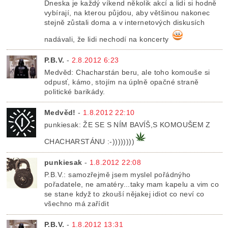
Dneska je každý víkend několik akcí a lidi si hodně
vybírají, na kterou půjdou, aby většinou nakonec
stejně zůstali doma a v internetových diskusích
nadávali, že lidi nechodí na koncerty
P.B.V.
-
2.8.2012 6:23
Medvěd: Chacharstán beru, ale toho komouše si
odpusť, kámo, stojím na úplně opačné straně
politické barikády.
Medvěd!
-
1.8.2012 22:10
punkiesak: ŽE SE S NÍM BAVÍŠ,S KOMOUŠEM Z
CHACHARSTÁNU :-))))))))
punkiesak
-
1.8.2012 22:08
P.B.V.: samozřejmě jsem myslel pořádnýho
pořadatele, ne amatéry...taky mam kapelu a vim co
se stane když to zkouší nějakej idiot co neví co
všechno má zařídit
P.B.V.
-
1.8.2012 13:31