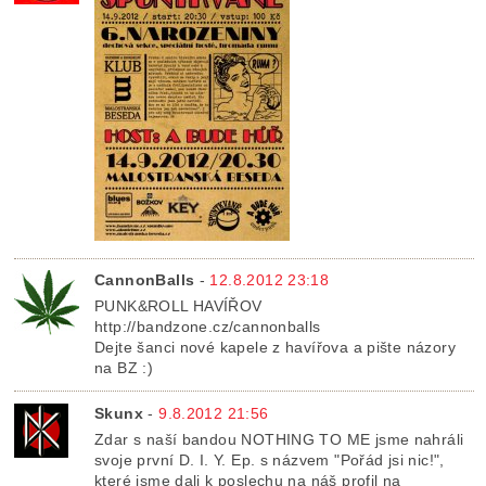
CannonBalls
-
12.8.2012 23:18
PUNK&ROLL HAVÍŘOV
http://bandzone.cz/cannonballs
Dejte šanci nové kapele z havířova a pište názory
na BZ :)
Skunx
-
9.8.2012 21:56
Zdar s naší bandou NOTHING TO ME jsme nahráli
svoje první D. I. Y. Ep. s názvem "Pořád jsi nic!",
které jsme dali k poslechu na náš profil na