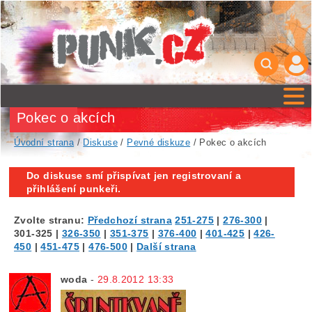
Pokec o akcích
Úvodní strana
/
Diskuse
/
Pevné diskuze
/ Pokec o akcích
Do diskuse smí přispívat jen registrovaní a
přihlášení punkeři.
Zvolte stranu:
Předchozí strana
251-275
|
276-300
|
301-325
|
326-350
|
351-375
|
376-400
|
401-425
|
426-
450
|
451-475
|
476-500
|
Další strana
woda
-
29.8.2012 13:33