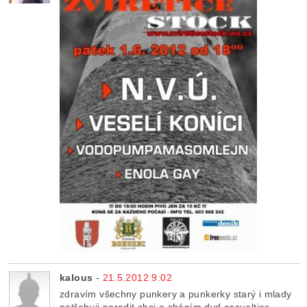
kalous
-
21.5.2012 9:02
zdravím všechny punkery a punkerky starý i mlady
potřebuji poradit chci a sháním dvd casualties