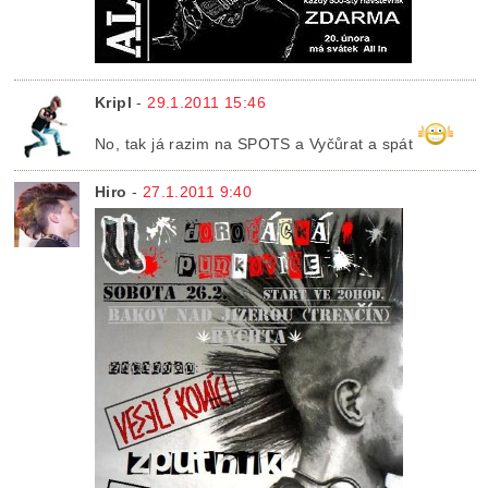
Kripl
-
29.1.2011 15:46
No, tak já razim na SPOTS a Vyčůrat a spát
Hiro
-
27.1.2011 9:40