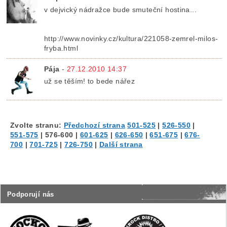
v dejvický nádražce bude smuteční hostina...
http://www.novinky.cz/kultura/221058-zemrel-milos-
fryba.html
Pája
-
27.12.2010 14:37
už se těším! to bede nářez
Zvolte stranu:
Předchozí strana
501-525
|
526-550
|
551-575
|
576-600
|
601-625
|
626-650
|
651-675
|
676-
700
|
701-725
|
726-750
|
Další strana
Podporují nás