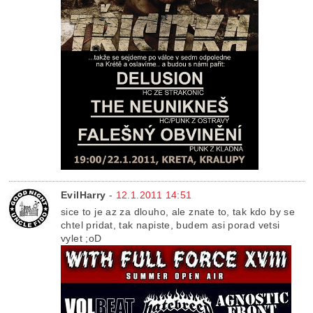
EvilHarry
-
12.1.2011 14:51
sice to je az za dlouho, ale znate to, tak kdo by se
chtel pridat, tak napiste, budem asi porad vetsi
vylet ;oD