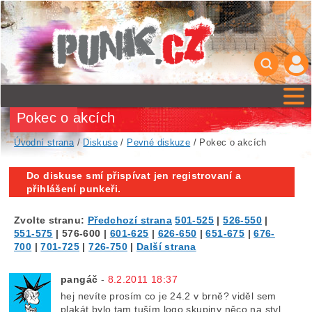
Pokec o akcích
Úvodní strana
/
Diskuse
/
Pevné diskuze
/ Pokec o akcích
Do diskuse smí přispívat jen registrovaní a
přihlášení punkeři.
Zvolte stranu:
Předchozí strana
501-525
|
526-550
|
551-575
|
576-600
|
601-625
|
626-650
|
651-675
|
676-
700
|
701-725
|
726-750
|
Další strana
pangáč
-
8.2.2011 18:37
hej nevíte prosím co je 24.2 v brně? viděl sem
plakát bylo tam tuším logo skupiny něco na styl