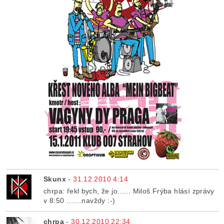
Skunx
-
31.12.2010 4:14
chrpa: řekl bych, že jo...... Miloš Frýba hlásí zprávy
v 8:50 .......navždy :-)
chrpa
-
30.12.2010 22:34