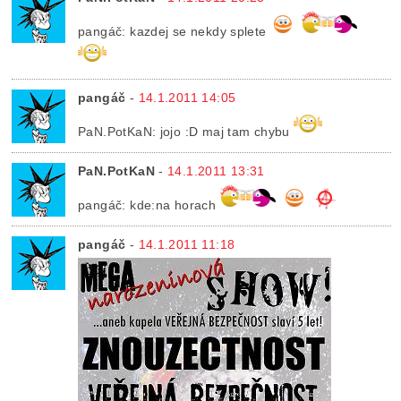
pangáč: kazdej se nekdy splete
pangáč
-
14.1.2011 14:05
PaN.PotKaN: jojo :D maj tam chybu
PaN.PotKaN
-
14.1.2011 13:31
pangáč: kde:na horach
pangáč
-
14.1.2011 11:18