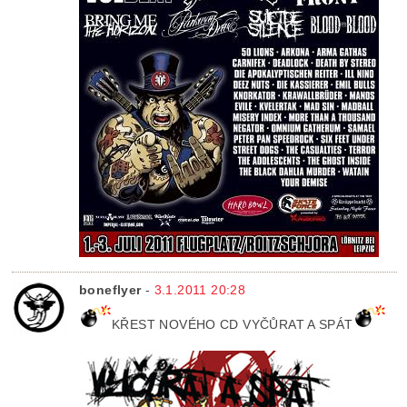
boneflyer
-
3.1.2011 20:28
KŘEST NOVÉHO CD VYČŮRAT A SPÁT