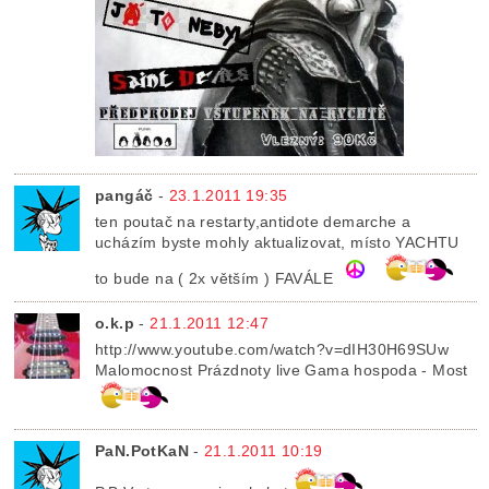
pangáč
-
23.1.2011 19:35
ten poutač na restarty,antidote demarche a
ucházím byste mohly aktualizovat, místo YACHTU
to bude na ( 2x větším ) FAVÁLE
o.k.p
-
21.1.2011 12:47
http://www.youtube.com/watch?v=dIH30H69SUw
Malomocnost Prázdnoty live Gama hospoda - Most
PaN.PotKaN
-
21.1.2011 10:19