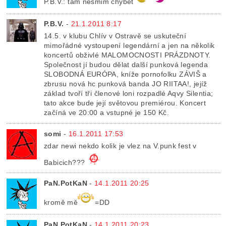
P.B.V.: tam nesmim chybet
P.B.V.
-
21.1.2011 8:17
14.5. v klubu Chlív v Ostravě se uskuteční
mimořádné vystoupení legendární a jen na několik
koncertů obživlé MALOMOCNOSTI PRÁZDNOTY.
Společnost jí budou dělat další punková legenda
SLOBODNÁ EURÓPA, kníže pornofolku ZÁVIŠ a
zbrusu nová hc punková banda JO RIITAA!, jejíž
základ tvoří tři členové loni rozpadlé Aqvy Silentia;
tato akce bude její světovou premiérou. Koncert
začíná ve 20:00 a vstupné je 150 Kč.
somi
-
16.1.2011 17:53
zdar newi nekdo kolik je vlez na V.punk fest v
Babicich???
PaN.PotKaN
-
14.1.2011 20:25
kromě mě
=DD
PaN.PotKaN
-
14.1.2011 20:23