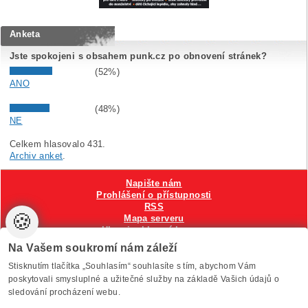
Anketa
Jste spokojeni s obsahem punk.cz po obnovení stránek?
(52%)
ANO
(48%)
NE
Celkem hlasovalo 431.
Archiv anket
.
Napište nám
Prohlášení o přístupnosti
RSS
🍪
Mapa serveru
Hlavni reklamní banner
Nastavení cookies
Na Vašem soukromí nám záleží
Stisknutím tlačítka „Souhlasím“ souhlasíte s tím, abychom Vám
Vytvořilo
Anawe
, provozuje Anawe a Špína
poskytovali smysluplné a užitečné služby na základě Vašich údajů o
sledování procházení webu.