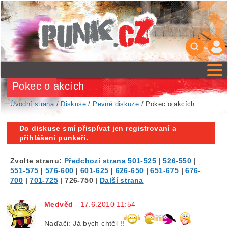
Pokec o akcích
Úvodní strana
/
Diskuse
/
Pevné diskuze
/ Pokec o akcích
Do diskuse smí přispívat jen registrovaní a
přihlášení punkeři.
Zvolte stranu:
Předchozí strana
501-525
|
526-550
|
551-575
|
576-600
|
601-625
|
626-650
|
651-675
|
676-
700
|
701-725
|
726-750
|
Další strana
Medvěd
-
17.6.2010 11:54
Naďači: Já bych chtěl !!