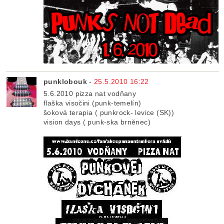
punklobouk
-
25.5.2010 16:22
5.6.2010 pizza nat vodňany
flaška visočini (punk-temelín)
šoková terapia ( punkrock- levice (SK))
vision days ( punk-ska brněnec)