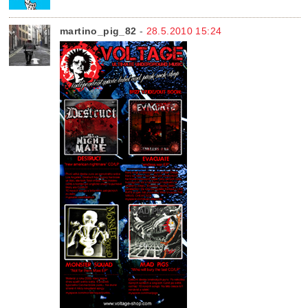
martino_pig_82
-
28.5.2010 15:24