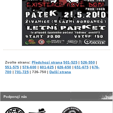
Zvolte stranu:
Předchozí strana
501-525
|
526-550
|
551-575
|
576-600
|
601-625
|
626-650
|
651-675
|
676-
700
|
701-725
|
726-750
|
Další strana
Podporují nás