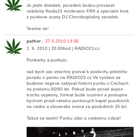
Jo jeste dodatek, poradem budou provazet
celebrita Radia23 moderator FRK a specialni host
z punkove sceny DJ Choroboplodny zarodek.
Tesime se!
pather
-
27.5.2010 13:56
1. 6. 2010 | 20:00hod | RADIO23.cz
Punkerky a punkysi,
rad bych vas vsechny pozval k poslechu pilotniho
poradu o punku na RADIO23.cz Ve vysilani se
budeme nejprve zabyvat historii punku v Cechach
na prelomu 80/90 let. Pokud bude porad aspon
trochu uspesny, format bude rozsiren a postupne
bychom prosli vetsinu punkovych kapel pusobicich
na ceske a slovenske scene za poslednich 25 let.
Takze se tesim! Punku zdar a ceskemu zvlast!