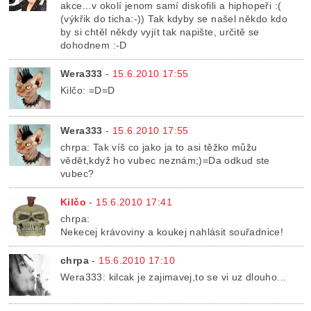
akce...v okolí jenom samí diskofili a hiphopeři :(
(výkřik do ticha:-)) Tak kdyby se našel někdo kdo
by si chtěl někdy vyjít tak napište, určitě se
dohodnem :-D
Wera333
-
15.6.2010 17:55
Kilčo: =D=D
Wera333
-
15.6.2010 17:55
chrpa: Tak víš co jako ja to asi těžko můžu
vědět,když ho vubec neznám;)=Da odkud ste
vubec?
Kilčo
-
15.6.2010 17:41
chrpa:
Nekecej krávoviny a koukej nahlásit souřadnice!
chrpa
-
15.6.2010 17:10
Wera333: kilcak je zajimavej,to se vi uz dlouho...