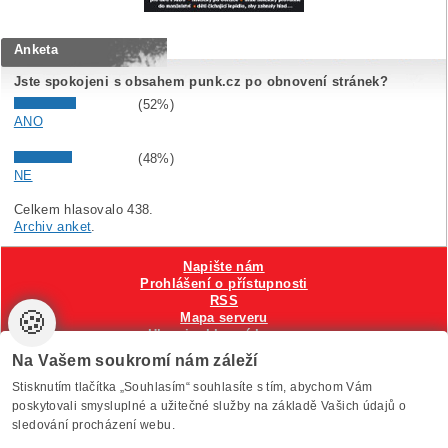
Anketa
Jste spokojeni s obsahem punk.cz po obnovení stránek?
(52%)
ANO
(48%)
NE
Celkem hlasovalo 438.
Archiv anket
.
Napište nám
Prohlášení o přístupnosti
RSS
🍪
Mapa serveru
Hlavni reklamní banner
Nastavení cookies
Na Vašem soukromí nám záleží
Stisknutím tlačítka „Souhlasím“ souhlasíte s tím, abychom Vám
Vytvořilo
Anawe
, provozuje Anawe a Špína
poskytovali smysluplné a užitečné služby na základě Vašich údajů o
sledování procházení webu.