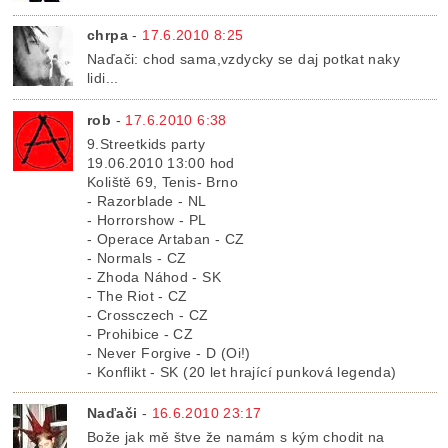
chrpa
-
17.6.2010 8:25
Naďači: chod sama,vzdycky se daj potkat naky
lidi...
rob
-
17.6.2010 6:38
9.Streetkids party
19.06.2010 13:00 hod
Koliště 69, Tenis- Brno
- Razorblade - NL
- Horrorshow - PL
- Operace Artaban - CZ
- Normals - CZ
- Zhoda Náhod - SK
- The Riot - CZ
- Crossczech - CZ
- Prohibice - CZ
- Never Forgive - D (Oi!)
- Konflikt - SK (20 let hrající punková legenda)
Naďači
-
16.6.2010 23:17
Bože jak mě štve že namám s kým chodit na