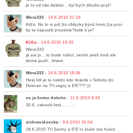
je to od nás daleko....byl bych dlouho pryč!
Wera333
-
14.6.2010 21:19
Kilčo: No to si piš;)to vždycky bývá hmm;))a proc
by te nepustili prosimte?kolik ti je?
Kilčo
-
14.6.2010 19:35
Wera333:
já asi jo....to bude náhul, nevím jestli mně ale
doma pustí...bleee.
Wera333
-
14.6.2010 19:06
Heej lidi je tu nekdo kdo dojede v Sobotu do
Dubnan na Tři segry a E!E???;))
co je komu dotoho
-
11.6.2010 8:45
30.6. zakoule fest...........
sichrasidovska
-
9.6.2010 16:04
18.6.2010 Tři Sestry a E!E to bude zas hukot ....