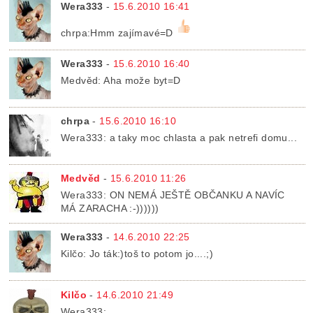
Wera333
-
15.6.2010 16:41
chrpa:Hmm zajímavé=D
Wera333
-
15.6.2010 16:40
Medvěd: Aha može byt=D
chrpa
-
15.6.2010 16:10
Wera333: a taky moc chlasta a pak netrefi domu...
Medvěd
-
15.6.2010 11:26
Wera333: ON NEMÁ JEŠTĚ OBČANKU A NAVÍC
MÁ ZARACHA :-))))))
Wera333
-
14.6.2010 22:25
Kilčo: Jo ták:)toš to potom jo....;)
Kilčo
-
14.6.2010 21:49
Wera333: