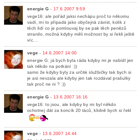
energie G
-
17.6.2007 9:59
vege16: ale pořád jaksi nechápu proč to někomu
vadí, mi to připadá jako obyčejná závist, kolik z
těch lidí co je pomlouvaj by se pak těch penězů
stranilo, možná kdyby měli možnost by si řekli ještě
víc....
vege
-
14.6.2007 14:00
energie G: já bych byla ráda kdyby mi je nabídl jen
tak někdo na potkání :))
samo že kdyby byly za určité službičky tak bych si
je asi nevzala ale kdyby jen tak rozdával prašulky
tak proč ne ni ? :))
energie G
-
13.6.2007 16:16
vege16: to jsou, ale kdyby by mi byl někdo
ochotnej dát za koncík 20 táců, klidně bych si řekl
vege
-
13.6.2007 14:44