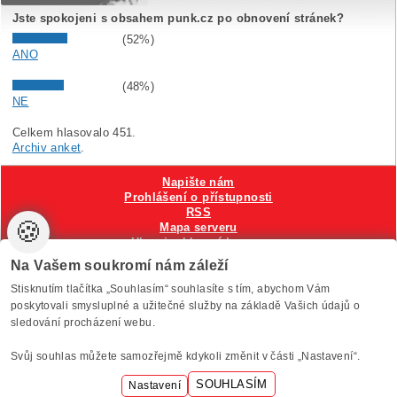
Jste spokojeni s obsahem punk.cz po obnovení stránek?
(52%)
ANO
(48%)
NE
Celkem hlasovalo 451.
Archiv anket
.
Napište nám
Prohlášení o přístupnosti
RSS
🍪
Mapa serveru
Hlavni reklamní banner
Nastavení cookies
Na Vašem soukromí nám záleží
Stisknutím tlačítka „Souhlasím“ souhlasíte s tím, abychom Vám
Vytvořilo
Anawe
, provozuje Anawe a Špína
poskytovali smysluplné a užitečné služby na základě Vašich údajů o
sledování procházení webu.
Svůj souhlas můžete samozřejmě kdykoli změnit v části „Nastavení“.
SOUHLASÍM
Nastavení