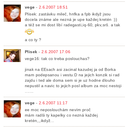
vege
-
2.6.2007 18:51
Plisek: zastávku mileč, hnfka a fpb ikdyž jsou
docela známe ale nezná je upe každej kretén :))
a též se mi dost líbí radegasti,iq-60, pkv,srš. a tak
a co ty ?
Plisek
-
2.6.2007 17:06
vege16: tak co treba poslouchas?
jinak na EEsach asi zacinal kazudej ja od Borka
mam podepsanou i vestu:D na jejich konzik si rad
zajdu i ted ale doma sem si je uz hodne dlouho
nepustil a navic to jejich posl album za moc nestoji
.......
vege
-
2.6.2007 11:17
ee moc neposlouchám nevím proč
mám radši ty kapelky co nezná každej
kretén,,,ikdyž...