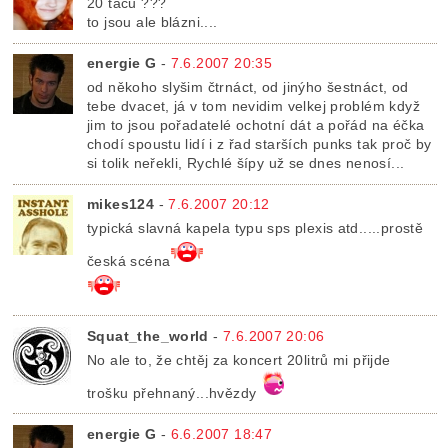
20 táců ???
to jsou ale blázni....
energie G
-
7.6.2007 20:35
od někoho slyšim čtrnáct, od jinýho šestnáct, od
tebe dvacet, já v tom nevidim velkej problém když
jim to jsou pořadatelé ochotní dát a pořád na éčka
chodí spoustu lidí i z řad starších punks tak proč by
si tolik neřekli, Rychlé šípy už se dnes nenosí...
mikes124
-
7.6.2007 20:12
typická slavná kapela typu sps plexis atd.....prostě
česká scéna
Squat_the_world
-
7.6.2007 20:06
No ale to, že chtěj za koncert 20litrů mi přijde
trošku přehnaný...hvězdy
energie G
-
6.6.2007 18:47