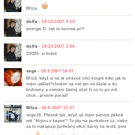
Bříza:
dolfa
-
18.10.2007 3:10
energie G: tak to kurvwa jo!!!
dolfa
-
18.10.2007 3:06
33095: si kokot
vege
-
18.9.2007 16:07
Bříza: když si na té stránce chci koupit triko jak to
mám udělat?chodím na net jen ve škole a do
knihovny a nemám žádný účet či co to po mě
chce...prosím poraď!
Bříza
-
16.8.2007 15:37
vege16: Přesně tak, když už mám peníze pěkně
mě "štípou v kapse"! To jdu na punkstore.cz, nebo
za to nakupuju potřebný věci( barvy na textil, pivo