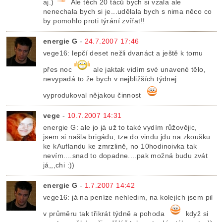
aj.)
Ale těch 20 táců bych si vzala ale
nenechala bych si je...udělala bych s nima něco co
by pomohlo proti týrání zvířat!!
energie G
-
24.7.2007 17:46
vege16: lepčí deset nežli dvanáct a ještě k tomu
přes noc
ale jaktak vidím své unavené tělo,
nevypadá to že bych v nejbližších týdnej
vyprodukoval nějakou činnost
vege
-
10.7.2007 14:31
energie G: ale jo já už to také vydím růžovějic,
jsem si našla brigádu, tze do vindu jdu na zkoušku
ke kAuflandu ke zmrzlině, no 10hodinoivka tak
nevím....snad to dopadne....pak možná budu zvát
já,,,chi :))
energie G
-
1.7.2007 14:42
vege16: já na peníze nehledim, na kolejích jsem pil
v průměru tak třikrát týdně a pohoda
když si