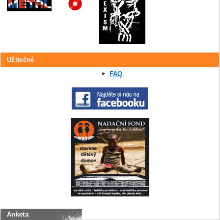
Užitečné
FAQ
Anketa