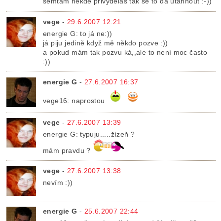
semtam někde přivyděláš tak se to dá utáhnout :-))
vege
-
29.6.2007 12:21
energie G: to já ne:))
já piju jedině když mě někdo pozve :))
a pokud mám tak pozvu ká,,ale to není moc často
:))
energie G
-
27.6.2007 16:37
vege16: naprostou
vege
-
27.6.2007 13:39
energie G: typuju.....žízeň ?
mám pravdu ?
vege
-
27.6.2007 13:38
nevím :))
energie G
-
25.6.2007 22:44