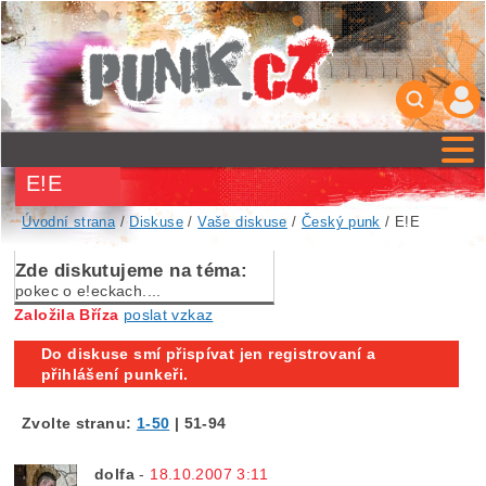
E!E
Úvodní strana
/
Diskuse
/
Vaše diskuse
/
Český punk
/ E!E
Zde diskutujeme na téma:
pokec o e!eckach....
Založila Bříza
poslat vzkaz
Do diskuse smí přispívat jen registrovaní a
přihlášení punkeři.
Zvolte stranu:
1-50
|
51-94
dolfa
-
18.10.2007 3:11