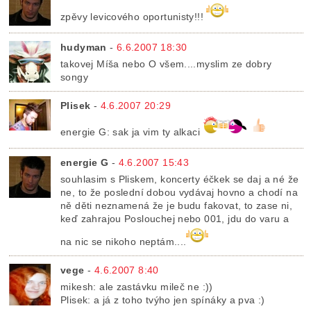
zpěvy levicového oportunisty!!!
hudyman
-
6.6.2007 18:30
takovej Míša nebo O všem....myslim ze dobry
songy
Plisek
-
4.6.2007 20:29
energie G: sak ja vim ty alkaci
energie G
-
4.6.2007 15:43
souhlasim s Pliskem, koncerty éčkek se daj a né že
ne, to že poslední dobou vydávaj hovno a chodí na
ně děti neznamená že je budu fakovat, to zase ni,
keď zahrajou Poslouchej nebo 001, jdu do varu a
na nic se nikoho neptám....
vege
-
4.6.2007 8:40
mikesh: ale zastávku mileč ne :))
Plisek: a já z toho tvýho jen spínáky a pva :)