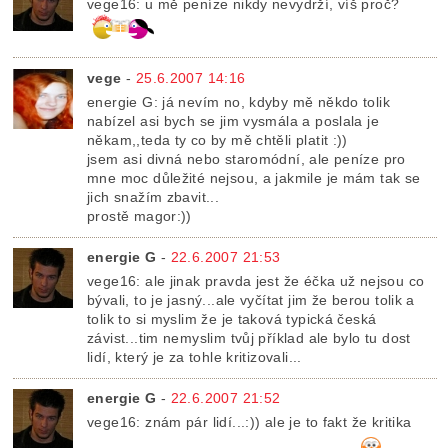
vege16: u mě peníze nikdy nevydrží, víš proč?
vege
-
25.6.2007 14:16
energie G: já nevím no, kdyby mě někdo tolik
nabízel asi bych se jim vysmála a poslala je
někam,,teda ty co by mě chtěli platit :))
jsem asi divná nebo staromódní, ale peníze pro
mne moc důležité nejsou, a jakmile je mám tak se
jich snažím zbavit...
prostě magor:))
energie G
-
22.6.2007 21:53
vege16: ale jinak pravda jest že éčka už nejsou co
bývali, to je jasný...ale vyčítat jim že berou tolik a
tolik to si myslim že je taková typická česká
závist...tim nemyslim tvůj příklad ale bylo tu dost
lidí, který je za tohle kritizovali...
energie G
-
22.6.2007 21:52
vege16: znám pár lidí...:)) ale je to fakt že kritika