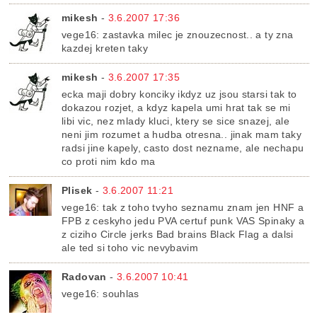
mikesh
-
3.6.2007 17:36
vege16: zastavka milec je znouzecnost.. a ty zna
kazdej kreten taky
mikesh
-
3.6.2007 17:35
ecka maji dobry konciky ikdyz uz jsou starsi tak to
dokazou rozjet, a kdyz kapela umi hrat tak se mi
libi vic, nez mlady kluci, ktery se sice snazej, ale
neni jim rozumet a hudba otresna.. jinak mam taky
radsi jine kapely, casto dost nezname, ale nechapu
co proti nim kdo ma
Plisek
-
3.6.2007 11:21
vege16: tak z toho tvyho seznamu znam jen HNF a
FPB z ceskyho jedu PVA certuf punk VAS Spinaky a
z ciziho Circle jerks Bad brains Black Flag a dalsi
ale ted si toho vic nevybavim
Radovan
-
3.6.2007 10:41
vege16: souhlas