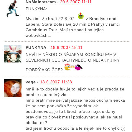
NoMainstream
-
20.6.2007 11:11
PUNKYNA:
Myslím, že hrají 22.6. 07
v Brandýse nad
Labem, Stará Boleslav( 20 min z Prahy) v rámci
Gambrinus Tour. Mají to snad i na jejich
webovkách...
PUNKYNA
-
18.6.2007 15:11
NEVÍTE NĚKDO O NĚJAKYM KONCÍKU E!E V
SEVERNÍCH ČECHÁCH?NEBO O NĚJAKÝ JINÝ
DOBRÝ AKCIČCE?
vege
-
18.6.2007 11:38
mně je to docela fuk,je to jejich věc a je pracda že
peníze sou nutný zlo...
mno bratr mně seřval jakože neposlouchám eečka
že nejsem pankáčka že vypadám jak
bezdomovec,,,je to blbost, přece nejsou daný
pravidla co člověk musí poslouvhat a jak se musí
oblíkat ni ?
ted jsem trochu odbočila a le nějak mě to chytlo :))