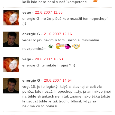
kolik kdo bere není v naší kompetenci...
vege
-
22.6.2007 11:55
energie G: ne že píšeš kdo nezažil ten nepochopí
:))
energie G
-
21.6.2007 12:16
vege16: já? nevim o tom...nebo si minimálně
nevzpomínám
vege
-
20.6.2007 16:53
energie G: ty někde hraješ ?:))
energie G
-
20.6.2007 14:54
vege16: je to logický, když si slavnej chceš víc
peněz, kdo nezažil nepochopí....ty, já ani nikdo jinej
na těhle stránkách neni tak známej jako éčka takže
kritizovat tohle je tak trochu blbost, když sami
nevíme co to obnáší....