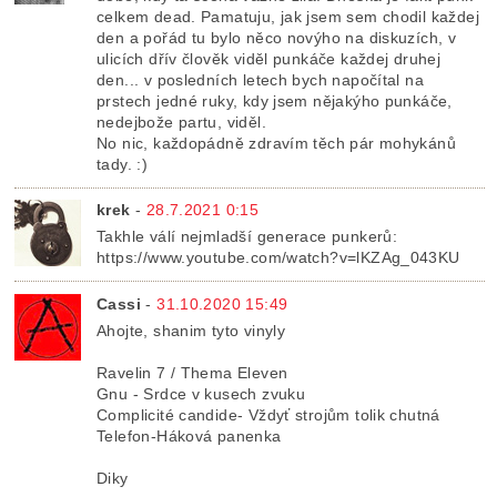
celkem dead. Pamatuju, jak jsem sem chodil každej
den a pořád tu bylo něco novýho na diskuzích, v
ulicích dřív člověk viděl punkáče každej druhej
den... v posledních letech bych napočítal na
prstech jedné ruky, kdy jsem nějakýho punkáče,
nedejbože partu, viděl.
No nic, každopádně zdravím těch pár mohykánů
tady. :)
krek
-
28.7.2021 0:15
Takhle válí nejmladší generace punkerů:
https://www.youtube.com/watch?v=lKZAg_043KU
Cassi
-
31.10.2020 15:49
Ahojte, shanim tyto vinyly
Ravelin 7 / Thema Eleven
Gnu - Srdce v kusech zvuku
Complicité candide- Vždyť strojům tolik chutná
Telefon-Háková panenka
Diky