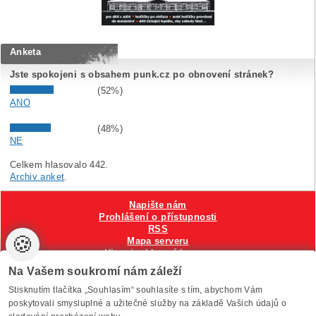
Anketa
Jste spokojeni s obsahem punk.cz po obnovení stránek?
(52%)
ANO
(48%)
NE
Celkem hlasovalo 442.
Archiv anket
.
Napište nám
Prohlášení o přístupnosti
RSS
🍪
Mapa serveru
Hlavni reklamní banner
Nastavení cookies
Na Vašem soukromí nám záleží
Stisknutím tlačítka „Souhlasím“ souhlasíte s tím, abychom Vám
Vytvořilo
Anawe
, provozuje Anawe a Špína
poskytovali smysluplné a užitečné služby na základě Vašich údajů o