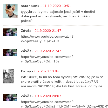
sarahpunk
-
11.10.2020 10:51
tyyyybrdo, by me zajímalo jestli ještě v dnešní
době pankáči nevyhynuli, nechce dát někdo
pokec?
Závěs
-
21.9.2020 21:47
https://www.youtube.com/watch?
v=Sp3zaeOyL7Q&t=10s
Závěs
-
21.9.2020 21:47
https://www.youtube.com/watch?
v=Sp3zaeOyL7Q&t=10s
Berny
-
8.7.2020 18:04
Wtf Orlice, to mi ho teda vyndej &#128515; jsem se
skoro vrátil v čase o kolik... deset let zpátky? Už
ani nevím &#128516; Ale tak buď zdráva, co by ne.
Závěs
-
19.6.2020 20:07
https://www.youtube.com/watch?
v=Sp3zaeOyL7Q&list=TLPQMTkwNjIwMjDZmpv63DR