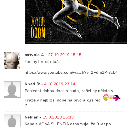
mrtvola ©
-
27.10.2019 15:15
Temný brexit rituál:
https://www.youtube.com/watch?v=2Fdm1P-7cB4
Knedlík
-
4.10.2019 23:14
Poslední dobou docela nuda, zašel by někdo v
Praze v nejbližší době na pívo a kus řeči
?
Neklan
-
15.9.2019 16:19
Kapela AQVA SILENTIA oznamuje, že 9 let po