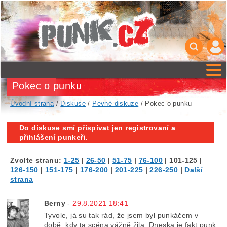
Pokec o punku
Úvodní strana
/
Diskuse
/
Pevné diskuze
/ Pokec o punku
Do diskuse smí přispívat jen registrovaní a
přihlášení punkeři.
Zvolte stranu:
1-25
|
26-50
|
51-75
|
76-100
|
101-125
|
126-150
|
151-175
|
176-200
|
201-225
|
226-250
|
Další
strana
Berny
-
29.8.2021 18:41
Tyvole, já su tak rád, že jsem byl punkáčem v
době, kdy ta scéna vážně žila. Dneska je fakt punk