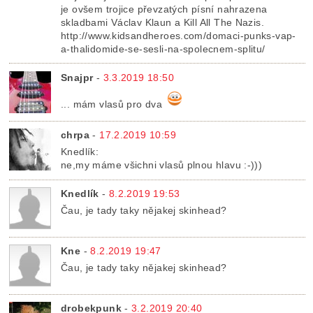
je ovšem trojice převzatých písní nahrazena
skladbami Václav Klaun a Kill All The Nazis.
http://www.kidsandheroes.com/domaci-punks-vap-
a-thalidomide-se-sesli-na-spolecnem-splitu/
Snajpr
-
3.3.2019 18:50
... mám vlasů pro dva
chrpa
-
17.2.2019 10:59
Knedlík:
ne,my máme všichni vlasů plnou hlavu :-)))
Knedlík
-
8.2.2019 19:53
Čau, je tady taky nějakej skinhead?
Kne
-
8.2.2019 19:47
Čau, je tady taky nějakej skinhead?
drobekpunk
-
3.2.2019 20:40