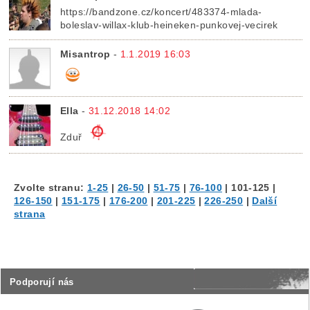
https://bandzone.cz/koncert/483374-mlada-
boleslav-willax-klub-heineken-punkovej-vecirek
Misantrop
-
1.1.2019 16:03
Ella
-
31.12.2018 14:02
Zduř
Zvolte stranu:
1-25
|
26-50
|
51-75
|
76-100
|
101-125
|
126-150
|
151-175
|
176-200
|
201-225
|
226-250
|
Další
strana
Podporují nás