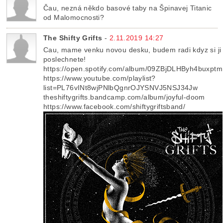
Čau, nezná někdo basové taby na Špinavej Titanic
od Malomocnosti?
The Shifty Grifts
-
2.11.2019 14:27
Cau, mame venku novou desku, budem radi kdyz si ji
poslechnete!
https://open.spotify.com/album/09ZBjDLHByh4buxptm
https://www.youtube.com/playlist?
list=PL76vINt8wjPNlbQgnrOJYSNVJ5NSJ34Jw
theshiftygrifts.bandcamp.com/album/joyful-doom
https://www.facebook.com/shiftygriftsband/