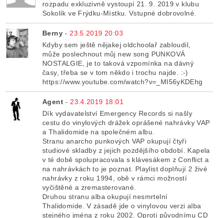
rozpadu exkluzivně vystoupí 21. 9. 2019 v klubu
Sokolík ve Frýdku-Místku. Vstupné dobrovolné.
Berny
-
23.5.2019 20:03
Kdyby sem ještě nějakej oldchoolař zabloudil,
může poslechnout můj new song PUNKOVÁ
NOSTALGIE, je to taková vzpomínka na dávný
časy, třeba se v tom někdo i trochu najde. :-)
https://www.youtube.com/watch?v=_MI56yKDEhg
Agent
-
23.4.2019 18:01
Dík vydavatelství Emergency Records si našly
cestu do vinylových drážek oprášené nahrávky VAP
a Thalidomide na společném albu.
Stranu anarcho punkových VAP okupují čtyři
studiové skladby z jejich pozdějšího období. Kapela
v té době spolupracovala s klávesákem z Conflict a
na nahrávkách to je poznat. Playlist doplňují 2 živé
nahrávky z roku 1994, obě v rámci možností
vyčištěné a zremasterované.
Druhou stranu alba okupují nesmrtelní
Thalidomide. V zásadě jde o vinylovou verzi alba
stejného jména z roku 2002. Oproti původnímu CD