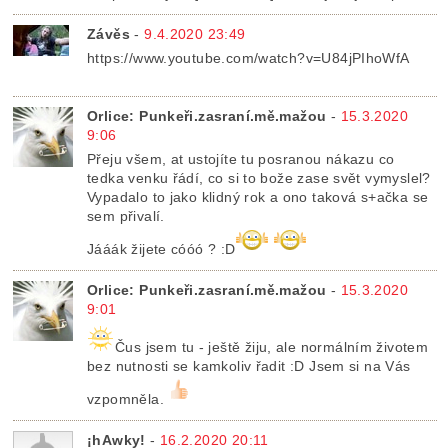
Závěs
-
9.4.2020 23:49
https://www.youtube.com/watch?v=U84jPIhoWfA
Orlice: Punkeři.zasraní.mě.mažou
-
15.3.2020
9:06
Přeju všem, at ustojíte tu posranou nákazu co
tedka venku řádí, co si to bože zase svět vymyslel?
Vypadalo to jako klidný rok a ono taková s+ačka se
sem přivalí.
Jááák žijete cóóó ? :D
Orlice: Punkeři.zasraní.mě.mažou
-
15.3.2020
9:01
Čus jsem tu - ještě žiju, ale normálním životem
bez nutnosti se kamkoliv řadit :D Jsem si na Vás
vzpomněla.
¡hAwky!
-
16.2.2020 20:11