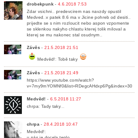
drobekpunk
-
4.6.2018 7:53
Zdar vsichni.. predevcirem nas navzdy opustil
Medved..v patek 8.6 ma v Jicine pohreb od desiti..
prijedte se s nim rozloucit nebo aspon vzpomente
se sklenkou nakyho chlastu kterej tolik miloval a
kterej se mu nakonec stal osudnym..
Závěs
-
21.5.2018 21:51
Medvěd!: Tobě taky
Závěs
-
21.5.2018 21:49
https://www.youtube.com/watch?
v=7my9mYOMNf0&list=RDegcAHdxp6Pg&index=30
Medvěd!
-
6.5.2018 11:27
chrpa: Tady taky...
chrpa
-
28.4.2018 10:47
Medvěd!:
u nás je docela teplo...