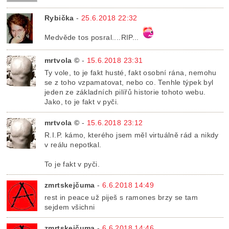
Rybička
-
25.6.2018 22:32
Medvěde tos posral....RIP...
mrtvola ©
-
15.6.2018 23:31
Ty vole, to je fakt husté, fakt osobní rána, nemohu
se z toho vzpamatovat, nebo co. Tenhle týpek byl
jeden ze základních pilířů historie tohoto webu.
Jako, to je fakt v pyči.
mrtvola ©
-
15.6.2018 23:12
R.I.P. kámo, kterého jsem měl virtuálně rád a nikdy
v reálu nepotkal.
To je fakt v pyči.
zmrtskejčuma
-
6.6.2018 14:49
rest in peace už piješ s ramones brzy se tam
sejdem všichni
zmrtskejčuma
-
6.6.2018 14:46