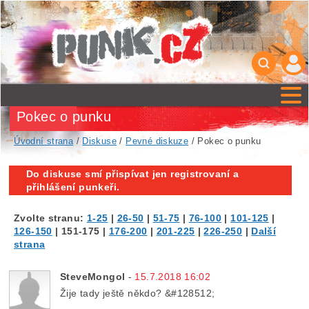
Pokec o punku
Úvodní strana
/
Diskuse
/
Pevné diskuze
/ Pokec o punku
Do diskuse smí přispívat jen registrovaní a
přihlášení punkeři.
Zvolte stranu:
1-25
|
26-50
|
51-75
|
76-100
|
101-125
|
126-150
|
151-175
|
176-200
|
201-225
|
226-250
|
Další
strana
SteveMongol
-
15.7.2018 16:02
Žije tady ještě někdo? &#128512;