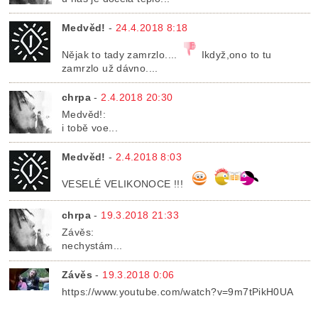
Medvěd!
-
24.4.2018 8:18
Nějak to tady zamrzlo....
Ikdyž,ono to tu
zamrzlo už dávno....
chrpa
-
2.4.2018 20:30
Medvěd!:
i tobě voe...
Medvěd!
-
2.4.2018 8:03
VESELÉ VELIKONOCE !!!
chrpa
-
19.3.2018 21:33
Závěs:
nechystám...
Závěs
-
19.3.2018 0:06
https://www.youtube.com/watch?v=9m7tPikH0UA