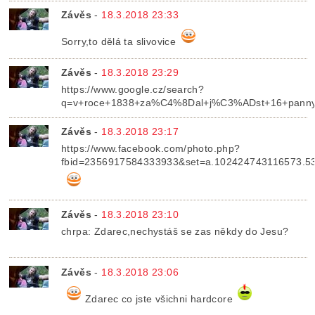
Závěs
-
18.3.2018 23:33
Sorry,to dělá ta slivovice
Závěs
-
18.3.2018 23:29
https://www.google.cz/search?
q=v+roce+1838+za%C4%8Dal+j%C3%ADst+16+pann
Závěs
-
18.3.2018 23:17
https://www.facebook.com/photo.php?
fbid=2356917584333933&set=a.102424743116573.5
Závěs
-
18.3.2018 23:10
chrpa: Zdarec,nechystáš se zas někdy do Jesu?
Závěs
-
18.3.2018 23:06
Zdarec co jste všichni hardcore