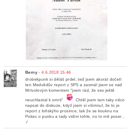
Berny
-
4.6.2018 15:46
drobekpunk si děláš prdel, teď jsem akorát dočetl
ten Medvědův report z SPS a zasmál jsem se nad
Mrtvolovým komentem "jsem rád, že ses ještě
neuchlastal k smrti"
Chtěl jsem tam taky něco
napsat do diskuze, když jsem si všimnul, že to je
report z loňskýho prosince, tak že se kouknu na
Pokec o punku a tady vidím tohle, no to mě poser...
:/