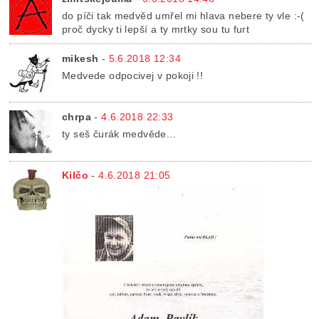
do píči tak medvěd umřel mi hlava nebere ty vle :-(
proč dycky ti lepší a ty mrtky sou tu furt
mikesh
-
5.6.2018 12:34
Medvede odpocivej v pokoji !!
chrpa
-
4.6.2018 22:33
ty seš čurák medvěde...
Kilčo
-
4.6.2018 21:05