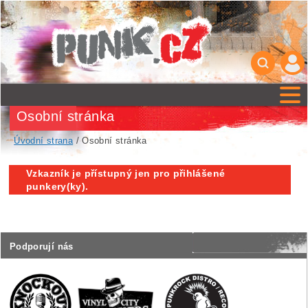
Osobní stránka
Úvodní strana
/ Osobní stránka
Vzkazník je přístupný jen pro přihlášené
punkery(ky).
Podporují nás