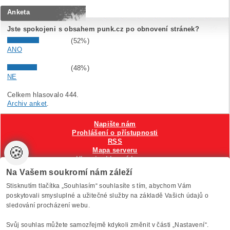
Anketa
Jste spokojeni s obsahem punk.cz po obnovení stránek?
(52%)
ANO
(48%)
NE
Celkem hlasovalo 444.
Archiv anket
.
Napište nám
Prohlášení o přístupnosti
RSS
🍪
Mapa serveru
Hlavni reklamní banner
Nastavení cookies
Na Vašem soukromí nám záleží
Stisknutím tlačítka „Souhlasím“ souhlasíte s tím, abychom Vám
Vytvořilo
Anawe
, provozuje Anawe a Špína
poskytovali smysluplné a užitečné služby na základě Vašich údajů o
sledování procházení webu.
Svůj souhlas můžete samozřejmě kdykoli změnit v části „Nastavení“.