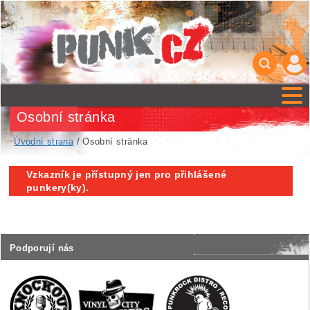
Osobní stránka
Úvodní strana
/ Osobní stránka
Vzkazník je přístupný jen pro přihlášené
punkery(ky).
Podporují nás