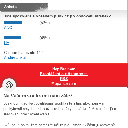
Anketa
Jste spokojeni s obsahem punk.cz po obnovení stránek?
(52%)
ANO
(48%)
NE
Celkem hlasovalo 442.
Archiv anket
.
Napište nám
Prohlášení o přístupnosti
RSS
🍪
Mapa serveru
Hlavni reklamní banner
Nastavení cookies
Na Vašem soukromí nám záleží
Stisknutím tlačítka „Souhlasím“ souhlasíte s tím, abychom Vám
Vytvořilo
Anawe
, provozuje Anawe a Špína
poskytovali smysluplné a užitečné služby na základě Vašich údajů o
sledování procházení webu.
Svůj souhlas můžete samozřejmě kdykoli změnit v části „Nastavení“.