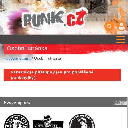
Osobní stránka
Úvodní strana
/ Osobní stránka
Vzkazník je přístupný jen pro přihlášené
punkery(ky).
Podporují nás