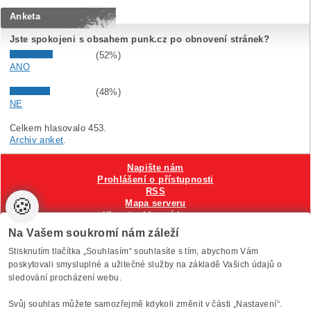
Anketa
Jste spokojeni s obsahem punk.cz po obnovení stránek?
(52%)
ANO
(48%)
NE
Celkem hlasovalo 453.
Archiv anket
.
Napište nám
Prohlášení o přístupnosti
RSS
🍪
Mapa serveru
Hlavni reklamní banner
Nastavení cookies
Na Vašem soukromí nám záleží
Stisknutím tlačítka „Souhlasím“ souhlasíte s tím, abychom Vám
Vytvořilo
Anawe
, provozuje Anawe a Špína
poskytovali smysluplné a užitečné služby na základě Vašich údajů o
sledování procházení webu.
Svůj souhlas můžete samozřejmě kdykoli změnit v části „Nastavení“.