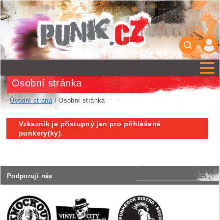
Osobní stránka
Úvodní strana
/ Osobní stránka
Vzkazník je přístupný jen pro přihlášené
punkery(ky).
Podporují nás