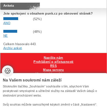
Anketa
Jste spokojeni s obsahem punk.cz po obnovení stránek?
(52%)
ANO
(48%)
NE
Celkem hlasovalo 443.
Archiv anket
.
Napište nám
Prohlášení o přístupnosti
RSS
🍪
Mapa serveru
Hlavni reklamní banner
Nastavení cookies
Na Vašem soukromí nám záleží
Stisknutím tlačítka „Souhlasím“ souhlasíte s tím, abychom Vám
Vytvořilo
Anawe
, provozuje Anawe a Špína
poskytovali smysluplné a užitečné služby na základě Vašich údajů o
sledování procházení webu.
Svůj souhlas můžete samozřejmě kdykoli změnit v části „Nastavení“.