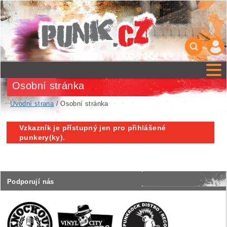
Osobní stránka
Úvodní strana
/ Osobní stránka
Vzkazník je přístupný jen pro přihlášené
punkery(ky).
Podporují nás