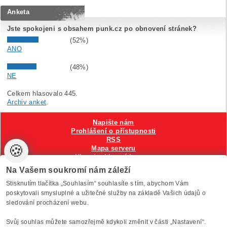
Anketa
Jste spokojeni s obsahem punk.cz po obnovení stránek?
(52%)
ANO
(48%)
NE
Celkem hlasovalo 445.
Archiv anket
.
Napište nám
Prohlášení o přístupnosti
RSS
🍪
Mapa serveru
Hlavni reklamní banner
Nastavení cookies
Na Vašem soukromí nám záleží
Stisknutím tlačítka „Souhlasím“ souhlasíte s tím, abychom Vám
Vytvořilo
Anawe
, provozuje Anawe a Špína
poskytovali smysluplné a užitečné služby na základě Vašich údajů o
sledování procházení webu.
Svůj souhlas můžete samozřejmě kdykoli změnit v části „Nastavení“.