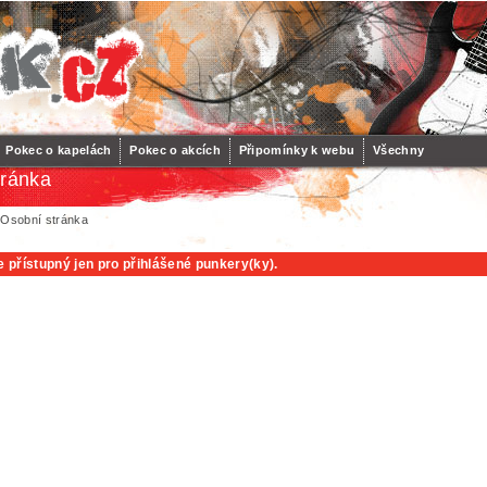
Pokec o kapelách
Pokec o akcích
Připomínky k webu
Všechny
tránka
 Osobní stránka
e přístupný jen pro přihlášené punkery(ky).