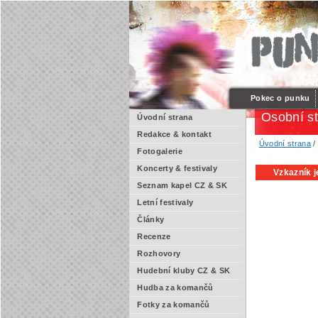
Pokec o punku
Osobní s
Úvodní strana
Redakce & kontakt
Úvodní strana
/
Fotogalerie
Koncerty & festivaly
Vzkazník j
Seznam kapel CZ & SK
Letní festivaly
Články
Recenze
Rozhovory
Hudební kluby CZ & SK
Hudba za komančů
Fotky za komančů