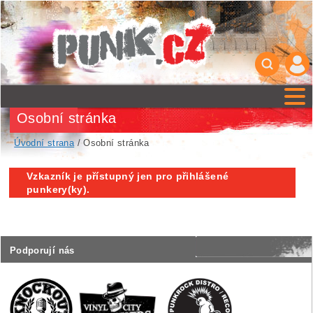
Osobní stránka
Úvodní strana
/ Osobní stránka
Vzkazník je přístupný jen pro přihlášené
punkery(ky).
Podporují nás