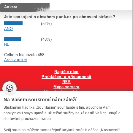
Anketa
Jste spokojeni s obsahem punk.cz po obnovení stránek?
(52%)
ANO
(48%)
NE
Celkem hlasovalo 458.
Archiv anket
.
Napište nám
Prohlášení o přístupnosti
RSS
🍪
Mapa serveru
Hlavni reklamní banner
Nastavení cookies
Na Vašem soukromí nám záleží
Stisknutím tlačítka „Souhlasím“ souhlasíte s tím, abychom Vám
Vytvořilo
Anawe
, provozuje Anawe a Špína
poskytovali smysluplné a užitečné služby na základě Vašich údajů o
sledování procházení webu.
Svůj souhlas můžete samozřejmě kdykoli změnit v části „Nastavení“.