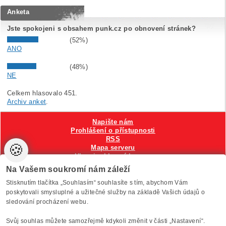
Anketa
Jste spokojeni s obsahem punk.cz po obnovení stránek?
(52%)
ANO
(48%)
NE
Celkem hlasovalo 451.
Archiv anket
.
Napište nám
Prohlášení o přístupnosti
RSS
🍪
Mapa serveru
Hlavni reklamní banner
Nastavení cookies
Na Vašem soukromí nám záleží
Stisknutím tlačítka „Souhlasím“ souhlasíte s tím, abychom Vám
Vytvořilo
Anawe
, provozuje Anawe a Špína
poskytovali smysluplné a užitečné služby na základě Vašich údajů o
sledování procházení webu.
Svůj souhlas můžete samozřejmě kdykoli změnit v části „Nastavení“.