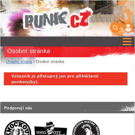
Osobní stránka
Úvodní strana
/ Osobní stránka
Vzkazník je přístupný jen pro přihlášené
punkery(ky).
Podporují nás