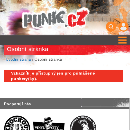
Osobní stránka
Úvodní strana
/ Osobní stránka
Vzkazník je přístupný jen pro přihlášené
punkery(ky).
Podporují nás