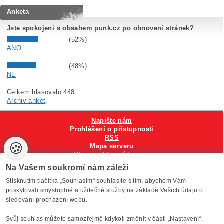
Anketa
Jste spokojeni s obsahem punk.cz po obnovení stránek?
(52%)
ANO
(48%)
NE
Celkem hlasovalo 448.
Archiv anket
.
Napište nám
Prohlášení o přístupnosti
RSS
🍪
Mapa serveru
Hlavni reklamní banner
Nastavení cookies
Na Vašem soukromí nám záleží
Stisknutím tlačítka „Souhlasím“ souhlasíte s tím, abychom Vám
Vytvořilo
Anawe
, provozuje Anawe a Špína
poskytovali smysluplné a užitečné služby na základě Vašich údajů o
sledování procházení webu.
Svůj souhlas můžete samozřejmě kdykoli změnit v části „Nastavení“.